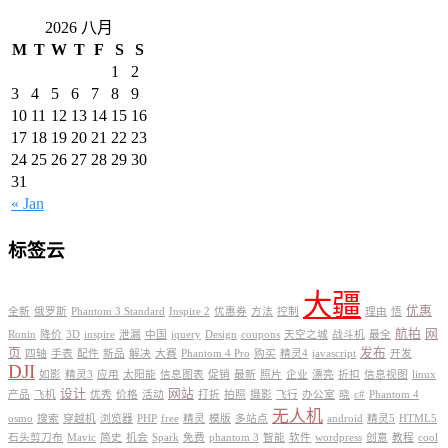
2026 八月
M
T
W
T
F
S
S
1
2
3
4
5
6
7
8
9
10
11
12
13
14
15
16
17
18
19
20
21
22
23
24
25
26
27
28
29
30
31
« Jan
标签云
大疆
优惠
全新
俄罗斯
Phantom 3 Standard
Inspire 2
优惠券
方法
控制
理由
悟
航拍
网
Ronin
降价
3D
inspire
泄漏
中国
jquery
Design
coupons
天空之城
战斗机
最全
页
发布
四轴
手表
配件
新品
解决
大赛
Phantom 4 Pro
购买
精灵4
javascript
开发
DJI
如影
精灵3
应用
太阳能
信息图表
促销
最新
照片
企业
漂亮
折扣
信息视图
linux
设计
网站
产品
飞机
优秀
价格
活动
打折
拍照
摄影
飞行
办公室
晓
c#
Phantom 4
无人机
osmo
搜索
穿越机
浏览器
PHP
free
精灵
模版
多站点
android
精灵5
HTML5
石头剪刀布
Mavic
简史
机会
Spark
免费
phantom 3
智能
软件
wordpress
创意
教程
cool