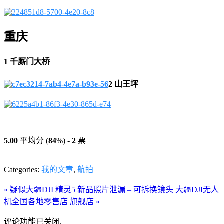
重庆
1 千厮门大桥
2 山王坪
5.00
平均分 (
84
%) -
2
票
Categories:
我的文章
,
航拍
« 疑似大疆DJI 精灵5 新品照片泄漏 – 可拆换镜头
大疆DJI无人
机全国各地零售店 旗舰店 »
评论功能已关闭.