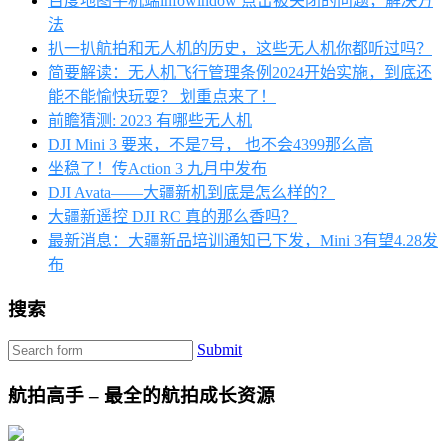
百度地图手机端infowindow 点击被关闭的问题，解决方
法
扒一扒航拍和无人机的历史，这些无人机你都听过吗？
简要解读：无人机飞行管理条例2024开始实施，到底还
能不能愉快玩耍？ 划重点来了！
前瞻猜测: 2023 有哪些无人机
DJI Mini 3 要来，不是7号， 也不会4399那么高
坐稳了！传Action 3 九月中发布
DJI Avata——大疆新机到底是怎么样的？
大疆新遥控 DJI RC 真的那么香吗？
最新消息：大疆新品培训通知已下发，Mini 3有望4.28发
布
搜索
Submit
航拍高手 – 最全的航拍成长资源