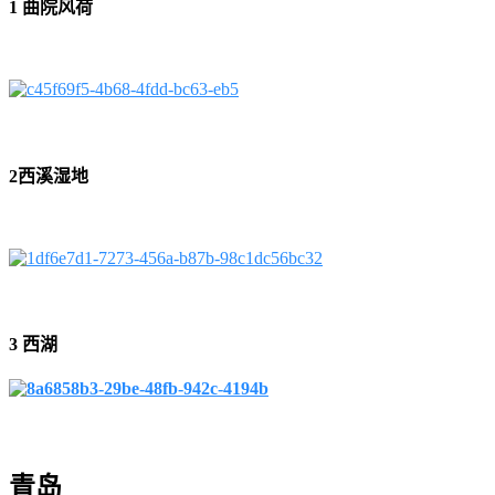
1 曲院风荷
2西溪湿地
3 西湖
青岛