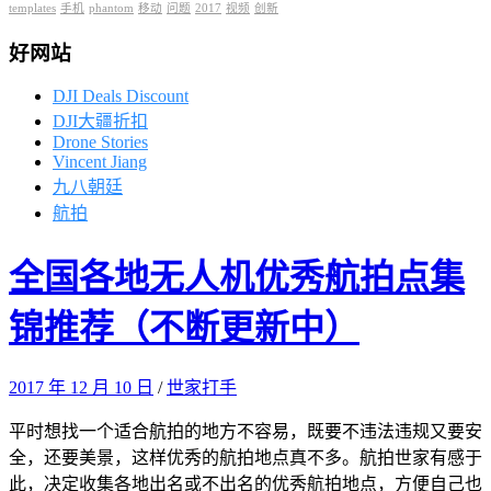
templates
手机
phantom
移动
问题
2017
视频
创新
好网站
DJI Deals Discount
DJI大疆折扣
Drone Stories
Vincent Jiang
九八朝廷
航拍
全国各地无人机优秀航拍点集
锦推荐（不断更新中）
2017 年 12 月 10 日
/
世家打手
平时想找一个适合航拍的地方不容易，既要不违法违规又要安
全，还要美景，这样优秀的航拍地点真不多。航拍世家有感于
此，决定收集各地出名或不出名的优秀航拍地点，方便自己也