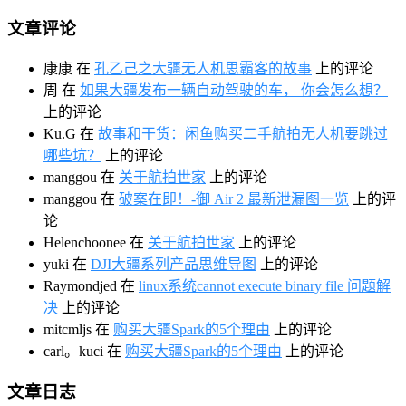
文章评论
康康
在
孔乙己之大疆无人机思霸客的故事
上的评论
周
在
如果大疆发布一辆自动驾驶的车， 你会怎么想？
上的评论
Ku.G
在
故事和干货：闲鱼购买二手航拍无人机要跳过
哪些坑？
上的评论
manggou
在
关于航拍世家
上的评论
manggou
在
破案在即！-御 Air 2 最新泄漏图一览
上的评
论
Helenchoonee
在
关于航拍世家
上的评论
yuki
在
DJI大疆系列产品思维导图
上的评论
Raymondjed
在
linux系统cannot execute binary file 问题解
决
上的评论
mitcmljs
在
购买大疆Spark的5个理由
上的评论
carl。kuci
在
购买大疆Spark的5个理由
上的评论
文章日志