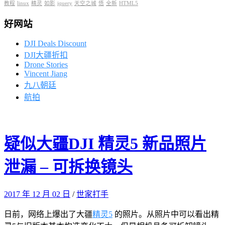
教程
linux
精灵
如影
jquery
天空之城
悟
全新
HTML5
好网站
DJI Deals Discount
DJI大疆折扣
Drone Stories
Vincent Jiang
九八朝廷
航拍
疑似大疆DJI 精灵5 新品照片
泄漏 – 可拆换镜头
2017 年 12 月 02 日
/
世家打手
日前，网络上爆出了大疆
精灵5
的照片。从照片中可以看出精