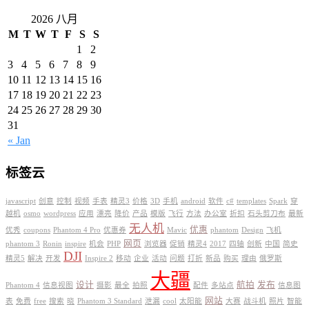
2026 八月
M
T
W
T
F
S
S
1
2
3
4
5
6
7
8
9
10
11
12
13
14
15
16
17
18
19
20
21
22
23
24
25
26
27
28
29
30
31
« Jan
标签云
javascript
创意
控制
视频
手表
精灵3
价格
3D
手机
android
软件
c#
templates
Spark
穿
越机
osmo
wordpress
应用
漂亮
降价
产品
模版
飞行
方法
办公室
折扣
石头剪刀布
最新
无人机
优惠
优秀
coupons
Phantom 4 Pro
优惠券
Mavic
phantom
Design
飞机
网页
phantom 3
Ronin
inspire
机会
PHP
浏览器
促销
精灵4
2017
四轴
创新
中国
简史
DJI
精灵5
解决
开发
Inspire 2
移动
企业
活动
问题
打折
新品
购买
理由
俄罗斯
大疆
设计
航拍
发布
Phantom 4
信息视图
摄影
最全
拍照
配件
多站点
信息图
网站
表
免费
free
搜索
晓
Phantom 3 Standard
泄漏
cool
太阳能
大赛
战斗机
照片
智能