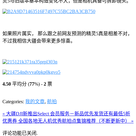
灵5与旧版本基本构造变化不大，但是相机具备可拆卸镜头。
如果照片属实， 那么跟之前网友预测的精灵5真是相差不对，
不过我相信大疆会带来更多惊喜。
4.50
平均分 (
77
%) -
2
票
Categories:
我的文章
,
航拍
« 大疆DJI新推出Select 会员服务－新品优先发货还有最低5折
优惠券
全国各地无人机优秀航拍点集锦推荐（不断更新中） »
评论功能已关闭.