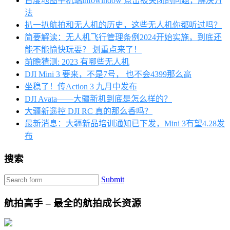
百度地图手机端infowindow 点击被关闭的问题，解决方
法
扒一扒航拍和无人机的历史，这些无人机你都听过吗？
简要解读：无人机飞行管理条例2024开始实施，到底还
能不能愉快玩耍？ 划重点来了！
前瞻猜测: 2023 有哪些无人机
DJI Mini 3 要来，不是7号， 也不会4399那么高
坐稳了！传Action 3 九月中发布
DJI Avata——大疆新机到底是怎么样的？
大疆新遥控 DJI RC 真的那么香吗？
最新消息：大疆新品培训通知已下发，Mini 3有望4.28发
布
搜索
Submit
航拍高手 – 最全的航拍成长资源