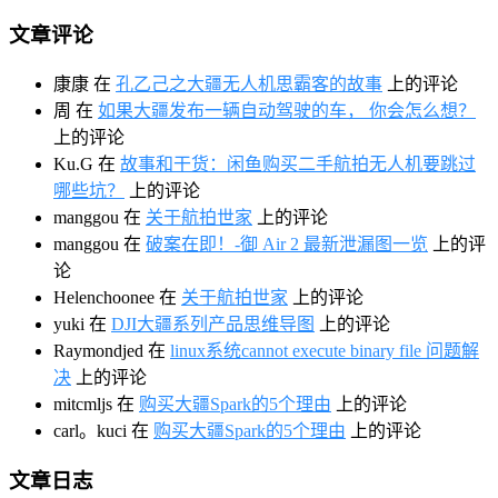
文章评论
康康
在
孔乙己之大疆无人机思霸客的故事
上的评论
周
在
如果大疆发布一辆自动驾驶的车， 你会怎么想？
上的评论
Ku.G
在
故事和干货：闲鱼购买二手航拍无人机要跳过
哪些坑？
上的评论
manggou
在
关于航拍世家
上的评论
manggou
在
破案在即！-御 Air 2 最新泄漏图一览
上的评
论
Helenchoonee
在
关于航拍世家
上的评论
yuki
在
DJI大疆系列产品思维导图
上的评论
Raymondjed
在
linux系统cannot execute binary file 问题解
决
上的评论
mitcmljs
在
购买大疆Spark的5个理由
上的评论
carl。kuci
在
购买大疆Spark的5个理由
上的评论
文章日志