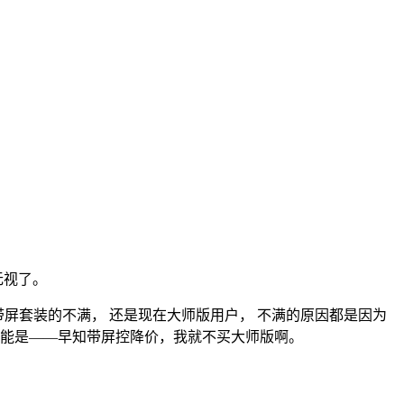
无视了。
2S带屏套装的不满， 还是现在大师版用户， 不满的原因都是因为
可能是——早知带屏控降价，我就不买大师版啊。