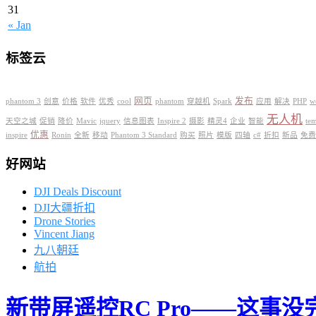
31
« Jan
标签云
网页
发布
phantom 3
创意
价格
软件
优秀
cool
phantom
穿越机
Spark
应用
解决
PHP
w
无人机
天空之城
促销
降价
Mavic
jquery
信息图表
Inspire 2
摄影
精灵4
企业
智能
tem
优惠
inspire
Ronin
全新
移动
Phantom 3 Standard
购买
照片
模版
四轴
c#
折扣
新品
免费
好网站
DJI Deals Discount
DJI大疆折扣
Drone Stories
Vincent Jiang
九八朝廷
航拍
新带屏遥控RC Pro——这事没