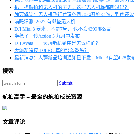
百度地图手机端infowindow 点击被关闭的问题，解决方
扒一扒航拍和无人机的历史，这些无人机你都听过吗？
简要解读：无人机飞行管理条例2024开始实施，到底还
前瞻猜测: 2023 有哪些无人机
DJI Mini 3 要来，不是7号， 也不会4399那么高
坐稳了！传Action 3 九月中发布
DJI Avata——大疆新机到底是怎么样的？
大疆新遥控 DJI RC 真的那么香吗？
最新消息：大疆新品培训通知已下发，Mini 3有望4.28发
搜索
Submit
航拍高手 – 最全的航拍成长资源
文章评论