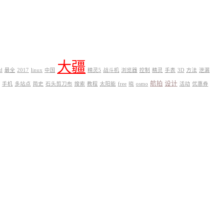
大疆
d
最全
2017
linux
中国
精灵5
战斗机
浏览器
控制
精灵
手表
3D
方法
泄漏
航拍
设计
手机
多站点
简史
石头剪刀布
搜索
教程
太阳能
free
晓
osmo
活动
优惠券