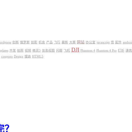
网站
ordpress
创新
俄罗斯
如影
机会
产品
飞行
最新
大赛
办公室
javascript
悟
配件
androi
DJI
plates
开发
拍照
视频
精灵3
信息视图
问题
飞机
Phantom 4
Phantom 4 Pro
打折
漂亮
coupons
Design
理由
HTML5
完？