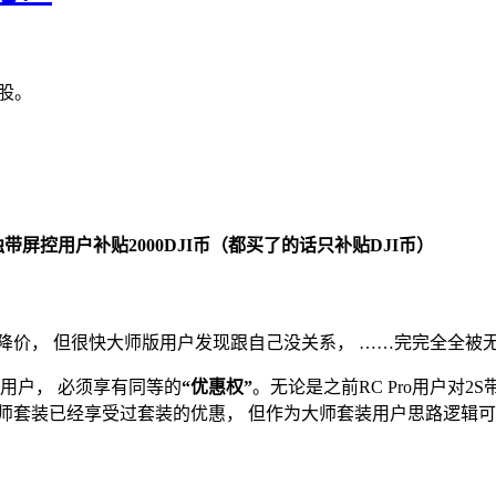
股。
单独带屏控用户补贴2000DJI币（都买了的话只补贴DJI币）
大降价， 但很快大师版用户发现跟自己没关系， ……完完全全被
在用户， 必须享有同等的
“优惠权”
。无论是之前RC Pro用户对
师套装已经享受过套装的优惠， 但作为大师套装用户思路逻辑