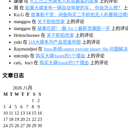
康康
在
孔乙己之大疆无人机思霸客的故事
上的评论
周
在
如果大疆发布一辆自动驾驶的车， 你会怎么想？
上
Ku.G
在
故事和干货：闲鱼购买二手航拍无人机要跳过哪
manggou
在
关于航拍世家
上的评论
manggou
在
破案在即！-御 Air 2 最新泄漏图一览
上的评
Helenchoonee
在
关于航拍世家
上的评论
yuki
在
DJI大疆系列产品思维导图
上的评论
Raymondjed
在
linux系统cannot execute binary file 问题解决
mitcmljs
在
购买大疆Spark的5个理由
上的评论
carl。kuci
在
购买大疆Spark的5个理由
上的评论
文章日志
2026 八月
M
T
W
T
F
S
S
1
2
3
4
5
6
7
8
9
10
11
12
13
14
15
16
17
18
19
20
21
22
23
24
25
26
27
28
29
30