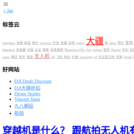
31
« Jan
标签云
大疆
发布
templates
免费
新品
降价
coupons
开发
泄漏
应用
jquery
晓
linux
照片
Standard
浏览器
中国
企业
搜索
信息图表
Phantom 4 Pro
free
inspire
配件
Design
折扣
如
无人机
osmo
精灵
软件
智能
3D
飞机
购买
价格
javascript
c#
石头剪刀布
控制
Spark
好网站
DJI Deals Discount
DJI大疆折扣
Drone Stories
Vincent Jiang
九八朝廷
航拍
穿越机是什么？ 跟航拍无人机