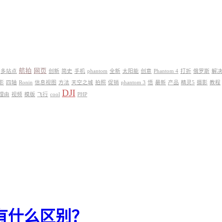
航拍
网页
多站点
创新
简史
手机
phantom
全新
太阳能
创意
Phantom 4
打折
俄罗斯
解
影
四轴
Ronin
信息视图
方法
天空之城
拍照
促销
phantom 3
悟
最新
产品
精灵5
摄影
教程
DJI
理由
视频
模版
飞行
cool
PHP
有什么区别？