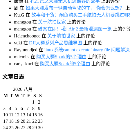
康康
在
孔乙己之大疆无人机思霸客的故事
上的评论
周
在
如果大疆发布一辆自动驾驶的车， 你会怎么想？
上
Ku.G
在
故事和干货：闲鱼购买二手航拍无人机要跳过哪
manggou
在
关于航拍世家
上的评论
manggou
在
破案在即！-御 Air 2 最新泄漏图一览
上的评
Helenchoonee
在
关于航拍世家
上的评论
yuki
在
DJI大疆系列产品思维导图
上的评论
Raymondjed
在
linux系统cannot execute binary file 问题解决
mitcmljs
在
购买大疆Spark的5个理由
上的评论
carl。kuci
在
购买大疆Spark的5个理由
上的评论
文章日志
2026 八月
M
T
W
T
F
S
S
1
2
3
4
5
6
7
8
9
10
11
12
13
14
15
16
17
18
19
20
21
22
23
24
25
26
27
28
29
30