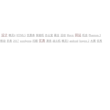
设计
网站
决
精灵4
HTML5
优惠券
穿越机
办公室
最全
活动
Mavic
机会
Phantom 3
优惠
移动
手表
2017
wordpress
问题
漂亮
战斗机
精灵3
android
Inspire 2
大赛
优秀