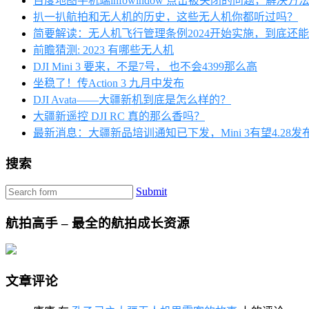
百度地图手机端infowindow 点击被关闭的问题，解决方
扒一扒航拍和无人机的历史，这些无人机你都听过吗？
简要解读：无人机飞行管理条例2024开始实施，到底还
前瞻猜测: 2023 有哪些无人机
DJI Mini 3 要来，不是7号， 也不会4399那么高
坐稳了！传Action 3 九月中发布
DJI Avata——大疆新机到底是怎么样的？
大疆新遥控 DJI RC 真的那么香吗？
最新消息：大疆新品培训通知已下发，Mini 3有望4.28发
搜索
Submit
航拍高手 – 最全的航拍成长资源
文章评论