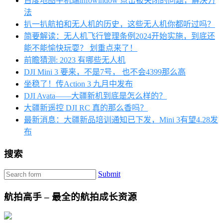
百度地图手机端infowindow 点击被关闭的问题，解决方
法
扒一扒航拍和无人机的历史，这些无人机你都听过吗？
简要解读：无人机飞行管理条例2024开始实施，到底还
能不能愉快玩耍？ 划重点来了！
前瞻猜测: 2023 有哪些无人机
DJI Mini 3 要来，不是7号， 也不会4399那么高
坐稳了！传Action 3 九月中发布
DJI Avata——大疆新机到底是怎么样的？
大疆新遥控 DJI RC 真的那么香吗？
最新消息：大疆新品培训通知已下发，Mini 3有望4.28发
布
搜索
Submit
航拍高手 – 最全的航拍成长资源