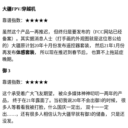
大疆FPV/穿越机
靠谱指数：★★★★★
虽然这个产品一再推迟， 但终归是要发布的（FCC网站已经
备案）。其实据消息人士（打手画的外观图就是这位恩公给
的）大疆原计划20年十月份发布遥控器套装， 然后21年1月份
再发布
体感套装
， 所以现在推迟到春节后， 也算不上拖延症
晚期。
御 3
靠谱指数：★★★★★
这个承受着广大飞友期望， 被众多媒体神神叨叨一两年的产
品， 终于在21年露面了。当初我说20年不会出御3的时候， 很
多人等着看我被打脸，什么国庆一定出， 双十一一定
出……，还有很多人相信认为大疆早就有御3的储备， 只是还
没发。