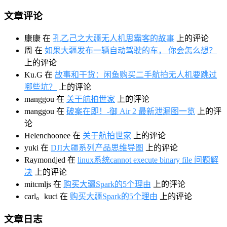
文章评论
康康
在
孔乙己之大疆无人机思霸客的故事
上的评论
周
在
如果大疆发布一辆自动驾驶的车， 你会怎么想？
上的评论
Ku.G
在
故事和干货：闲鱼购买二手航拍无人机要跳过
哪些坑？
上的评论
manggou
在
关于航拍世家
上的评论
manggou
在
破案在即！-御 Air 2 最新泄漏图一览
上的评
论
Helenchoonee
在
关于航拍世家
上的评论
yuki
在
DJI大疆系列产品思维导图
上的评论
Raymondjed
在
linux系统cannot execute binary file 问题解
决
上的评论
mitcmljs
在
购买大疆Spark的5个理由
上的评论
carl。kuci
在
购买大疆Spark的5个理由
上的评论
文章日志