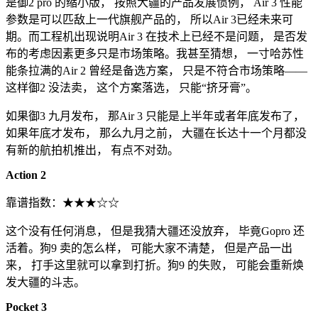
是御2 pro 的缩小版， 按照大疆的产品发展惯例， Air 3 性能
参数是可以匹敌上一代旗舰产品的， 所以Air 3已经未来可
期。而工程机出现说明Air 3 在技术上已经不是问题， 是否发
布的考虑因素更多只是市场策略。我甚至猜想， 一寸哈苏性
能条拉满的Air 2 曾经是备选方案， 只是不符合市场策略——
这样御2 没法卖， 这个方案落选， 只能“挤牙膏”。
如果御3 九月发布， 那Air 3 只能是上半年或者年底发布了，
如果年底才发布， 那么九月之前， 大疆在长达十一个月都没
有新的航拍机推出， 有点不对劲。
Action 2
靠谱指数：★★★☆☆
这个没有任何消息， 但是我猜大疆还没放弃， 毕竟Gopro 还
活着。狗9 卖的怎么样， 可能大家不清楚， 但是产品一出
来， 打手这里就可以拿到打折。狗9 的失败， 可能会重新焕
发大疆的斗志。
Pocket 3