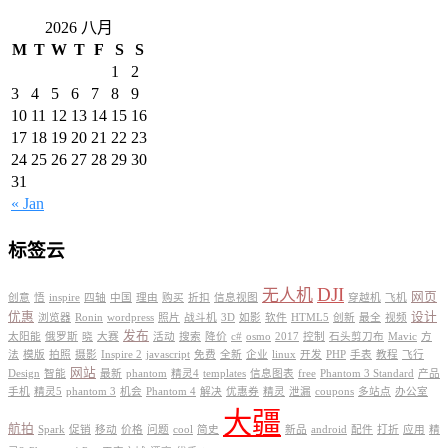
2026 八月
M
T
W
T
F
S
S
1
2
3
4
5
6
7
8
9
10
11
12
13
14
15
16
17
18
19
20
21
22
23
24
25
26
27
28
29
30
31
« Jan
标签云
DJI
无人机
网页
创意
悟
inspire
四轴
中国
理由
购买
折扣
信息视图
穿越机
飞机
优惠
设计
浏览器
Ronin
wordpress
照片
战斗机
3D
如影
软件
HTML5
创新
最全
视频
发布
太阳能
俄罗斯
晓
大赛
活动
搜索
降价
c#
osmo
2017
控制
石头剪刀布
Mavic
方
法
模版
拍照
摄影
Inspire 2
javascript
免费
全新
企业
linux
开发
PHP
手表
教程
飞行
网站
Design
智能
最新
phantom
精灵4
templates
信息图表
free
Phantom 3 Standard
产品
手机
精灵5
phantom 3
机会
Phantom 4
解决
优惠券
精灵
泄漏
coupons
多站点
办公室
大疆
航拍
Spark
促销
移动
价格
问题
cool
简史
新品
android
配件
打折
应用
精