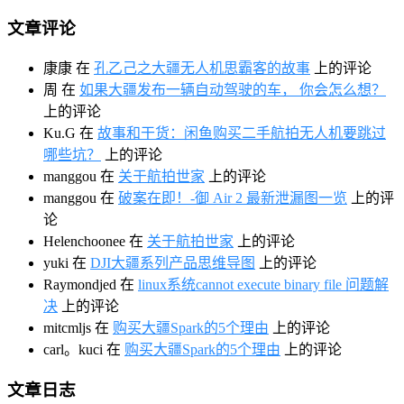
文章评论
康康
在
孔乙己之大疆无人机思霸客的故事
上的评论
周
在
如果大疆发布一辆自动驾驶的车， 你会怎么想？
上的评论
Ku.G
在
故事和干货：闲鱼购买二手航拍无人机要跳过
哪些坑？
上的评论
manggou
在
关于航拍世家
上的评论
manggou
在
破案在即！-御 Air 2 最新泄漏图一览
上的评
论
Helenchoonee
在
关于航拍世家
上的评论
yuki
在
DJI大疆系列产品思维导图
上的评论
Raymondjed
在
linux系统cannot execute binary file 问题解
决
上的评论
mitcmljs
在
购买大疆Spark的5个理由
上的评论
carl。kuci
在
购买大疆Spark的5个理由
上的评论
文章日志