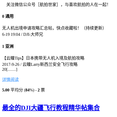
关注微信公众号［航拍世家］，与喜欢航拍的人在一起！
0 通用
无人机出境申请攻略汇总帖，快点收藏啦！（持续更新）
6-19 19:04 / DJI-大师兄
1 亚洲
【云瞳Tips】日本携带无人机入境及航拍攻略
2017-9-26 / 云瞳Larry
新西兰安全飞行攻略
20[……]
详情阅读
5.00
平均分 (
84
%) -
2
票
最全的DJI大疆飞行教程精华帖集合