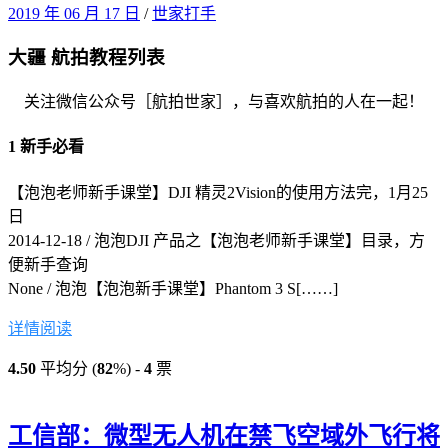
2019 年 06 月 17 日
/
世家打手
大疆 航拍教程列表
关注微信公众号［航拍世家］，与喜欢航拍的人在一起！
1 新手必看
【泡泡老师新手课堂】DJI 精灵2Vision的使用方法完，1月25
日
2014-12-18 / 泡泡
DJI 产品之【泡泡老师新手课堂】目录，方
便新手查询
None / 泡泡
【泡泡新手课堂】Phantom 3 S[……]
详情阅读
4.50
平均分 (
82
%) -
4
票
工信部：微型无人机在禁飞空域外飞行将