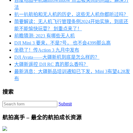
百度地图手机端infowindow 点击被关闭的问题，解决方
法
扒一扒航拍和无人机的历史，这些无人机你都听过吗？
简要解读：无人机飞行管理条例2024开始实施，到底还
能不能愉快玩耍？ 划重点来了！
前瞻猜测: 2023 有哪些无人机
DJI Mini 3 要来，不是7号， 也不会4399那么高
坐稳了！传Action 3 九月中发布
DJI Avata——大疆新机到底是怎么样的？
大疆新遥控 DJI RC 真的那么香吗？
最新消息：大疆新品培训通知已下发，Mini 3有望4.28发
布
搜索
Submit
航拍高手 – 最全的航拍成长资源