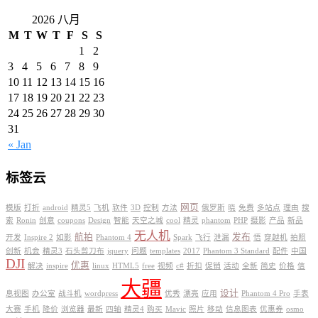
2026 八月
M
T
W
T
F
S
S
1
2
3
4
5
6
7
8
9
10
11
12
13
14
15
16
17
18
19
20
21
22
23
24
25
26
27
28
29
30
31
« Jan
标签云
网页
模版
打折
android
精灵5
飞机
软件
3D
控制
方法
俄罗斯
晓
免费
多站点
理由
搜
索
Ronin
创意
coupons
Design
智能
天空之城
cool
精灵
phantom
PHP
摄影
产品
新品
无人机
航拍
发布
开发
Inspire 2
如影
Phantom 4
Spark
飞行
泄漏
悟
穿越机
拍照
创新
机会
精灵3
石头剪刀布
jquery
问题
templates
2017
Phantom 3 Standard
配件
中国
DJI
优惠
解决
inspire
linux
HTML5
free
视频
c#
折扣
促销
活动
全新
简史
价格
信
大疆
设计
息视图
办公室
战斗机
wordpress
优秀
漂亮
应用
Phantom 4 Pro
手表
大赛
手机
降价
浏览器
最新
四轴
精灵4
购买
Mavic
照片
移动
信息图表
优惠券
osmo