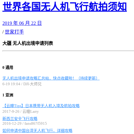
世界各国无人机飞行航拍须知
2019 年 06 月 22 日
/
世家打手
大疆 无人机出境申请列表
0 通用
无人机出境申请攻略汇总帖，快点收藏啦！（持续更新）
6-19 19:04 / DJI-大师兄
1 亚洲
【云瞳Tips】日本携带无人机入境及航拍攻略
2017-9-26 / 云瞳Larry
新西兰安全飞行攻略
2016-12-29 / fans867f5915
如何申请中国台湾无人机飞行，详细攻略