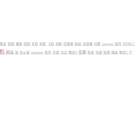
简史
拍照
模版
控制
手机
如影
飞机
创新
优惠券
新品
浏览器
问题
coupons
配件
HTML5
机
网站
优惠
晓
办公室
phantom
软件
手表
方法
精灵4
机会
中国
促销
理由
精灵3
产