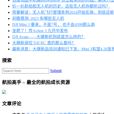
百度地图手机端infowindow 点击被关闭的问题，解决方
扒一扒航拍和无人机的历史，这些无人机你都听过吗？
简要解读：无人机飞行管理条例2024开始实施，到底还
前瞻猜测: 2023 有哪些无人机
DJI Mini 3 要来，不是7号， 也不会4399那么高
坐稳了！传Action 3 九月中发布
DJI Avata——大疆新机到底是怎么样的？
大疆新遥控 DJI RC 真的那么香吗？
最新消息：大疆新品培训通知已下发，Mini 3有望4.28发
搜索
Submit
航拍高手 – 最全的航拍成长资源
文章评论