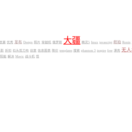
大疆
发布
航拍
泄漏
优秀
Design
照片
穿越机
俄罗斯
精灵5
linux
javascript
Ronin
无人
摄影
折扣
石头剪刀布
创意
信息图表
降价
templates
搜索
phantom 3
inspire
free
漂亮
阳能
解决
Mavic
战斗机
悟