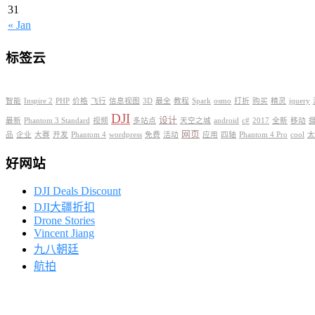
31
« Jan
标签云
智能
Inspire 2
PHP
价格
飞行
信息视图
3D
最全
教程
Spark
osmo
打折
购买
精灵
jquery
DJI
设计
最新
Phantom 3 Standard
视频
多站点
天空之城
android
c#
2017
全新
移动
网页
品
企业
大赛
开发
Phantom 4
wordpress
免费
活动
应用
四轴
Phantom 4 Pro
cool
太
好网站
DJI Deals Discount
DJI大疆折扣
Drone Stories
Vincent Jiang
九八朝廷
航拍