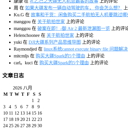
康康
在
孔乙己之大疆无人机思霸客的故事
上的评论
周
在
如果大疆发布一辆自动驾驶的车， 你会怎么想？
上
Ku.G
在
故事和干货：闲鱼购买二手航拍无人机要跳过哪
manggou
在
关于航拍世家
上的评论
manggou
在
破案在即！-御 Air 2 最新泄漏图一览
上的评
Helenchoonee
在
关于航拍世家
上的评论
yuki
在
DJI大疆系列产品思维导图
上的评论
Raymondjed
在
linux系统cannot execute binary file 问题解决
mitcmljs
在
购买大疆Spark的5个理由
上的评论
carl。kuci
在
购买大疆Spark的5个理由
上的评论
文章日志
2026 八月
M
T
W
T
F
S
S
1
2
3
4
5
6
7
8
9
10
11
12
13
14
15
16
17
18
19
20
21
22
23
24
25
26
27
28
29
30