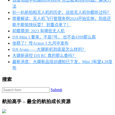
百度地图手机端infowindow 点击被关闭的问题，解决方
法
扒一扒航拍和无人机的历史，这些无人机你都听过吗？
简要解读：无人机飞行管理条例2024开始实施，到底还
能不能愉快玩耍？ 划重点来了！
前瞻猜测: 2023 有哪些无人机
DJI Mini 3 要来，不是7号， 也不会4399那么高
坐稳了！传Action 3 九月中发布
DJI Avata——大疆新机到底是怎么样的？
大疆新遥控 DJI RC 真的那么香吗？
最新消息：大疆新品培训通知已下发，Mini 3有望4.28发
布
搜索
Submit
航拍高手 – 最全的航拍成长资源