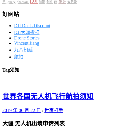
DJI
设计
照
jquery
phantom
如影
创意
晓
太阳能
好网站
DJI Deals Discount
DJI大疆折扣
Drone Stories
Vincent Jiang
九八朝廷
航拍
Tag
须知
世界各国无人机飞行航拍须知
2019 年 06 月 22 日
/
世家打手
大疆 无人机出境申请列表