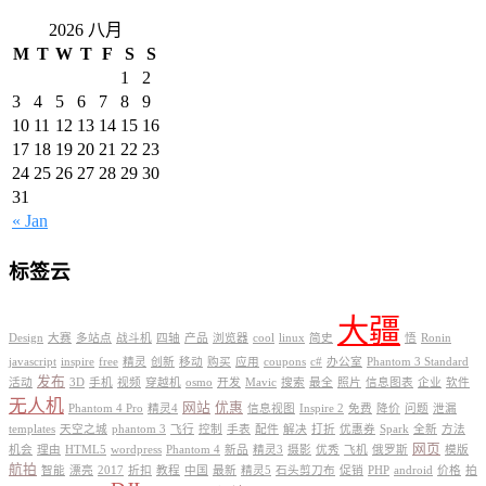
2026 八月
M
T
W
T
F
S
S
1
2
3
4
5
6
7
8
9
10
11
12
13
14
15
16
17
18
19
20
21
22
23
24
25
26
27
28
29
30
31
« Jan
标签云
大疆
Design
大赛
多站点
战斗机
四轴
产品
浏览器
cool
linux
简史
悟
Ronin
javascript
inspire
free
精灵
创新
移动
购买
应用
coupons
c#
办公室
Phantom 3 Standard
发布
活动
3D
手机
视频
穿越机
osmo
开发
Mavic
搜索
最全
照片
信息图表
企业
软件
无人机
网站
优惠
Phantom 4 Pro
精灵4
信息视图
Inspire 2
免费
降价
问题
泄漏
templates
天空之城
phantom 3
飞行
控制
手表
配件
解决
打折
优惠券
Spark
全新
方法
网页
机会
理由
HTML5
wordpress
Phantom 4
新品
精灵3
摄影
优秀
飞机
俄罗斯
模版
航拍
智能
漂亮
2017
折扣
教程
中国
最新
精灵5
石头剪刀布
促销
PHP
android
价格
拍