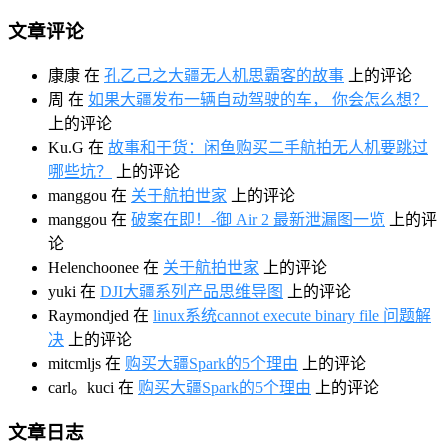
文章评论
康康
在
孔乙己之大疆无人机思霸客的故事
上的评论
周
在
如果大疆发布一辆自动驾驶的车， 你会怎么想？
上的评论
Ku.G
在
故事和干货：闲鱼购买二手航拍无人机要跳过
哪些坑？
上的评论
manggou
在
关于航拍世家
上的评论
manggou
在
破案在即！-御 Air 2 最新泄漏图一览
上的评
论
Helenchoonee
在
关于航拍世家
上的评论
yuki
在
DJI大疆系列产品思维导图
上的评论
Raymondjed
在
linux系统cannot execute binary file 问题解
决
上的评论
mitcmljs
在
购买大疆Spark的5个理由
上的评论
carl。kuci
在
购买大疆Spark的5个理由
上的评论
文章日志