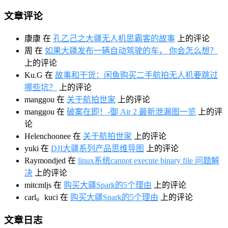
文章评论
康康
在
孔乙己之大疆无人机思霸客的故事
上的评论
周
在
如果大疆发布一辆自动驾驶的车， 你会怎么想？
上的评论
Ku.G
在
故事和干货：闲鱼购买二手航拍无人机要跳过
哪些坑？
上的评论
manggou
在
关于航拍世家
上的评论
manggou
在
破案在即！-御 Air 2 最新泄漏图一览
上的评
论
Helenchoonee
在
关于航拍世家
上的评论
yuki
在
DJI大疆系列产品思维导图
上的评论
Raymondjed
在
linux系统cannot execute binary file 问题解
决
上的评论
mitcmljs
在
购买大疆Spark的5个理由
上的评论
carl。kuci
在
购买大疆Spark的5个理由
上的评论
文章日志