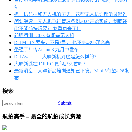
百度地图手机端infowindow 点击被关闭的问题，解决方
法
扒一扒航拍和无人机的历史，这些无人机你都听过吗？
简要解读：无人机飞行管理条例2024开始实施，到底还
能不能愉快玩耍？ 划重点来了！
前瞻猜测: 2023 有哪些无人机
DJI Mini 3 要来，不是7号， 也不会4399那么高
坐稳了！传Action 3 九月中发布
DJI Avata——大疆新机到底是怎么样的？
大疆新遥控 DJI RC 真的那么香吗？
最新消息：大疆新品培训通知已下发，Mini 3有望4.28发
布
搜索
Submit
航拍高手 – 最全的航拍成长资源