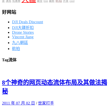
航拍
意
漂亮
优惠券
最全
free
最新
开发
cool
好网站
DJI Deals Discount
DJI大疆折扣
Drone Stories
Vincent Jiang
九八朝廷
航拍
Tag
流体
8个神奇的网页动态流体布局及其做法揭
秘
2011 年 07 月 02 日
/
世家打手