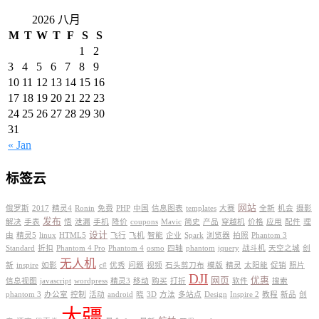
2026 八月
M
T
W
T
F
S
S
1
2
3
4
5
6
7
8
9
10
11
12
13
14
15
16
17
18
19
20
21
22
23
24
25
26
27
28
29
30
31
« Jan
标签云
网站
俄罗斯
2017
精灵4
Ronin
免费
PHP
中国
信息图表
templates
大赛
全新
机会
摄影
发布
解决
手表
悟
泄漏
手机
降价
coupons
Mavic
简史
产品
穿越机
价格
应用
配件
理
设计
由
精灵5
linux
HTML5
飞行
飞机
智能
企业
Spark
浏览器
拍照
Phantom 3
Standard
折扣
Phantom 4 Pro
Phantom 4
osmo
四轴
phantom
jquery
战斗机
天空之城
创
无人机
新
inspire
如影
c#
优秀
问题
视频
石头剪刀布
模版
精灵
太阳能
促销
照片
DJI
网页
优惠
信息视图
javascript
wordpress
精灵3
移动
购买
打折
软件
搜索
phantom 3
办公室
控制
活动
android
晓
3D
方法
多站点
Design
Inspire 2
教程
新品
创
大疆