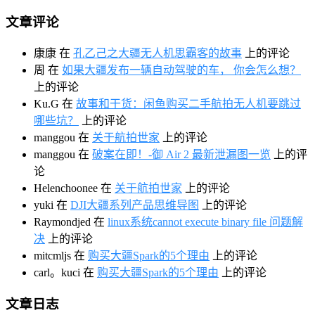
文章评论
康康
在
孔乙己之大疆无人机思霸客的故事
上的评论
周
在
如果大疆发布一辆自动驾驶的车， 你会怎么想？
上的评论
Ku.G
在
故事和干货：闲鱼购买二手航拍无人机要跳过
哪些坑？
上的评论
manggou
在
关于航拍世家
上的评论
manggou
在
破案在即！-御 Air 2 最新泄漏图一览
上的评
论
Helenchoonee
在
关于航拍世家
上的评论
yuki
在
DJI大疆系列产品思维导图
上的评论
Raymondjed
在
linux系统cannot execute binary file 问题解
决
上的评论
mitcmljs
在
购买大疆Spark的5个理由
上的评论
carl。kuci
在
购买大疆Spark的5个理由
上的评论
文章日志