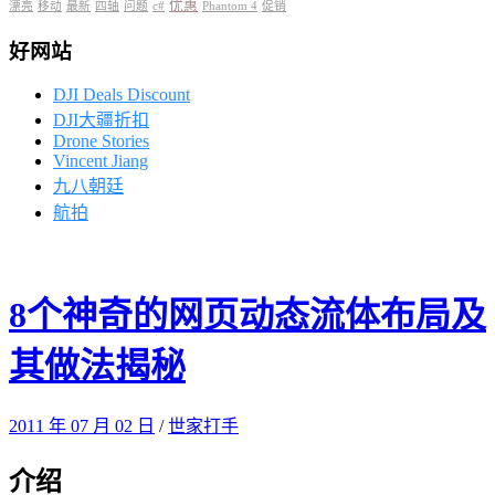
优惠
漂亮
移动
最新
四轴
问题
c#
Phantom 4
促销
好网站
DJI Deals Discount
DJI大疆折扣
Drone Stories
Vincent Jiang
九八朝廷
航拍
8个神奇的网页动态流体布局及
其做法揭秘
2011 年 07 月 02 日
/
世家打手
介绍