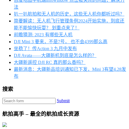
百度地图手机端infowindow 点击被关闭的问题，解决方
法
扒一扒航拍和无人机的历史，这些无人机你都听过吗？
简要解读：无人机飞行管理条例2024开始实施，到底还
能不能愉快玩耍？ 划重点来了！
前瞻猜测: 2023 有哪些无人机
DJI Mini 3 要来，不是7号， 也不会4399那么高
坐稳了！传Action 3 九月中发布
DJI Avata——大疆新机到底是怎么样的？
大疆新遥控 DJI RC 真的那么香吗？
最新消息：大疆新品培训通知已下发，Mini 3有望4.28发
布
搜索
Submit
航拍高手 – 最全的航拍成长资源