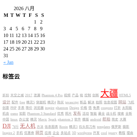
2026 八月
M
T
W
T
F
S
S
1
2
3
4
5
6
7
8
9
10
11
12
13
14
15
16
17
18
19
20
21
22
23
24
25
26
27
28
29
30
31
« Jan
标签云
大疆
折扣
天空之城
2017
泄漏
Phantom 4 Pro
视频
产品
晓
控制
创新
HTML5
设计
网站
配件
free
精灵5
穿越机
精灵4
购买
javascript
新品
解决
拍照
信息视图
飞机
创意
PHP
手表
降价
浏览器
inspire
phantom
Design
价格
悟
免费
coupons
打折
太阳能
发布
机会
osmo
如影
Phantom 3 Standard
优秀
照片
活动
智能
最全
战斗机
搜索
全新
航拍
中国
linux
办公室
精灵
Mavic
Spark
phantom 3
软件
模版
android
简史
大赛
DJI
无人机
飞行
方法
信息图表
Ronin
精灵3
石头剪刀布
templates
俄罗斯
摄影
网页
Inspire 2
手机
优惠券
应用
企业
多站点
3D
wordpress
开发
cool
jquery
教程
理由