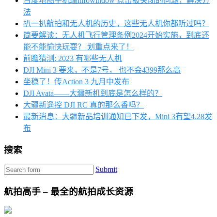
百度地图手机端infowindow 点击被关闭的问题，解决方
法
扒一扒航拍和无人机的历史，这些无人机你都听过吗？
简要解读：无人机飞行管理条例2024开始实施，到底还
能不能愉快玩耍？ 划重点来了！
前瞻猜测: 2023 有哪些无人机
DJI Mini 3 要来，不是7号， 也不会4399那么高
坐稳了！传Action 3 九月中发布
DJI Avata——大疆新机到底是怎么样的？
大疆新遥控 DJI RC 真的那么香吗？
最新消息：大疆新品培训通知已下发，Mini 3有望4.28发
布
搜索
Submit
航拍高手 – 最全的航拍成长资源