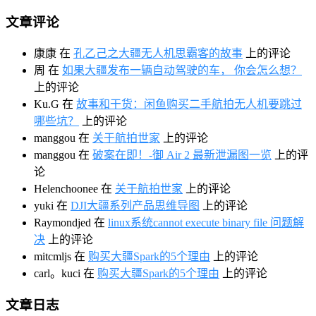
文章评论
康康
在
孔乙己之大疆无人机思霸客的故事
上的评论
周
在
如果大疆发布一辆自动驾驶的车， 你会怎么想？
上的评论
Ku.G
在
故事和干货：闲鱼购买二手航拍无人机要跳过
哪些坑？
上的评论
manggou
在
关于航拍世家
上的评论
manggou
在
破案在即！-御 Air 2 最新泄漏图一览
上的评
论
Helenchoonee
在
关于航拍世家
上的评论
yuki
在
DJI大疆系列产品思维导图
上的评论
Raymondjed
在
linux系统cannot execute binary file 问题解
决
上的评论
mitcmljs
在
购买大疆Spark的5个理由
上的评论
carl。kuci
在
购买大疆Spark的5个理由
上的评论
文章日志