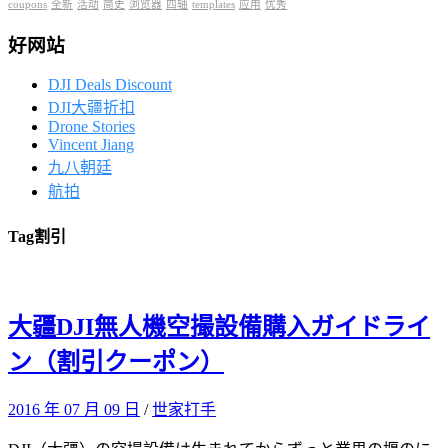
coupons
全新
活动
简史
浏览器
四轴
templates
应用
优秀
好网站
DJI Deals Discount
DJI大疆折扣
Drone Stories
Vincent Jiang
九八朝廷
航拍
Tag
割引
大疆DJI無人機空撮設備購入ガイドライ
ン（割引クーポン）
2016 年 07 月 09 日
/
世家打手