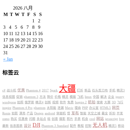
2026 八月
M
T
W
T
F
S
S
1
2
3
4
5
6
7
8
9
10
11
12
13
14
15
16
17
18
19
20
21
22
23
24
25
26
27
28
29
30
31
« Jan
标签云
大疆
优惠
c#
战斗机
Phantom 4
2017
Spark
打折
新品
石头剪刀布
手机
精灵3
信息视图
促销
phantom 3
方法
降价
价格
精灵
模版
飞机
linux
中国
解决
企业
jquery
航拍
wordpress
拍照
俄罗斯
精灵4
创新
视频
软件
免费
Inspire 2
搜索
大赛
3D
飞行
网页
inspire
Phantom 4 Pro
phantom
太阳能
泄漏
Mavic
理由
PHP
办公室
HTML5
发布
Ronin
如影
漂亮
产品
Design
android
穿越机
悟
智能
天空之城
最全
折扣
开发
网站
osmo
购买
优惠券
问题
多站点
晓
创意
摄影
照片
手表
机会
cool
javascript
free
DJI
无人机
设计
最新
信息图表
Phantom 3 Standard
配件
教程
控制
精灵5
移动