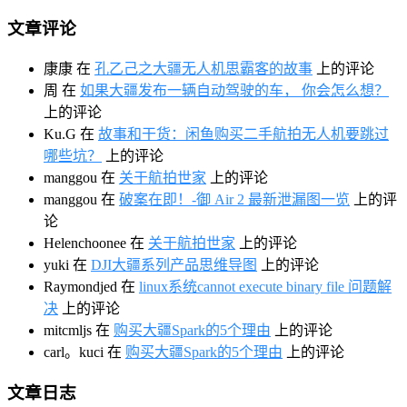
文章评论
康康
在
孔乙己之大疆无人机思霸客的故事
上的评论
周
在
如果大疆发布一辆自动驾驶的车， 你会怎么想？
上的评论
Ku.G
在
故事和干货：闲鱼购买二手航拍无人机要跳过
哪些坑？
上的评论
manggou
在
关于航拍世家
上的评论
manggou
在
破案在即！-御 Air 2 最新泄漏图一览
上的评
论
Helenchoonee
在
关于航拍世家
上的评论
yuki
在
DJI大疆系列产品思维导图
上的评论
Raymondjed
在
linux系统cannot execute binary file 问题解
决
上的评论
mitcmljs
在
购买大疆Spark的5个理由
上的评论
carl。kuci
在
购买大疆Spark的5个理由
上的评论
文章日志