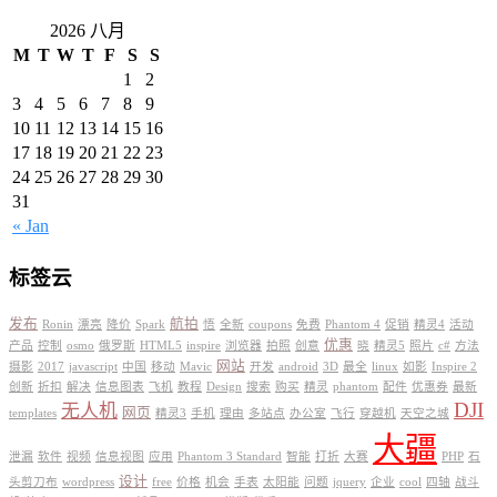
2026 八月
M
T
W
T
F
S
S
1
2
3
4
5
6
7
8
9
10
11
12
13
14
15
16
17
18
19
20
21
22
23
24
25
26
27
28
29
30
31
« Jan
标签云
发布
航拍
Ronin
漂亮
降价
Spark
悟
全新
coupons
免费
Phantom 4
促销
精灵4
活动
优惠
产品
控制
osmo
俄罗斯
HTML5
inspire
浏览器
拍照
创意
晓
精灵5
照片
c#
方法
网站
摄影
2017
javascript
中国
移动
Mavic
开发
android
3D
最全
linux
如影
Inspire 2
创新
折扣
解决
信息图表
飞机
教程
Design
搜索
购买
精灵
phantom
配件
优惠券
最新
DJI
无人机
网页
templates
精灵3
手机
理由
多站点
办公室
飞行
穿越机
天空之城
大疆
泄漏
软件
视频
信息视图
应用
Phantom 3 Standard
智能
打折
大赛
PHP
石
设计
头剪刀布
wordpress
free
价格
机会
手表
太阳能
问题
jquery
企业
cool
四轴
战斗