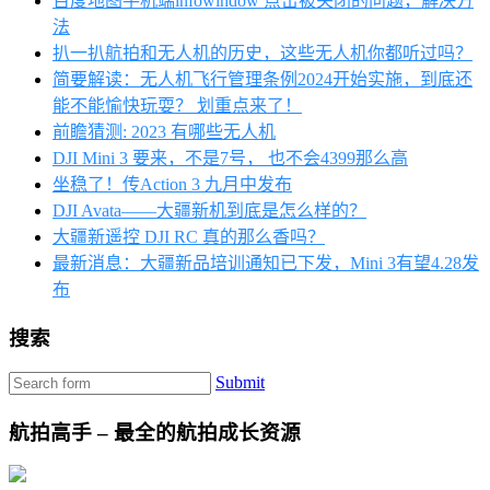
百度地图手机端infowindow 点击被关闭的问题，解决方
法
扒一扒航拍和无人机的历史，这些无人机你都听过吗？
简要解读：无人机飞行管理条例2024开始实施，到底还
能不能愉快玩耍？ 划重点来了！
前瞻猜测: 2023 有哪些无人机
DJI Mini 3 要来，不是7号， 也不会4399那么高
坐稳了！传Action 3 九月中发布
DJI Avata——大疆新机到底是怎么样的？
大疆新遥控 DJI RC 真的那么香吗？
最新消息：大疆新品培训通知已下发，Mini 3有望4.28发
布
搜索
Submit
航拍高手 – 最全的航拍成长资源