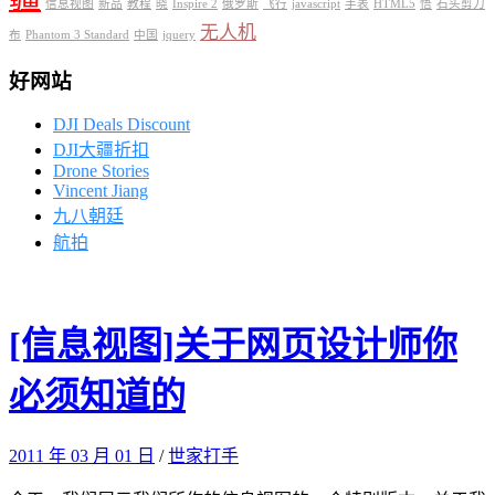
信息视图
新品
教程
晓
Inspire 2
俄罗斯
飞行
javascript
手表
HTML5
悟
石头剪刀
无人机
布
Phantom 3 Standard
中国
jquery
好网站
DJI Deals Discount
DJI大疆折扣
Drone Stories
Vincent Jiang
九八朝廷
航拍
[信息视图]关于网页设计师你
必须知道的
2011 年 03 月 01 日
/
世家打手