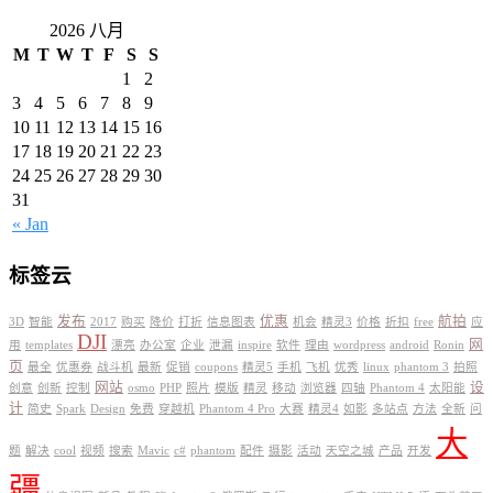
2026 八月
M
T
W
T
F
S
S
1
2
3
4
5
6
7
8
9
10
11
12
13
14
15
16
17
18
19
20
21
22
23
24
25
26
27
28
29
30
31
« Jan
标签云
发布
优惠
航拍
3D
智能
2017
购买
降价
打折
信息图表
机会
精灵3
价格
折扣
free
应
DJI
网
用
templates
漂亮
办公室
企业
泄漏
inspire
软件
理由
wordpress
android
Ronin
页
最全
优惠券
战斗机
最新
促销
coupons
精灵5
手机
飞机
优秀
linux
phantom 3
拍照
网站
设
创意
创新
控制
osmo
PHP
照片
模版
精灵
移动
浏览器
四轴
Phantom 4
太阳能
计
简史
Spark
Design
免费
穿越机
Phantom 4 Pro
大赛
精灵4
如影
多站点
方法
全新
问
大
题
解决
cool
视频
搜索
Mavic
c#
phantom
配件
摄影
活动
天空之城
产品
开发
疆