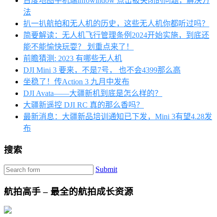
百度地图手机端infowindow 点击被关闭的问题，解决方
法
扒一扒航拍和无人机的历史，这些无人机你都听过吗？
简要解读：无人机飞行管理条例2024开始实施，到底还
能不能愉快玩耍？ 划重点来了！
前瞻猜测: 2023 有哪些无人机
DJI Mini 3 要来，不是7号， 也不会4399那么高
坐稳了！传Action 3 九月中发布
DJI Avata——大疆新机到底是怎么样的？
大疆新遥控 DJI RC 真的那么香吗？
最新消息：大疆新品培训通知已下发，Mini 3有望4.28发
布
搜索
Submit
航拍高手 – 最全的航拍成长资源