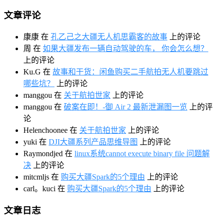
文章评论
康康
在
孔乙己之大疆无人机思霸客的故事
上的评论
周
在
如果大疆发布一辆自动驾驶的车， 你会怎么想？
上的评论
Ku.G
在
故事和干货：闲鱼购买二手航拍无人机要跳过
哪些坑？
上的评论
manggou
在
关于航拍世家
上的评论
manggou
在
破案在即！-御 Air 2 最新泄漏图一览
上的评
论
Helenchoonee
在
关于航拍世家
上的评论
yuki
在
DJI大疆系列产品思维导图
上的评论
Raymondjed
在
linux系统cannot execute binary file 问题解
决
上的评论
mitcmljs
在
购买大疆Spark的5个理由
上的评论
carl。kuci
在
购买大疆Spark的5个理由
上的评论
文章日志