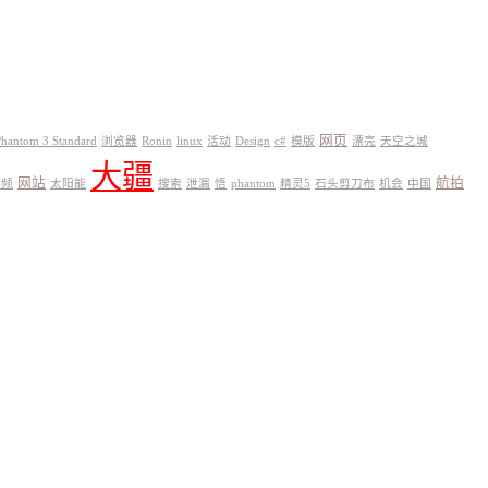
网页
Phantom 3 Standard
浏览器
Ronin
linux
活动
Design
c#
模版
漂亮
天空之城
大疆
网站
航拍
视频
太阳能
搜索
泄漏
悟
phantom
精灵5
石头剪刀布
机会
中国