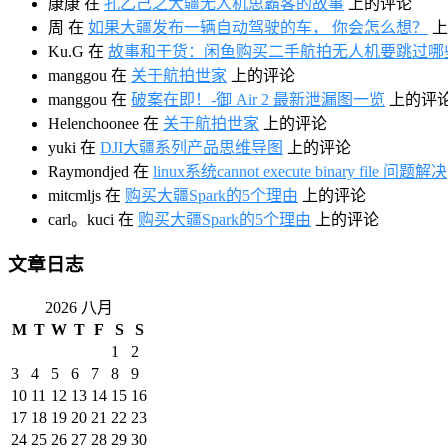
康康
在
孔乙己之大疆无人机思霸客的故事
上的评论
周
在
如果大疆发布一辆自动驾驶的车， 你会怎么想？
上
Ku.G
在
故事和干货：闲鱼购买二手航拍无人机要跳过哪
manggou
在
关于航拍世家
上的评论
manggou
在
破案在即！-御 Air 2 最新泄漏图一览
上的评
Helenchoonee
在
关于航拍世家
上的评论
yuki
在
DJI大疆系列产品思维导图
上的评论
Raymondjed
在
linux系统cannot execute binary file 问题解决
mitcmljs
在
购买大疆Spark的5个理由
上的评论
carl。kuci
在
购买大疆Spark的5个理由
上的评论
文章日志
2026 八月
M
T
W
T
F
S
S
1
2
3
4
5
6
7
8
9
10
11
12
13
14
15
16
17
18
19
20
21
22
23
24
25
26
27
28
29
30