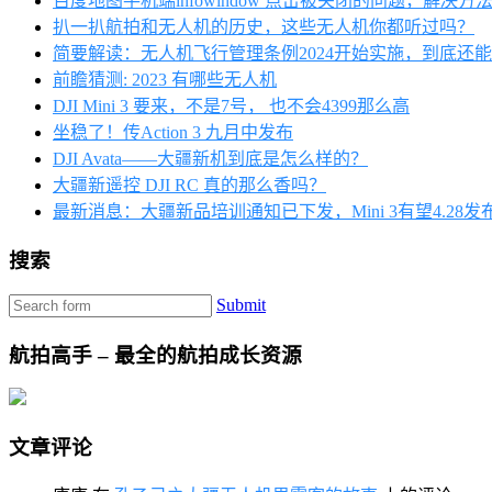
百度地图手机端infowindow 点击被关闭的问题，解决方
扒一扒航拍和无人机的历史，这些无人机你都听过吗？
简要解读：无人机飞行管理条例2024开始实施，到底还
前瞻猜测: 2023 有哪些无人机
DJI Mini 3 要来，不是7号， 也不会4399那么高
坐稳了！传Action 3 九月中发布
DJI Avata——大疆新机到底是怎么样的？
大疆新遥控 DJI RC 真的那么香吗？
最新消息：大疆新品培训通知已下发，Mini 3有望4.28发
搜索
Submit
航拍高手 – 最全的航拍成长资源
文章评论