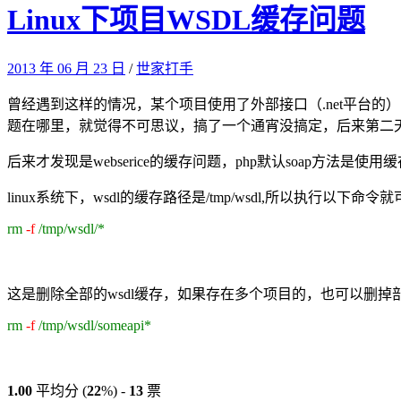
Linux下项目WSDL缓存问题
2013 年 06 月 23 日
/
世家打手
曾经遇到这样的情况，某个项目使用了外部接口（.net平台
题在哪里，就觉得不可思议，搞了一个通宵没搞定，后来第二
后来才发现是webserice的缓存问题，php默认soap方法
linux系统下，wsdl的缓存路径是/tmp/wsdl,所以执行以下命令
rm
-f
/tmp/wsdl/*
这是删除全部的wsdl缓存，如果存在多个项目的，也可以删掉
rm
-f
/tmp/wsdl/someapi*
1.00
平均分 (
22
%) -
13
票