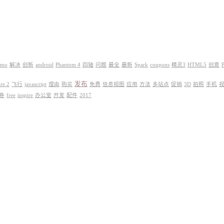
smo
解决
创新
android
Phantom 4
四轴
问题
最全
最新
Spark
coupons
精灵3
HTML5
创意
发布
ire 2
飞行
javascript
理由
购买
免费
信息视图
应用
方法
多站点
促销
3D
拍照
手机
券
free
inspire
办公室
开发
配件
2017