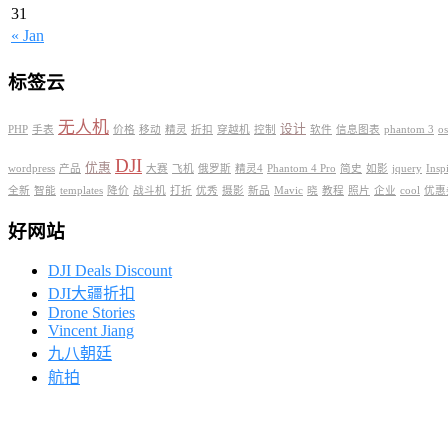
31
« Jan
标签云
无人机
设计
PHP
手表
价格
移动
精灵
折扣
穿越机
控制
软件
信息图表
phantom 3
o
DJI
优惠
wordpress
产品
大赛
飞机
俄罗斯
精灵4
Phantom 4 Pro
简史
如影
jquery
Insp
全新
智能
templates
降价
战斗机
打折
优秀
摄影
新品
Mavic
晓
教程
照片
企业
cool
优惠
好网站
DJI Deals Discount
DJI大疆折扣
Drone Stories
Vincent Jiang
九八朝廷
航拍