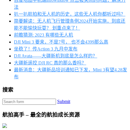
百度地图手机端infowindow 点击被关闭的问题，解决方
法
扒一扒航拍和无人机的历史，这些无人机你都听过吗？
简要解读：无人机飞行管理条例2024开始实施，到底还
能不能愉快玩耍？ 划重点来了！
前瞻猜测: 2023 有哪些无人机
DJI Mini 3 要来，不是7号， 也不会4399那么高
坐稳了！传Action 3 九月中发布
DJI Avata——大疆新机到底是怎么样的？
大疆新遥控 DJI RC 真的那么香吗？
最新消息：大疆新品培训通知已下发，Mini 3有望4.28发
布
搜索
Submit
航拍高手 – 最全的航拍成长资源