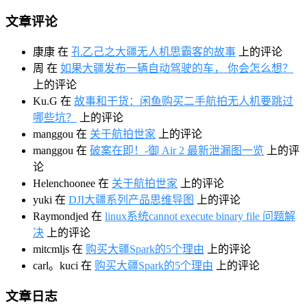
文章评论
康康
在
孔乙己之大疆无人机思霸客的故事
上的评论
周
在
如果大疆发布一辆自动驾驶的车， 你会怎么想？
上的评论
Ku.G
在
故事和干货：闲鱼购买二手航拍无人机要跳过
哪些坑？
上的评论
manggou
在
关于航拍世家
上的评论
manggou
在
破案在即！-御 Air 2 最新泄漏图一览
上的评
论
Helenchoonee
在
关于航拍世家
上的评论
yuki
在
DJI大疆系列产品思维导图
上的评论
Raymondjed
在
linux系统cannot execute binary file 问题解
决
上的评论
mitcmljs
在
购买大疆Spark的5个理由
上的评论
carl。kuci
在
购买大疆Spark的5个理由
上的评论
文章日志