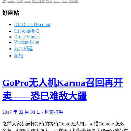
计
Ronin
打折
中国
信息视图
创意
wordpress
战斗机
好网站
DJI Deals Discount
DJI大疆折扣
Drone Stories
Vincent Jiang
九八朝廷
航拍
GoPro无人机Karma召回再开
卖——恐已难敌大疆
2017 年 02 月 03 日
/
世家打手
之前大家都满怀期待的等待Gopro无人机，可惜Gopro不怎么
争气，也怪大疆太强大，现在无人机行业还是大疆一家独好的