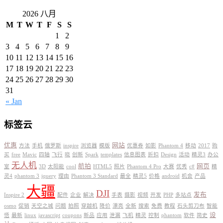
2026 八月
M
T
W
T
F
S
S
1
2
3
4
5
6
7
8
9
10
11
12
13
14
15
16
17
18
19
20
21
22
23
24
25
26
27
28
29
30
31
« Jan
标签云
优惠
网站
方法
手机
俄罗斯
inspire
浏览器
模版
优惠券
如影
Phantom 4
移动
2017
购
买
free
Mavic
四轴
飞行
晓
创新
Spark
templates
信息图表
折扣
Design
活动
精灵3
办公
无人机
航拍
网页
室
3D
太阳能
cool
HTML5
照片
Phantom 4 Pro
大赛
优秀
c#
精
灵4
phantom 3
jquery
理由
Phantom 3 Standard
最全
精灵5
价格
android
机会
产品
大疆
DJI
发布
Inspire 2
配件
企业
解决
手表
摄影
视频
开发
PHP
多站点
osmo
促销
天空之城
问题
拍照
穿越机
降价
漂亮
全新
搜索
免费
教程
石头剪刀布
智能
设
悟
最新
linux
javascript
coupons
新品
应用
泄漏
飞机
精灵
控制
phantom
软件
简史