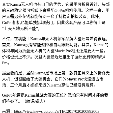
其实Karma无人机也有自己的优势，它采用可折叠设计，头部
的三轴稳定器可拆卸下来搭配GoPro相机使用。这样一来，用
户无需另外花钱就能得到一套手持稳定拍摄装置。此外，
GoPro相机也能单独拆卸使用，因此这套产品可以称得上是
“上天入地无所不能”。
不过，在功能上Karma与无人机领军品牌大疆还是差得很远。
首先，Karma没有智能避障和自动跟随功能。其次，Karma的
体积与同为折叠无人机的大疆Mavic Pro相比还是要大一些，
价格也贵上不少。况且大疆最近还推出了画质更棒的精灵4
Pro。
最重要的是，虽然Karma是市场上第一款真正意义上的折叠无
人机，但召回给了大疆机会，它们的Mavic Pro快速进占市
场，三个月后才姗姗来迟的Karma恐怕已经没有胜算。
GoPro能否携Karma挑战大疆的王位？恐怕只有时间才能给我
们答案了。（编译/锐志）
来源：https://view.inews.qq.com/a/TEC2017020200892003