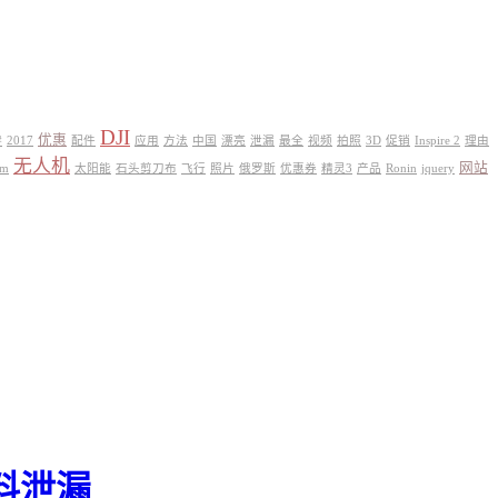
DJI
优惠
#
2017
配件
应用
方法
中国
漂亮
泄漏
最全
视频
拍照
3D
促销
Inspire 2
理由
无人机
网站
om
太阳能
石头剪刀布
飞行
照片
俄罗斯
优惠券
精灵3
产品
Ronin
jquery
物料泄漏