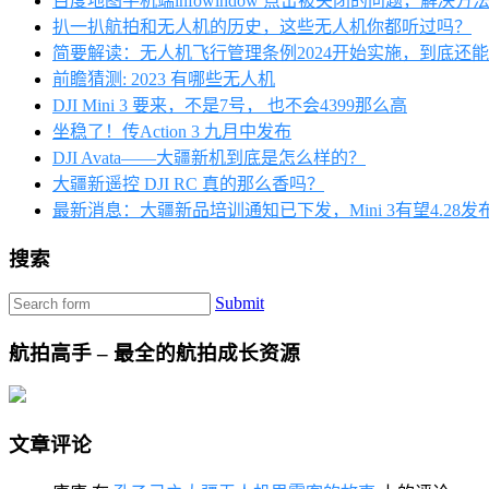
百度地图手机端infowindow 点击被关闭的问题，解决方
扒一扒航拍和无人机的历史，这些无人机你都听过吗？
简要解读：无人机飞行管理条例2024开始实施，到底还
前瞻猜测: 2023 有哪些无人机
DJI Mini 3 要来，不是7号， 也不会4399那么高
坐稳了！传Action 3 九月中发布
DJI Avata——大疆新机到底是怎么样的？
大疆新遥控 DJI RC 真的那么香吗？
最新消息：大疆新品培训通知已下发，Mini 3有望4.28发
搜索
Submit
航拍高手 – 最全的航拍成长资源
文章评论