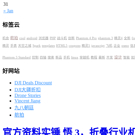
31
« Jan
标签云
航拍
机会
cool
android
浏览器
PHP
战斗机
创新
Phantom 4 Pro
phantom 3
精灵4
全新
fr
精灵
手表
天空之城
Spark
templates
HTML5
coupons
精灵5
javascript
飞机
企业
osmo
信
设计
Phantom 3 Standard
控制
四轴
搜索
新品
手机
linux
穿越机
教程
最新
开发
智能
如
好网站
DJI Deals Discount
DJI大疆折扣
Drone Stories
Vincent Jiang
九八朝廷
航拍
官方资料实锤 悟 3，折叠行业机