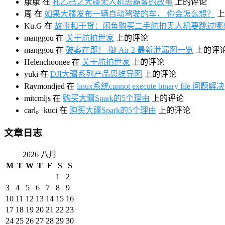
康康
在
孔乙己之大疆无人机思霸客的故事
上的评论
周
在
如果大疆发布一辆自动驾驶的车， 你会怎么想？
上
Ku.G
在
故事和干货：闲鱼购买二手航拍无人机要跳过哪
manggou
在
关于航拍世家
上的评论
manggou
在
破案在即！-御 Air 2 最新泄漏图一览
上的评
Helenchoonee
在
关于航拍世家
上的评论
yuki
在
DJI大疆系列产品思维导图
上的评论
Raymondjed
在
linux系统cannot execute binary file 问题解决
mitcmljs
在
购买大疆Spark的5个理由
上的评论
carl。kuci
在
购买大疆Spark的5个理由
上的评论
文章日志
2026 八月
M
T
W
T
F
S
S
1
2
3
4
5
6
7
8
9
10
11
12
13
14
15
16
17
18
19
20
21
22
23
24
25
26
27
28
29
30