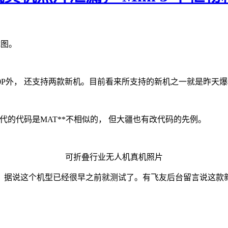
截图。
T40和T20P外， 还支持两款新机。目前看来所支持的新机之一就是昨
一代的代码是MAT**不相似的， 但大疆也有改代码的先例。
可折叠行业无人机真机照片
据说这个机型已经很早之前就测试了。有飞友后台留言说这款新