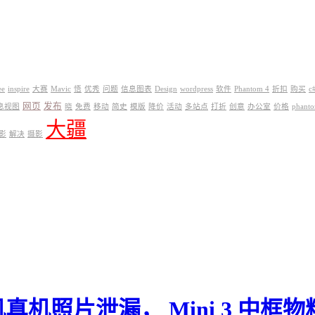
ee
inspire
大赛
Mavic
悟
优秀
问题
信息图表
Design
wordpress
软件
Phantom 4
折扣
购买
c
网页
发布
息视图
晓
免费
移动
简史
模版
降价
活动
多站点
打折
创意
办公室
价格
phant
大疆
影
解决
摄影
真机照片泄漏， Mini 3 中框