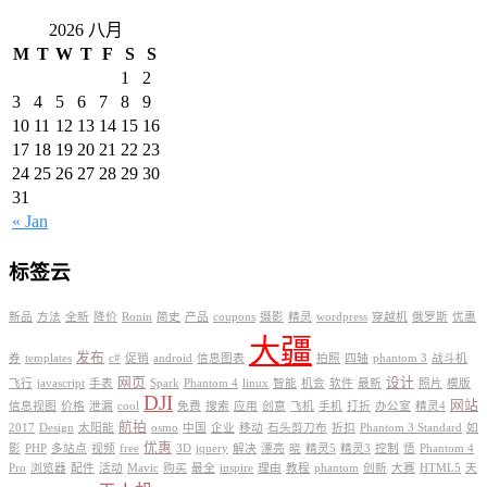
2026 八月
M
T
W
T
F
S
S
1
2
3
4
5
6
7
8
9
10
11
12
13
14
15
16
17
18
19
20
21
22
23
24
25
26
27
28
29
30
31
« Jan
标签云
新品
方法
全新
降价
Ronin
简史
产品
coupons
摄影
精灵
wordpress
穿越机
俄罗斯
优惠
大疆
发布
券
templates
c#
促销
android
信息图表
拍照
四轴
phantom 3
战斗机
网页
设计
飞行
javascript
手表
Spark
Phantom 4
linux
智能
机会
软件
最新
照片
模版
DJI
网站
信息视图
价格
泄漏
cool
免费
搜索
应用
创意
飞机
手机
打折
办公室
精灵4
航拍
2017
Design
太阳能
osmo
中国
企业
移动
石头剪刀布
折扣
Phantom 3 Standard
如
优惠
影
PHP
多站点
视频
free
3D
jquery
解决
漂亮
晓
精灵5
精灵3
控制
悟
Phantom 4
Pro
浏览器
配件
活动
Mavic
购买
最全
inspire
理由
教程
phantom
创新
大赛
HTML5
天