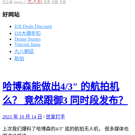
无人机
空之城
Inspire 2
优秀
问题
开发
好网站
DJI Deals Discount
DJI大疆折扣
Drone Stories
Vincent Jiang
九八朝廷
航拍
哈博森能做出4/3″ 的航拍机
么？ 竟然跟御3 同时段发布？
2021 年 10 月 14 日
/
世家打手
上次我们爆料了哈博森的4/3″ 底的航拍无人机， 很多媒体也