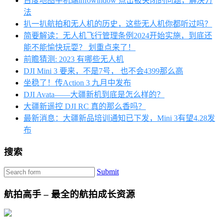
百度地图手机端infowindow 点击被关闭的问题，解决方
法
扒一扒航拍和无人机的历史，这些无人机你都听过吗？
简要解读：无人机飞行管理条例2024开始实施，到底还
能不能愉快玩耍？ 划重点来了！
前瞻猜测: 2023 有哪些无人机
DJI Mini 3 要来，不是7号， 也不会4399那么高
坐稳了！传Action 3 九月中发布
DJI Avata——大疆新机到底是怎么样的？
大疆新遥控 DJI RC 真的那么香吗？
最新消息：大疆新品培训通知已下发，Mini 3有望4.28发
布
搜索
Submit
航拍高手 – 最全的航拍成长资源