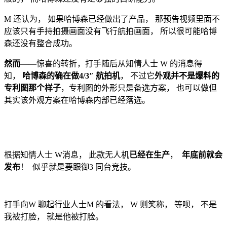
M 还认为， 如果哈博森已经做出了产品， 那预告视频里面不
应该只有手持拍摄画面没有飞行航拍画面， 所以很可能哈博
森还没有整合成功。
然而
——惊喜的转折，打手随后从知情人士 W 的消息得
知，
哈博森的确在做4/3″ 航拍机
， 不过它
外观并不是爆料的
专利图那个样子
，专利图的外形只是备选方案， 也可以做但
其实该外观方案在哈博森内部已经落选。
根据知情人士 W消息， 此款无人机
已经在生产
，
年底前就会
发布
！ 似乎就是要跟御3 同台竞技。
打手向W 聊起行业人士M 的看法， W 则笑称， 等呗， 不是
我被打脸， 就是他被打脸。