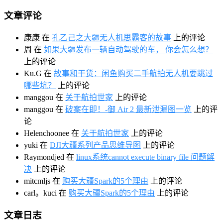
文章评论
康康
在
孔乙己之大疆无人机思霸客的故事
上的评论
周
在
如果大疆发布一辆自动驾驶的车， 你会怎么想？
上的评论
Ku.G
在
故事和干货：闲鱼购买二手航拍无人机要跳过
哪些坑？
上的评论
manggou
在
关于航拍世家
上的评论
manggou
在
破案在即！-御 Air 2 最新泄漏图一览
上的评
论
Helenchoonee
在
关于航拍世家
上的评论
yuki
在
DJI大疆系列产品思维导图
上的评论
Raymondjed
在
linux系统cannot execute binary file 问题解
决
上的评论
mitcmljs
在
购买大疆Spark的5个理由
上的评论
carl。kuci
在
购买大疆Spark的5个理由
上的评论
文章日志