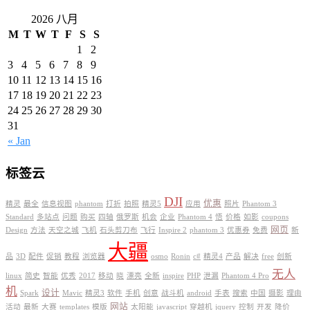
2026 八月
M
T
W
T
F
S
S
1
2
3
4
5
6
7
8
9
10
11
12
13
14
15
16
17
18
19
20
21
22
23
24
25
26
27
28
29
30
31
« Jan
标签云
DJI
优惠
精灵
最全
信息视图
phantom
打折
拍照
精灵5
应用
照片
Phantom 3
Standard
多站点
问题
购买
四轴
俄罗斯
机会
企业
Phantom 4
悟
价格
如影
coupons
网页
Design
方法
天空之城
飞机
石头剪刀布
飞行
Inspire 2
phantom 3
优惠券
免费
新
大疆
品
3D
配件
促销
教程
浏览器
osmo
Ronin
c#
精灵4
产品
解决
free
创新
无人
linux
简史
智能
优秀
2017
移动
晓
漂亮
全新
inspire
PHP
泄漏
Phantom 4 Pro
机
设计
Spark
Mavic
精灵3
软件
手机
创意
战斗机
android
手表
搜索
中国
摄影
理由
网站
活动
最新
大赛
templates
模版
太阳能
javascript
穿越机
jquery
控制
开发
降价