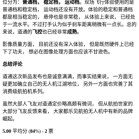
位分为：
普通档， 稳定档， 运动档
。现场飞行体验使用的是
普通档和稳定档， 运动档还没有开放。体验的稳定和普通档
都是相当稳定的， 悬停也是非常稳， 从体验上来说， 已经处
于一流水平。不过打手认为似乎刹车距离稍微有一点长。总的
来说，道通的
飞控
也已经非常
成熟
。
影像质量方面， 目前还没有深入体验， 但是既然硬件上已经
下了功夫， 想必在图像处理方面也应该不甘逊色。
总结评论
道通这次新品发布也是诚意满满，而事实结果说， 一方面无
疑更加确立自己的无人机江湖地位， 另外一方面也完善了其
消费级航拍机系列。
虽然大部人飞友对道通定价略高颇有微词， 但从航拍世家的
大部分飞友反馈来看， 大家都乐见航拍无人机中有新的品牌
崛起。
5.00
平均分 (
84
%) -
2
票