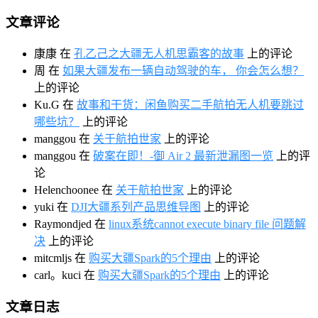
文章评论
康康
在
孔乙己之大疆无人机思霸客的故事
上的评论
周
在
如果大疆发布一辆自动驾驶的车， 你会怎么想？
上的评论
Ku.G
在
故事和干货：闲鱼购买二手航拍无人机要跳过
哪些坑？
上的评论
manggou
在
关于航拍世家
上的评论
manggou
在
破案在即！-御 Air 2 最新泄漏图一览
上的评
论
Helenchoonee
在
关于航拍世家
上的评论
yuki
在
DJI大疆系列产品思维导图
上的评论
Raymondjed
在
linux系统cannot execute binary file 问题解
决
上的评论
mitcmljs
在
购买大疆Spark的5个理由
上的评论
carl。kuci
在
购买大疆Spark的5个理由
上的评论
文章日志