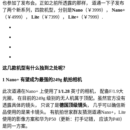
也参加了发布会。正如之前所透露的那样， 道通一下子发布
了两个新系列，四款机型，分别是
Nano
（￥3999），
Nano+
（￥4999），
Lite
（￥7399），
Lite+
（￥7999）.
这几款机型有什么独到之处呢？
1 Nano+ 有望成为最强的249g 航拍相机
此次道通在Nano+ 上使用了
1/1.28
英寸的相机， 配备F/1.9大
光圈， 在目前的249g 级别的无人机属于顶配。虽然官方没有
透露具体的镜头， 只说了是
德国顶级镜头
， 几乎可以确信新
品使用的是莱卡镜头。 有航拍世家群友猜测道通Nano+，Lite
使用的影像方案和华为P50（更新：打手记错， 应该为P40）
是同一方案。