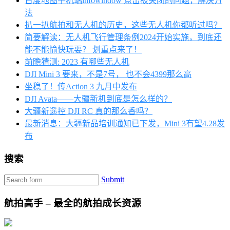
百度地图手机端infowindow 点击被关闭的问题，解决方
法
扒一扒航拍和无人机的历史，这些无人机你都听过吗？
简要解读：无人机飞行管理条例2024开始实施，到底还
能不能愉快玩耍？ 划重点来了！
前瞻猜测: 2023 有哪些无人机
DJI Mini 3 要来，不是7号， 也不会4399那么高
坐稳了！传Action 3 九月中发布
DJI Avata——大疆新机到底是怎么样的？
大疆新遥控 DJI RC 真的那么香吗？
最新消息：大疆新品培训通知已下发，Mini 3有望4.28发
布
搜索
Submit
航拍高手 – 最全的航拍成长资源