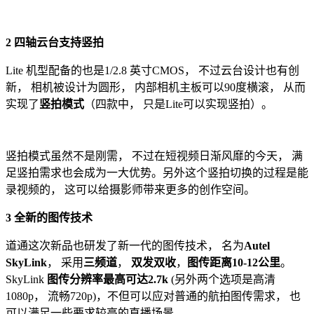
2 四轴云台支持竖拍
Lite 机型配备的也是1/2.8 英寸CMOS， 不过云台设计也有创
新， 相机被设计为圆形， 内部相机主板可以90度横滚， 从而
实现了
竖拍模式
（四款中， 只是Lite可以实现竖拍）。
竖拍模式虽然不是刚需， 不过在短视频日渐风靡的今天， 满
足竖拍需求也会成为一大优势。另外这个竖拍切换的过程是能
录视频的， 这可以给摄影师带来更多的创作空间。
3 全新的图传技术
道通这次新品也研发了新一代的图传技术， 名为
Autel
SkyLink
， 采用
三频道
，
双发双收
，
图传距离10-12公里
。
SkyLink
图传分辨率最高可达2.7k
(另外两个选项是高清
1080p， 流畅720p)，不但可以应对普通的航拍图传需求， 也
可以满足一些要求较高的直播场景。