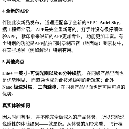
4 全新的APP
伴随此次新品发布， 道通还配套了全新的APP：
Autel Sky
，
据工程师介绍， APP是完全重新写的。打手并没有很仔细体
验APP， 就印象来说新的APP更加专业， 功能更加丰富。有
个特别的功能是APP航拍同时录制声音（地面端）到素材中，
在某些场景（例如解说）特别有用。
5 其他亮点
Lite+ 一英寸+可调光圈以及40分钟续航
， 在同级产品里面也
是优势明显， 而道通也成为此技术级别的新玩家；此外
Nano
极速对焦
，
三向避障
，在同类产品里面也是可圈可点的
优势。
真实体验如何
因为时间有限， 并不能完全做深入的产品体验， 所以只能说
说感性的体验结果——就是稳。从体验的APP来看， 飞行档