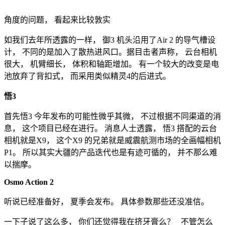
角度的问题， 看起来比较敦实
如我们去年所透露的一样， 御3 机头沿用了Air 2 的导气槽设
计， 不同的是加入了散热进风口。据目击者声称， 云台相机
很大， 机臂细长， 体积和轴距增加。 有一个较大的改变是电
池放弃了背扣式， 而采用类似精灵4的后进式。
悟3
首先悟3 今年发布的可能性微乎其微， 不过根据不同渠道的消
息， 这个项目已经在进行。 消息人士透露， 悟3 搭配的云台
相机就是X9， 这个X9 的兄弟就是威震航测市场的全画幅相机
P1。 所以其实大疆的产品迭代也是有迹可循的， 并不那么难
以揣摩。
Osmo Action 2
听说已经准备好， 夏季会发布。 具体参数那些还没准信。
一下子说了这么多， 你们还觉得我在挤牙膏么？ 不管怎么