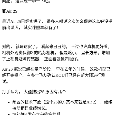
问起， 这次统一聊一下吧。
御Air 2S
最近Air 2S已经实锤了， 很多人都说这次怎么保密这么好没提
前出谍照， 其实谍照早就有了！
对的， 就是这货了。 看起来丑丑的， 不过也许真机更好看。
相机外观类似御2 的哈苏相机， 但是略小， 呈长方形。增加
了上视觉避障传感器， 正面看就像四眼仔。
Air 2S 据说已经在量产阶段， 早在去年的时候， 这款机型已
经开始投产。有多个飞友确认KOL们已经在帮大疆进行测
试。
打手认为， 大疆推出2S 原因有几个：
闲置的技术下放（这个2S的方案本来就是Air 2）， 继续
拉动销售业绩增长。
填补御3 发布之前的空档期。