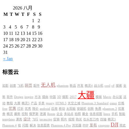
2026 八月
M
T
W
T
F
S
S
1
2
3
4
5
6
7
8
9
10
11
12
13
14
15
16
17
18
19
20
21
22
23
24
25
26
27
28
29
30
31
« Jan
标签云
无人机
网页
如影
创意
飞机
配件
phantom
新品
开发
精灵4
战斗机
cool
c#
搜索
全
大疆
新
软件
Design
inspire
方法
理由
中国
3D
摄影
2017
模版
Mavic
办公室
活
动
教程
大赛
精灵5
产品
手表
jquery
HTML5
天空之城
Phantom 3 Standard
osmo
价格
优惠
free
打折
优秀
降价
android
应用
移动
太阳能
穿越机
创新
免费
phantom 3
优惠
券
精灵
最新
控制
俄罗斯
泄漏
Ronin
企业
多站点
拍照
最全
信息视图
linux
手机
智能
设计
templates
漂亮
飞行
javascript
促销
照片
视频
购买
石头剪刀布
四轴
精灵3
DJI
发布
Phantom 4
晓
问题
解决
信息图表
Phantom 4 Pro
浏览器
PHP
coupons
简史