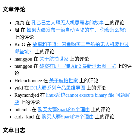
文章评论
康康
在
孔乙己之大疆无人机思霸客的故事
上的评论
周
在
如果大疆发布一辆自动驾驶的车， 你会怎么想？
上的评论
Ku.G
在
故事和干货：闲鱼购买二手航拍无人机要跳过
哪些坑？
上的评论
manggou
在
关于航拍世家
上的评论
manggou
在
破案在即！-御 Air 2 最新泄漏图一览
上的评
论
Helenchoonee
在
关于航拍世家
上的评论
yuki
在
DJI大疆系列产品思维导图
上的评论
Raymondjed
在
linux系统cannot execute binary file 问题解
决
上的评论
mitcmljs
在
购买大疆Spark的5个理由
上的评论
carl。kuci
在
购买大疆Spark的5个理由
上的评论
文章日志