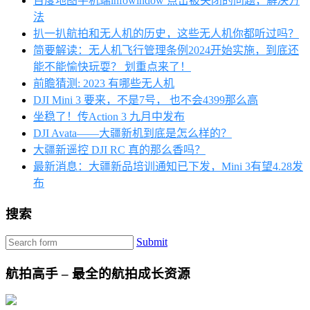
百度地图手机端infowindow 点击被关闭的问题，解决方
法
扒一扒航拍和无人机的历史，这些无人机你都听过吗？
简要解读：无人机飞行管理条例2024开始实施，到底还
能不能愉快玩耍？ 划重点来了！
前瞻猜测: 2023 有哪些无人机
DJI Mini 3 要来，不是7号， 也不会4399那么高
坐稳了！传Action 3 九月中发布
DJI Avata——大疆新机到底是怎么样的？
大疆新遥控 DJI RC 真的那么香吗？
最新消息：大疆新品培训通知已下发，Mini 3有望4.28发
布
搜索
Submit
航拍高手 – 最全的航拍成长资源