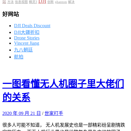
DJI
站
方法
信息视图
精灵3
创新
phantom
解决
好网站
DJI Deals Discount
DJI大疆折扣
Drone Stories
Vincent Jiang
九八朝廷
航拍
一图看懂无人机圈子里大佬们
的关系
2020 年 09 月 21 日
/
世家打手
很多人可能不知道， 无人机发展史也是一部精彩纷呈剧情跌