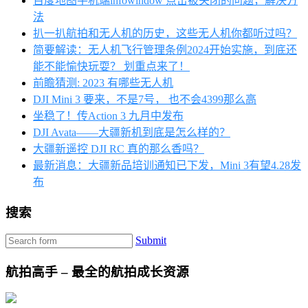
百度地图手机端infowindow 点击被关闭的问题，解决方
法
扒一扒航拍和无人机的历史，这些无人机你都听过吗？
简要解读：无人机飞行管理条例2024开始实施，到底还
能不能愉快玩耍？ 划重点来了！
前瞻猜测: 2023 有哪些无人机
DJI Mini 3 要来，不是7号， 也不会4399那么高
坐稳了！传Action 3 九月中发布
DJI Avata——大疆新机到底是怎么样的？
大疆新遥控 DJI RC 真的那么香吗？
最新消息：大疆新品培训通知已下发，Mini 3有望4.28发
布
搜索
Submit
航拍高手 – 最全的航拍成长资源