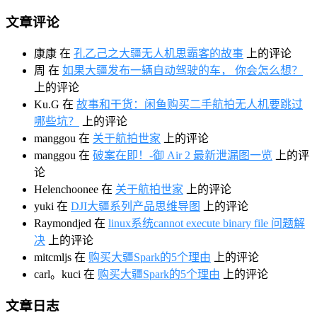
文章评论
康康
在
孔乙己之大疆无人机思霸客的故事
上的评论
周
在
如果大疆发布一辆自动驾驶的车， 你会怎么想？
上的评论
Ku.G
在
故事和干货：闲鱼购买二手航拍无人机要跳过
哪些坑？
上的评论
manggou
在
关于航拍世家
上的评论
manggou
在
破案在即！-御 Air 2 最新泄漏图一览
上的评
论
Helenchoonee
在
关于航拍世家
上的评论
yuki
在
DJI大疆系列产品思维导图
上的评论
Raymondjed
在
linux系统cannot execute binary file 问题解
决
上的评论
mitcmljs
在
购买大疆Spark的5个理由
上的评论
carl。kuci
在
购买大疆Spark的5个理由
上的评论
文章日志