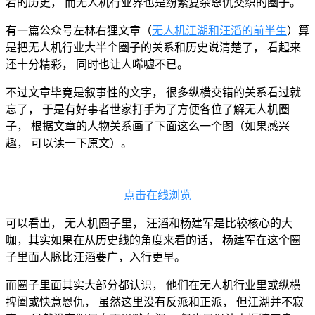
宕的历史， 而无人机行业界也是纷繁复杂恩仇交织的圈子。
有一篇公众号左林右狸文章（
无人机江湖和汪滔的前半生
）算
是把无人机行业大半个圈子的关系和历史说清楚了， 看起来
还十分精彩， 同时也让人唏嘘不已。
不过文章毕竟是叙事性的文字， 很多纵横交错的关系看过就
忘了， 于是有好事者世家打手为了方便各位了解无人机圈
子， 根据文章的人物关系画了下面这么一个图（如果感兴
趣， 可以读一下原文）。
点击在线浏览
可以看出， 无人机圈子里， 汪滔和杨建军是比较核心的大
咖，其实如果在从历史线的角度来看的话， 杨建军在这个圈
子里面人脉比汪滔要广，入行更早。
而圈子里面其实大部分都认识， 他们在无人机行业里或纵横
捭阖或快意恩仇， 虽然这里没有反派和正派， 但江湖并不寂