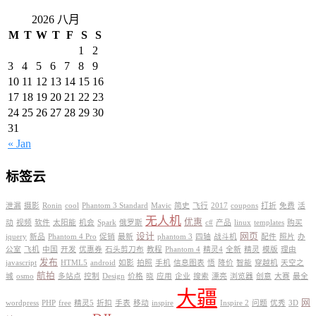
2026 八月
M
T
W
T
F
S
S
1
2
3
4
5
6
7
8
9
10
11
12
13
14
15
16
17
18
19
20
21
22
23
24
25
26
27
28
29
30
31
« Jan
标签云
泄漏
摄影
Ronin
cool
Phantom 3 Standard
Mavic
简史
飞行
2017
coupons
打折
免费
活
无人机
优惠
动
视频
软件
太阳能
机会
Spark
俄罗斯
c#
产品
linux
templates
购买
设计
网页
jquery
新品
Phantom 4 Pro
促销
最新
phantom 3
四轴
战斗机
配件
照片
办
公室
飞机
中国
开发
优惠券
石头剪刀布
教程
Phantom 4
精灵4
全新
精灵
模版
理由
发布
javascript
HTML5
android
如影
拍照
手机
信息图表
悟
降价
智能
穿越机
天空之
航拍
城
osmo
多站点
控制
Design
价格
晓
应用
企业
搜索
漂亮
浏览器
创意
大赛
最全
大疆
网
wordpress
PHP
free
精灵5
折扣
手表
移动
inspire
Inspire 2
问题
优秀
3D