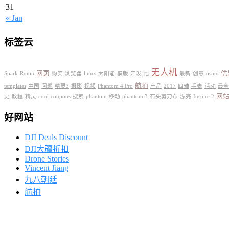
31
« Jan
标签云
无人机
网页
优
Spark
Ronin
购买
浏览器
linux
太阳能
模版
开发
悟
最新
创意
osmo
航拍
templates
中国
问题
精灵3
摄影
视频
Phantom 4 Pro
产品
2017
四轴
手表
活动
最全
网
史
教程
精灵
cool
coupons
搜索
phantom
移动
phantom 3
石头剪刀布
漂亮
Inspire 2
好网站
DJI Deals Discount
DJI大疆折扣
Drone Stories
Vincent Jiang
九八朝廷
航拍