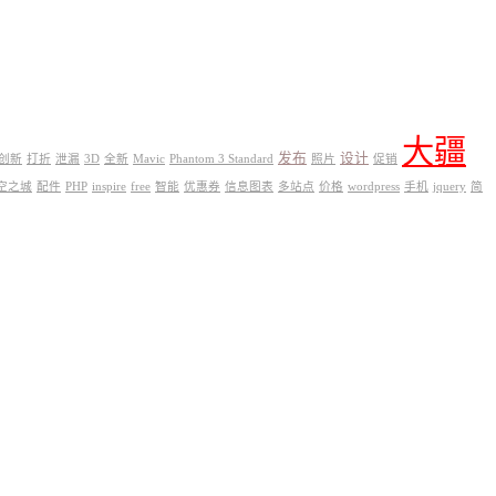
大疆
发布
设计
创新
打折
泄漏
3D
全新
Mavic
Phantom 3 Standard
照片
促销
空之城
配件
PHP
inspire
free
智能
优惠券
信息图表
多站点
价格
wordpress
手机
jquery
简