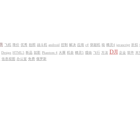
惠
飞机
降价
优秀
拍照
战斗机
android
控制
解决
应用
c#
穿越机
晓
精灵4
javascript
折扣
DJI
Design
HTML5
新品
如影
Phantom 4
大赛
机会
精灵5
理由
飞行
方法
企业
软件
天
站
信息视图
办公室
免费
俄罗斯