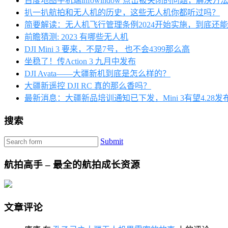
百度地图手机端infowindow 点击被关闭的问题，解决方
扒一扒航拍和无人机的历史，这些无人机你都听过吗？
简要解读：无人机飞行管理条例2024开始实施，到底还
前瞻猜测: 2023 有哪些无人机
DJI Mini 3 要来，不是7号， 也不会4399那么高
坐稳了！传Action 3 九月中发布
DJI Avata——大疆新机到底是怎么样的？
大疆新遥控 DJI RC 真的那么香吗？
最新消息：大疆新品培训通知已下发，Mini 3有望4.28发
搜索
Submit
航拍高手 – 最全的航拍成长资源
文章评论