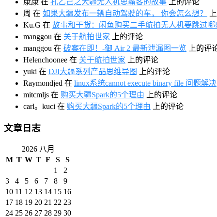
康康
在
孔乙己之大疆无人机思霸客的故事
上的评论
周
在
如果大疆发布一辆自动驾驶的车， 你会怎么想？
上
Ku.G
在
故事和干货：闲鱼购买二手航拍无人机要跳过哪
manggou
在
关于航拍世家
上的评论
manggou
在
破案在即！-御 Air 2 最新泄漏图一览
上的评
Helenchoonee
在
关于航拍世家
上的评论
yuki
在
DJI大疆系列产品思维导图
上的评论
Raymondjed
在
linux系统cannot execute binary file 问题解决
mitcmljs
在
购买大疆Spark的5个理由
上的评论
carl。kuci
在
购买大疆Spark的5个理由
上的评论
文章日志
2026 八月
M
T
W
T
F
S
S
1
2
3
4
5
6
7
8
9
10
11
12
13
14
15
16
17
18
19
20
21
22
23
24
25
26
27
28
29
30