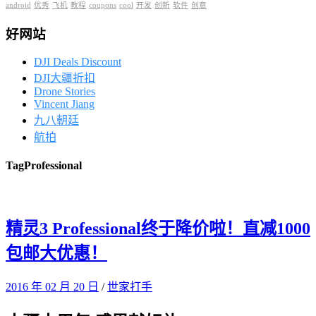
android
优秀
飞机
教程
coupons
cool
开发
创新
软件
创意
好网站
DJI Deals Discount
DJI大疆折扣
Drone Stories
Vincent Jiang
九八朝廷
航拍
Tag
Professional
精灵3 Professional终于降价啦！直减1000
包邮大优惠！
2016 年 02 月 20 日
/
世家打手