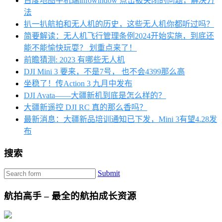
百度地图手机端infowindow 点击被关闭的问题，解决方
法
扒一扒航拍和无人机的历史，这些无人机你都听过吗？
简要解读：无人机飞行管理条例2024开始实施，到底还
能不能愉快玩耍？ 划重点来了！
前瞻猜测: 2023 有哪些无人机
DJI Mini 3 要来，不是7号， 也不会4399那么高
坐稳了！传Action 3 九月中发布
DJI Avata——大疆新机到底是怎么样的？
大疆新遥控 DJI RC 真的那么香吗？
最新消息：大疆新品培训通知已下发，Mini 3有望4.28发
布
搜索
Submit
航拍高手 – 最全的航拍成长资源