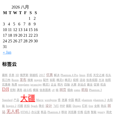
2026 八月
M
T
W
T
F
S
S
1
2
3
4
5
6
7
8
9
10
11
12
13
14
15
16
17
18
19
20
21
22
23
24
25
26
27
28
29
30
31
« Jan
标签云
优惠
最新
手表
3D
俄罗斯
穿越机
2017
解决
Phantom 4 Pro
linux
手机
天空之城
石头
发布
剪刀布
Ronin
搜索
inspire
配件
如影
精灵4
精灵3
视频
活动
信息视图
方法
拍照
优惠券
免费
templates
javascript
精灵5
企业
照片
四轴
大赛
多站点
最全
促销
机会
DJI
网页
航拍
控制
漂亮
战斗机
模版
信息图表
c#
晓
理由
osmo
Phantom 3
大疆
Standard
产品
Mavic
wordpress
悟
泄漏
中国
精灵
phantom
phantom 3
太阳
设计
网
能
Inspire 2
问题
折扣
Spark
降价
飞行
PHP
摄影
Design
打折
free
全新
购买
无人机
站
HTML5
办公室
新品
Phantom 4
移动
浏览器
价格
应用
智能
jquery
简史