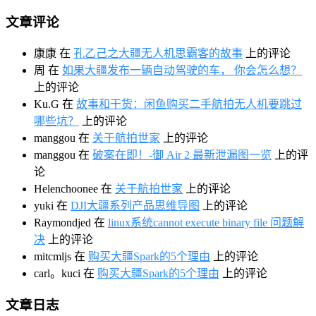
文章评论
康康
在
孔乙己之大疆无人机思霸客的故事
上的评论
周
在
如果大疆发布一辆自动驾驶的车， 你会怎么想？
上的评论
Ku.G
在
故事和干货：闲鱼购买二手航拍无人机要跳过
哪些坑？
上的评论
manggou
在
关于航拍世家
上的评论
manggou
在
破案在即！-御 Air 2 最新泄漏图一览
上的评
论
Helenchoonee
在
关于航拍世家
上的评论
yuki
在
DJI大疆系列产品思维导图
上的评论
Raymondjed
在
linux系统cannot execute binary file 问题解
决
上的评论
mitcmljs
在
购买大疆Spark的5个理由
上的评论
carl。kuci
在
购买大疆Spark的5个理由
上的评论
文章日志