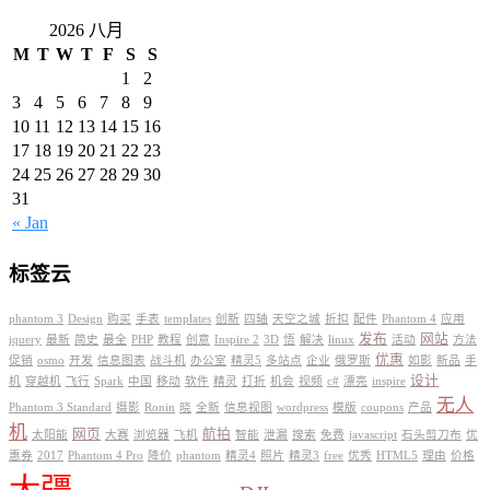
2026 八月
M
T
W
T
F
S
S
1
2
3
4
5
6
7
8
9
10
11
12
13
14
15
16
17
18
19
20
21
22
23
24
25
26
27
28
29
30
31
« Jan
标签云
phantom 3
Design
购买
手表
templates
创新
四轴
天空之城
折扣
配件
Phantom 4
应用
发布
网站
jquery
最新
简史
最全
PHP
教程
创意
Inspire 2
3D
悟
解决
linux
活动
方法
优惠
促销
osmo
开发
信息图表
战斗机
办公室
精灵5
多站点
企业
俄罗斯
如影
新品
手
设计
机
穿越机
飞行
Spark
中国
移动
软件
精灵
打折
机会
视频
c#
漂亮
inspire
无人
Phantom 3 Standard
摄影
Ronin
晓
全新
信息视图
wordpress
模版
coupons
产品
机
网页
航拍
太阳能
大赛
浏览器
飞机
智能
泄漏
搜索
免费
javascript
石头剪刀布
优
惠券
2017
Phantom 4 Pro
降价
phantom
精灵4
照片
精灵3
free
优秀
HTML5
理由
价格
大疆