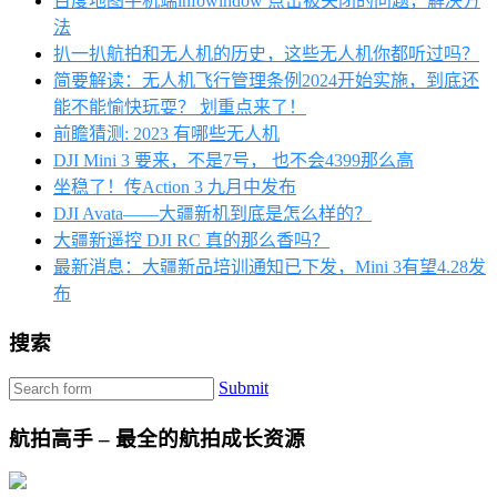
百度地图手机端infowindow 点击被关闭的问题，解决方
法
扒一扒航拍和无人机的历史，这些无人机你都听过吗？
简要解读：无人机飞行管理条例2024开始实施，到底还
能不能愉快玩耍？ 划重点来了！
前瞻猜测: 2023 有哪些无人机
DJI Mini 3 要来，不是7号， 也不会4399那么高
坐稳了！传Action 3 九月中发布
DJI Avata——大疆新机到底是怎么样的？
大疆新遥控 DJI RC 真的那么香吗？
最新消息：大疆新品培训通知已下发，Mini 3有望4.28发
布
搜索
Submit
航拍高手 – 最全的航拍成长资源