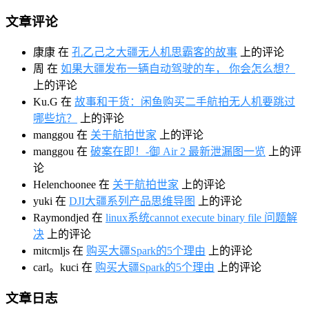
文章评论
康康
在
孔乙己之大疆无人机思霸客的故事
上的评论
周
在
如果大疆发布一辆自动驾驶的车， 你会怎么想？
上的评论
Ku.G
在
故事和干货：闲鱼购买二手航拍无人机要跳过
哪些坑？
上的评论
manggou
在
关于航拍世家
上的评论
manggou
在
破案在即！-御 Air 2 最新泄漏图一览
上的评
论
Helenchoonee
在
关于航拍世家
上的评论
yuki
在
DJI大疆系列产品思维导图
上的评论
Raymondjed
在
linux系统cannot execute binary file 问题解
决
上的评论
mitcmljs
在
购买大疆Spark的5个理由
上的评论
carl。kuci
在
购买大疆Spark的5个理由
上的评论
文章日志