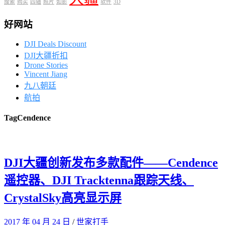
搜索
购买
四轴
照片
如影
软件
3D
好网站
DJI Deals Discount
DJI大疆折扣
Drone Stories
Vincent Jiang
九八朝廷
航拍
Tag
Cendence
DJI大疆创新发布多款配件——Cendence
遥控器、DJI Tracktenna跟踪天线、
CrystalSky高亮显示屏
2017 年 04 月 24 日
/
世家打手