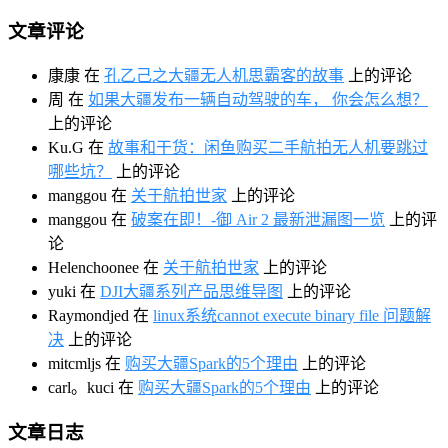
文章评论
康康
在
孔乙己之大疆无人机思霸客的故事
上的评论
周
在
如果大疆发布一辆自动驾驶的车， 你会怎么想？
上的评论
Ku.G
在
故事和干货：闲鱼购买二手航拍无人机要跳过
哪些坑？
上的评论
manggou
在
关于航拍世家
上的评论
manggou
在
破案在即！-御 Air 2 最新泄漏图一览
上的评
论
Helenchoonee
在
关于航拍世家
上的评论
yuki
在
DJI大疆系列产品思维导图
上的评论
Raymondjed
在
linux系统cannot execute binary file 问题解
决
上的评论
mitcmljs
在
购买大疆Spark的5个理由
上的评论
carl。kuci
在
购买大疆Spark的5个理由
上的评论
文章日志