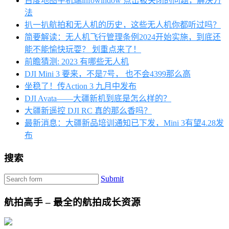
百度地图手机端infowindow 点击被关闭的问题，解决方
法
扒一扒航拍和无人机的历史，这些无人机你都听过吗？
简要解读：无人机飞行管理条例2024开始实施，到底还
能不能愉快玩耍？ 划重点来了！
前瞻猜测: 2023 有哪些无人机
DJI Mini 3 要来，不是7号， 也不会4399那么高
坐稳了！传Action 3 九月中发布
DJI Avata——大疆新机到底是怎么样的？
大疆新遥控 DJI RC 真的那么香吗？
最新消息：大疆新品培训通知已下发，Mini 3有望4.28发
布
搜索
Submit
航拍高手 – 最全的航拍成长资源