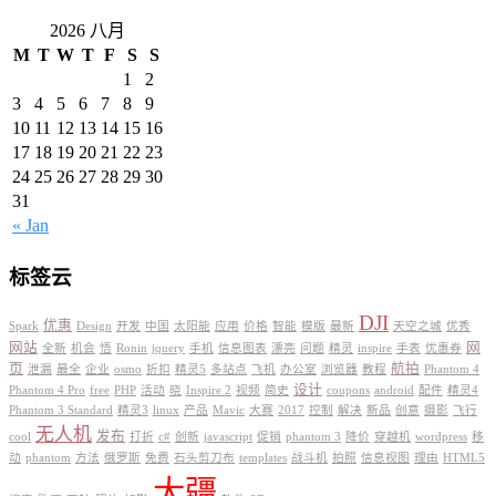
2026 八月
M
T
W
T
F
S
S
1
2
3
4
5
6
7
8
9
10
11
12
13
14
15
16
17
18
19
20
21
22
23
24
25
26
27
28
29
30
31
« Jan
标签云
DJI
优惠
Spark
Design
开发
中国
太阳能
应用
价格
智能
模版
最新
天空之城
优秀
网站
网
全新
机会
悟
Ronin
jquery
手机
信息图表
漂亮
问题
精灵
inspire
手表
优惠券
页
航拍
泄漏
最全
企业
osmo
折扣
精灵5
多站点
飞机
办公室
浏览器
教程
Phantom 4
设计
Phantom 4 Pro
free
PHP
活动
晓
Inspire 2
视频
简史
coupons
android
配件
精灵4
Phantom 3 Standard
精灵3
linux
产品
Mavic
大赛
2017
控制
解决
新品
创意
摄影
飞行
无人机
发布
cool
打折
c#
创新
javascript
促销
phantom 3
降价
穿越机
wordpress
移
动
phantom
方法
俄罗斯
免费
石头剪刀布
templates
战斗机
拍照
信息视图
理由
HTML5
大疆