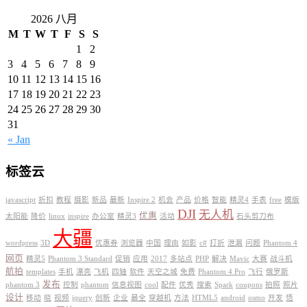
2026 八月
M
T
W
T
F
S
S
1
2
3
4
5
6
7
8
9
10
11
12
13
14
15
16
17
18
19
20
21
22
23
24
25
26
27
28
29
30
31
« Jan
标签云
javascript
折扣
教程
摄影
新品
最新
Inspire 2
机会
产品
价格
智能
精灵4
手表
free
模版
DJI
无人机
优惠
太阳能
降价
linux
inspire
办公室
精灵3
活动
石头剪刀布
大疆
wordpress
3D
优惠券
浏览器
中国
理由
如影
c#
打折
泄漏
问题
Phantom 4
网页
精灵5
Phantom 3 Standard
促销
应用
2017
多站点
PHP
解决
Mavic
大赛
战斗机
航拍
templates
手机
漂亮
飞机
四轴
软件
天空之城
免费
Phantom 4 Pro
飞行
俄罗斯
发布
phantom 3
控制
phantom
信息视图
cool
配件
优秀
搜索
Spark
coupons
拍照
照片
设计
移动
晓
视频
jquery
创新
企业
最全
穿越机
方法
HTML5
android
osmo
开发
悟