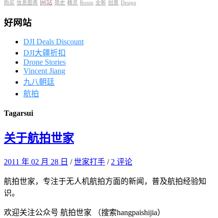
网站
购买
信息图表
简史
精灵
Ronin
全新
创意
Design
好网站
DJI Deals Discount
DJI大疆折扣
Drone Stories
Vincent Jiang
九八朝廷
航拍
Tag
arsui
关于航拍世家
2011 年 02 月 28 日
/
世家打手
/
2 评论
航拍世家，专注于无人机航拍方面的新闻，普及航拍经验知
识。
欢迎关注公众号 航拍世家 （搜索hangpaishijia）