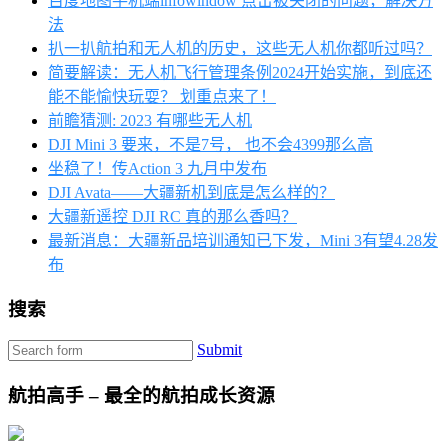
百度地图手机端infowindow 点击被关闭的问题，解决方
法
扒一扒航拍和无人机的历史，这些无人机你都听过吗？
简要解读：无人机飞行管理条例2024开始实施，到底还
能不能愉快玩耍？ 划重点来了！
前瞻猜测: 2023 有哪些无人机
DJI Mini 3 要来，不是7号， 也不会4399那么高
坐稳了！传Action 3 九月中发布
DJI Avata——大疆新机到底是怎么样的？
大疆新遥控 DJI RC 真的那么香吗？
最新消息：大疆新品培训通知已下发，Mini 3有望4.28发
布
搜索
Submit
航拍高手 – 最全的航拍成长资源