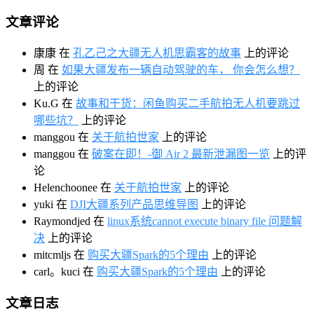
文章评论
康康
在
孔乙己之大疆无人机思霸客的故事
上的评论
周
在
如果大疆发布一辆自动驾驶的车， 你会怎么想？
上的评论
Ku.G
在
故事和干货：闲鱼购买二手航拍无人机要跳过
哪些坑？
上的评论
manggou
在
关于航拍世家
上的评论
manggou
在
破案在即！-御 Air 2 最新泄漏图一览
上的评
论
Helenchoonee
在
关于航拍世家
上的评论
yuki
在
DJI大疆系列产品思维导图
上的评论
Raymondjed
在
linux系统cannot execute binary file 问题解
决
上的评论
mitcmljs
在
购买大疆Spark的5个理由
上的评论
carl。kuci
在
购买大疆Spark的5个理由
上的评论
文章日志