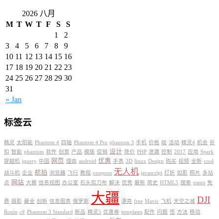
2026 八月
M
T
W
T
F
S
S
1
2
3
4
5
6
7
8
9
10
11
12
13
14
15
16
17
18
19
20
21
22
23
24
25
26
27
28
29
30
31
« Jan
标签云
精灵
太阳能
Phantom 4
四轴
Phantom 4 Pro
phantom 3
手机
价格
晓
活动
精灵4
机会
折
设计
扣
智能
phantom
软件
创意
产品
模版
促销
降价
PHP
泄漏
控制
2017
应用
Spark
网页
优惠
穿越机
jquery
中国
理由
android
手表
3D
linux
Design
购买
视频
全新
cool
无人机
航拍
战斗机
企业
浏览器
飞行
教程
coupons
javascript
打折
如影
照片
多站
网站
点
大赛
信息视图
办公室
石头剪刀布
解决
优秀
最新
简史
HTML5
搜索
osmo
免
大疆
DJI
费
摄影
最全
创新
信息图表
俄罗斯
漂亮
free
Mavic
飞机
天空之城
Ronin
c#
Phantom 3 Standard
新品
精灵5
优惠券
templates
配件
问题
悟
方法
移动