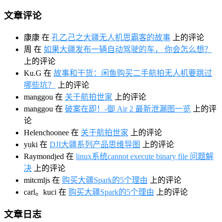
文章评论
康康
在
孔乙己之大疆无人机思霸客的故事
上的评论
周
在
如果大疆发布一辆自动驾驶的车， 你会怎么想？
上的评论
Ku.G
在
故事和干货：闲鱼购买二手航拍无人机要跳过
哪些坑？
上的评论
manggou
在
关于航拍世家
上的评论
manggou
在
破案在即！-御 Air 2 最新泄漏图一览
上的评
论
Helenchoonee
在
关于航拍世家
上的评论
yuki
在
DJI大疆系列产品思维导图
上的评论
Raymondjed
在
linux系统cannot execute binary file 问题解
决
上的评论
mitcmljs
在
购买大疆Spark的5个理由
上的评论
carl。kuci
在
购买大疆Spark的5个理由
上的评论
文章日志