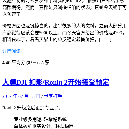
大疆年初的时候就发布了新款的Ronin S， 很多用户都给予极
高都期待，然而一直都是只闻楼梯响的状态，直到今天终于可
以预定了。
价格方面也是挺惊喜的，出乎很多的人的意料，之前大部分用
户都觉得应该会要5000以上。而今天官方给出的价格是4399，
相当良心了。看看天猫上的单反稳定器售价把，[……]
详情阅读
4.40
平均分 (
82
%) -
5
票
大疆DJI 如影/Ronin 2开始接受预定
2017 年 07 月 13 日
/
世家打手
Ronin2 升级之后更加专业了，
专业级多用途3轴增稳系统
单体碳纤框架设计，轻盈稳固