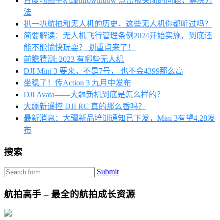
百度地图手机端infowindow 点击被关闭的问题，解决方
法
扒一扒航拍和无人机的历史，这些无人机你都听过吗？
简要解读：无人机飞行管理条例2024开始实施，到底还
能不能愉快玩耍？ 划重点来了！
前瞻猜测: 2023 有哪些无人机
DJI Mini 3 要来，不是7号， 也不会4399那么高
坐稳了！传Action 3 九月中发布
DJI Avata——大疆新机到底是怎么样的？
大疆新遥控 DJI RC 真的那么香吗？
最新消息：大疆新品培训通知已下发，Mini 3有望4.28发
布
搜索
Submit
航拍高手 – 最全的航拍成长资源