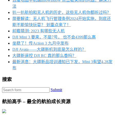
百度地图手机端infowindow 点击被关闭的问题，解决方
法
扒一扒航拍和无人机的历史，这些无人机你都听过吗？
简要解读：无人机飞行管理条例2024开始实施，到底还
能不能愉快玩耍？ 划重点来了！
前瞻猜测: 2023 有哪些无人机
DJI Mini 3 要来，不是7号， 也不会4399那么高
坐稳了！传Action 3 九月中发布
DJI Avata——大疆新机到底是怎么样的？
大疆新遥控 DJI RC 真的那么香吗？
最新消息：大疆新品培训通知已下发，Mini 3有望4.28发
布
搜索
Submit
航拍高手 – 最全的航拍成长资源