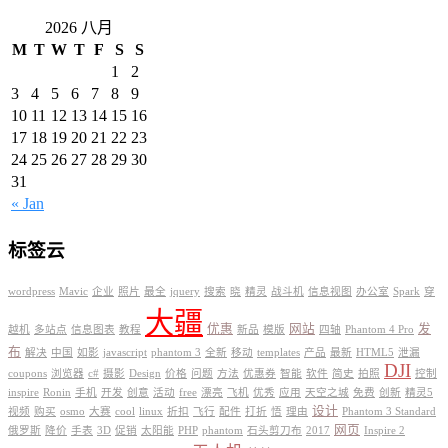
2026 八月
M
T
W
T
F
S
S
1
2
3
4
5
6
7
8
9
10
11
12
13
14
15
16
17
18
19
20
21
22
23
24
25
26
27
28
29
30
31
« Jan
标签云
wordpress
Mavic
企业
照片
最全
jquery
搜索
晓
精灵
战斗机
信息视图
办公室
Spark
穿
大疆
优惠
网站
发
越机
多站点
信息图表
教程
新品
模版
四轴
Phantom 4 Pro
布
解决
中国
如影
javascript
phantom 3
全新
移动
templates
产品
最新
HTML5
泄漏
DJI
coupons
浏览器
c#
摄影
Design
价格
问题
方法
优惠券
智能
软件
简史
拍照
控制
inspire
Ronin
手机
开发
创意
活动
free
漂亮
飞机
优秀
应用
天空之城
免费
创新
精灵5
设计
视频
购买
osmo
大赛
cool
linux
折扣
飞行
配件
打折
悟
理由
Phantom 3 Standard
网页
俄罗斯
降价
手表
3D
促销
太阳能
PHP
phantom
石头剪刀布
2017
Inspire 2