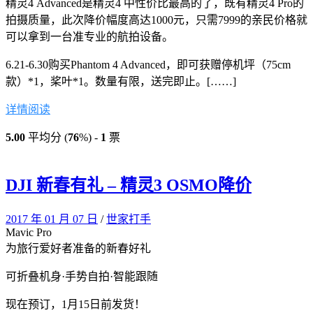
精灵4 Advanced是精灵4 中性价比最高的了，既有精灵4 Pro的
拍摄质量，此次降价幅度高达1000元，只需7999的亲民价格就
可以拿到一台准专业的航拍设备。
6.21-6.30购买Phantom 4 Advanced，即可获赠停机坪（75cm
款）*1，桨叶*1。数量有限，送完即止。[……]
详情阅读
5.00
平均分 (
76
%) -
1
票
DJI 新春有礼 – 精灵3 OSMO降价
2017 年 01 月 07 日
/
世家打手
Mavic
Pro
为旅行爱好者准备的新春好礼
可折叠机身·手势自拍·智能跟随
现在预订，1月15日前发货！