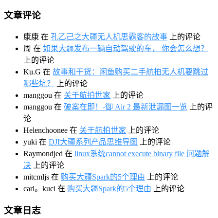
文章评论
康康
在
孔乙己之大疆无人机思霸客的故事
上的评论
周
在
如果大疆发布一辆自动驾驶的车， 你会怎么想？
上的评论
Ku.G
在
故事和干货：闲鱼购买二手航拍无人机要跳过
哪些坑？
上的评论
manggou
在
关于航拍世家
上的评论
manggou
在
破案在即！-御 Air 2 最新泄漏图一览
上的评
论
Helenchoonee
在
关于航拍世家
上的评论
yuki
在
DJI大疆系列产品思维导图
上的评论
Raymondjed
在
linux系统cannot execute binary file 问题解
决
上的评论
mitcmljs
在
购买大疆Spark的5个理由
上的评论
carl。kuci
在
购买大疆Spark的5个理由
上的评论
文章日志