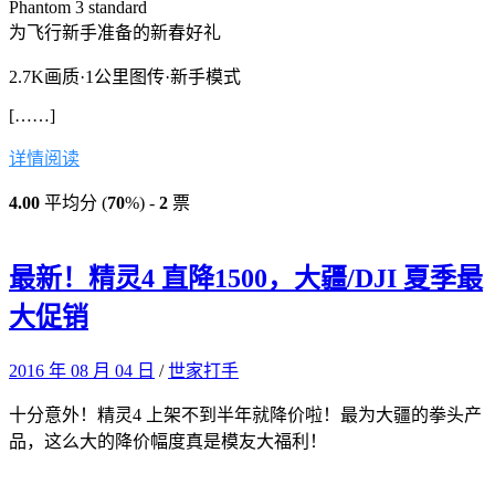
Phantom 3
standard
为飞行新手准备的新春好礼
2.7K画质·1公里图传·新手模式
[……]
详情阅读
4.00
平均分 (
70
%) -
2
票
最新！精灵4 直降1500，大疆/DJI 夏季最
大促销
2016 年 08 月 04 日
/
世家打手
十分意外！精灵4 上架不到半年就降价啦！最为大疆的拳头产
品，这么大的降价幅度真是模友大福利！