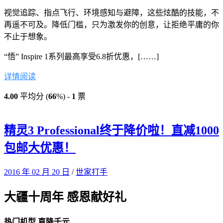
视觉追踪、指点飞行、环境感知与避障，这些炫酷的技能，不
再遥不可及。降低门槛，只为激发你的创意，让拒绝平庸的你
不止于想象。
“悟” Inspire 1系列最高享受6.8折优惠，[……]
详情阅读
4.00
平均分 (
66
%) -
1
票
精灵3 Professional终于降价啦！直减1000
包邮大优惠！
2016 年 02 月 20 日
/
世家打手
大疆十周年 感恩献好礼
热门机型 直降千元