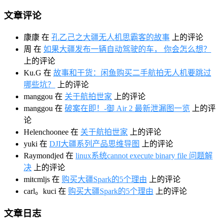
文章评论
康康
在
孔乙己之大疆无人机思霸客的故事
上的评论
周
在
如果大疆发布一辆自动驾驶的车， 你会怎么想？
上的评论
Ku.G
在
故事和干货：闲鱼购买二手航拍无人机要跳过
哪些坑？
上的评论
manggou
在
关于航拍世家
上的评论
manggou
在
破案在即！-御 Air 2 最新泄漏图一览
上的评
论
Helenchoonee
在
关于航拍世家
上的评论
yuki
在
DJI大疆系列产品思维导图
上的评论
Raymondjed
在
linux系统cannot execute binary file 问题解
决
上的评论
mitcmljs
在
购买大疆Spark的5个理由
上的评论
carl。kuci
在
购买大疆Spark的5个理由
上的评论
文章日志