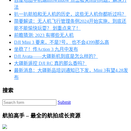
百度地图手机端infowindow 点击被关闭的问题，解决方
法
扒一扒航拍和无人机的历史，这些无人机你都听过吗？
简要解读：无人机飞行管理条例2024开始实施，到底还
能不能愉快玩耍？ 划重点来了！
前瞻猜测: 2023 有哪些无人机
DJI Mini 3 要来，不是7号， 也不会4399那么高
坐稳了！传Action 3 九月中发布
DJI Avata——大疆新机到底是怎么样的？
大疆新遥控 DJI RC 真的那么香吗？
最新消息：大疆新品培训通知已下发，Mini 3有望4.28发
布
搜索
Submit
航拍高手 – 最全的航拍成长资源