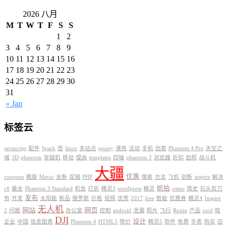
2026 八月
M
T
W
T
F
S
S
1
2
3
4
5
6
7
8
9
10
11
12
13
14
15
16
17
18
19
20
21
22
23
24
25
26
27
28
29
30
31
« Jan
标签云
javascript
配件
Spark
悟
linux
多站点
jquery
漂亮
活动
手机
创意
Phantom 4 Pro
天空之
城
3D
phantom
穿越机
移动
理由
templates
四轴
phantom 3
浏览器
折扣
拍照
战斗机
大疆
优惠
coupons
模版
Mavic
全新
促销
PHP
搜索
方法
飞机
创新
inspire
解决
航拍
c#
最全
Phantom 3 Standard
机会
打折
精灵3
wordpress
精灵
osmo
简史
石头剪刀
发布
布
开发
太阳能
新品
俄罗斯
价格
视频
优秀
2017
free
智能
优惠券
精灵4
Inspire
无人机
网站
网页
2
问题
办公室
控制
android
泄漏
照片
飞行
Ronin
产品
cool
晓
DJI
设计
企业
中国
信息图表
Phantom 4
HTML5
降价
精灵5
软件
免费
手表
购买
应