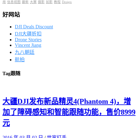
用
信息视图
最新
大赛
摄影
如影
教程
Design
好网站
DJI Deals Discount
DJI大疆折扣
Drone Stories
Vincent Jiang
九八朝廷
航拍
Tag
跟随
大疆DJI发布新品精灵4(Phantom 4)，增
加了障碍感知和智能跟随功能，售价8999
元
2016 年 03 月 02 日
/
世家打手