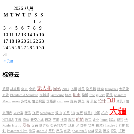
2026 八月
M
T
W
T
F
S
S
1
2
3
4
5
6
7
8
9
10
11
12
13
14
15
16
17
18
19
20
21
22
23
24
25
26
27
28
29
30
31
« Jan
标签云
无人机
网站
问题
战斗机
创意
全新
2017
飞机
精灵
浏览器
移动
templates
太阳能
优惠
方法
Phantom 3 Standard
穿越机
javascript
价格
模版
free
jquery
配件
phantom
DJI
设计
Mavic
osmo
多站点
信息视图
优惠券
coupons
购买
摄影
晓
最全
精灵3
信
大疆
息图表
办公室
新品
飞行
wordpress
理由
拍照
3D
大赛
精灵4
中国
机会
航拍
HTML5
手表
降价
天空之城
最新
应用
搜索
教程
漂亮
企业
linux
解决
视频
悟
发布
Ronin
inspire
促销
俄罗斯
石头剪刀布
泄漏
c#
优秀
软件
精灵5
Inspire 2
PHP
如
影
Phantom 4 Pro
免费
android
照片
产品
创新
phantom 3
cool
活动
折扣
控制
打折