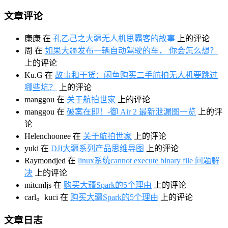
文章评论
康康
在
孔乙己之大疆无人机思霸客的故事
上的评论
周
在
如果大疆发布一辆自动驾驶的车， 你会怎么想？
上的评论
Ku.G
在
故事和干货：闲鱼购买二手航拍无人机要跳过
哪些坑？
上的评论
manggou
在
关于航拍世家
上的评论
manggou
在
破案在即！-御 Air 2 最新泄漏图一览
上的评
论
Helenchoonee
在
关于航拍世家
上的评论
yuki
在
DJI大疆系列产品思维导图
上的评论
Raymondjed
在
linux系统cannot execute binary file 问题解
决
上的评论
mitcmljs
在
购买大疆Spark的5个理由
上的评论
carl。kuci
在
购买大疆Spark的5个理由
上的评论
文章日志