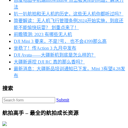
百度地图手机端infowindow 点击被关闭的问题，解决方
法
扒一扒航拍和无人机的历史，这些无人机你都听过吗？
简要解读：无人机飞行管理条例2024开始实施，到底还
能不能愉快玩耍？ 划重点来了！
前瞻猜测: 2023 有哪些无人机
DJI Mini 3 要来，不是7号， 也不会4399那么高
坐稳了！传Action 3 九月中发布
DJI Avata——大疆新机到底是怎么样的？
大疆新遥控 DJI RC 真的那么香吗？
最新消息：大疆新品培训通知已下发，Mini 3有望4.28发
布
搜索
Submit
航拍高手 – 最全的航拍成长资源