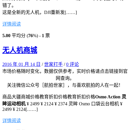
错了。
这是全新的无人机，DJI重新发[……]
详情阅读
5.00
平均分 (
76
%) -
1
票
无人机商城
2016 年 01 月 14 日
/
世家打手
/
0 评论
市场价格随时变化，数据仅供参考，实时价格请点击链接到官
网查询。
关注微信公众号［航拍世家］，与喜欢航拍的人在一起！
商品大疆商城价格教育折扣价格教育折扣价格
Osmo Action 灵
眸运动相机
¥ 2499 ¥ 2124 ¥ 2374 灵眸 Osmo 口袋云台相机 ¥
2499 ¥ 2124[……]
详情阅读