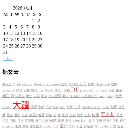
2026 八月
M
T
W
T
F
S
S
1
2
3
4
5
6
7
8
9
10
11
12
13
14
15
16
17
18
19
20
21
22
23
24
25
26
27
28
29
30
31
« Jan
标签云
发布
办公室
Spark
android
phantom
wordpress
控制
太阳能
模版
Phantom 4
理由
DJI
javascript
降价
创意
促销
free
Mavic
精灵3
大赛
phantom 3
Inspire 2
最新
搜索
网页
悟
优惠券
企业
中国
折扣
信息视图
最全
HTML5
石头剪刀布
cool
jquery
免费
大疆
Design
视频
全新
机会
templates
创新
飞行
Phantom 4 Pro
osmo
拍照
浏览
无人机
优惠
器
购买
摄影
方法
精灵4
教程
价格
c#
晓
优秀
四轴
简史
如影
照片
网站
活动
问题
打折
俄罗斯
天空之城
精灵
配件
linux
软件
解决
手表
精灵5
飞机
应用
设计
coupons
泄漏
漂亮
信息图表
Ronin
PHP
2017
新品
多站点
3D
inspire
开发
智能