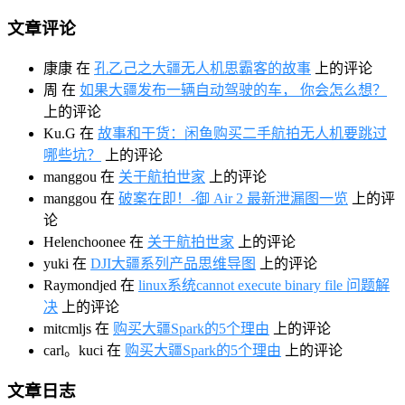
文章评论
康康
在
孔乙己之大疆无人机思霸客的故事
上的评论
周
在
如果大疆发布一辆自动驾驶的车， 你会怎么想？
上的评论
Ku.G
在
故事和干货：闲鱼购买二手航拍无人机要跳过
哪些坑？
上的评论
manggou
在
关于航拍世家
上的评论
manggou
在
破案在即！-御 Air 2 最新泄漏图一览
上的评
论
Helenchoonee
在
关于航拍世家
上的评论
yuki
在
DJI大疆系列产品思维导图
上的评论
Raymondjed
在
linux系统cannot execute binary file 问题解
决
上的评论
mitcmljs
在
购买大疆Spark的5个理由
上的评论
carl。kuci
在
购买大疆Spark的5个理由
上的评论
文章日志