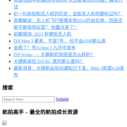
百度地图手机端infowindow 点击被关闭的问题，解决方
法
扒一扒航拍和无人机的历史，这些无人机你都听过吗？
简要解读：无人机飞行管理条例2024开始实施，到底还
能不能愉快玩耍？ 划重点来了！
前瞻猜测: 2023 有哪些无人机
DJI Mini 3 要来，不是7号， 也不会4399那么高
坐稳了！传Action 3 九月中发布
DJI Avata——大疆新机到底是怎么样的？
大疆新遥控 DJI RC 真的那么香吗？
最新消息：大疆新品培训通知已下发，Mini 3有望4.28发
布
搜索
Submit
航拍高手 – 最全的航拍成长资源