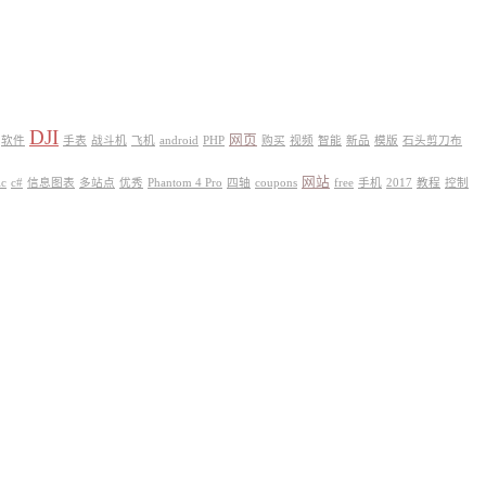
DJI
网页
软件
手表
战斗机
飞机
android
PHP
购买
视频
智能
新品
模版
石头剪刀布
网站
ic
c#
信息图表
多站点
优秀
Phantom 4 Pro
四轴
coupons
free
手机
2017
教程
控制