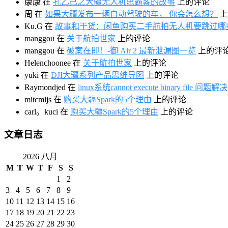
康康
在
孔乙己之大疆无人机思霸客的故事
上的评论
周
在
如果大疆发布一辆自动驾驶的车， 你会怎么想？
上
Ku.G
在
故事和干货：闲鱼购买二手航拍无人机要跳过哪
manggou
在
关于航拍世家
上的评论
manggou
在
破案在即！-御 Air 2 最新泄漏图一览
上的评
Helenchoonee
在
关于航拍世家
上的评论
yuki
在
DJI大疆系列产品思维导图
上的评论
Raymondjed
在
linux系统cannot execute binary file 问题解决
mitcmljs
在
购买大疆Spark的5个理由
上的评论
carl。kuci
在
购买大疆Spark的5个理由
上的评论
文章日志
2026 八月
M
T
W
T
F
S
S
1
2
3
4
5
6
7
8
9
10
11
12
13
14
15
16
17
18
19
20
21
22
23
24
25
26
27
28
29
30