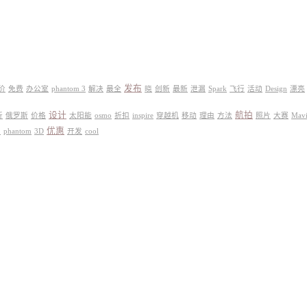
发布
价
免费
办公室
phantom 3
解决
最全
晓
创新
最新
泄漏
Spark
飞行
活动
Design
漂亮
设计
航拍
折
俄罗斯
价格
太阳能
osmo
折扣
inspire
穿越机
移动
理由
方法
照片
大赛
Mav
优惠
史
phantom
3D
开发
cool