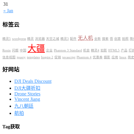
31
« Jan
标签云
无人机
精灵5
wordpress
精灵
浏览器
天空之城
精灵3
配件
全新
搜索
悟
创意
拍照
降
大疆
Ronin
问题
中国
企业
Phantom 3 Standard
机会
精灵4
如影
HTML5
产品
打
信息视图
jquery
templates
Inspire 2
促销
javascript
Phantom 4
优惠券
摄影
应用
linux
简
好网站
DJI Deals Discount
DJI大疆折扣
Drone Stories
Vincent Jiang
九八朝廷
航拍
Tag
获取