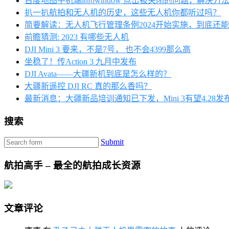
百度地图手机端infowindow 点击被关闭的问题，解决方
扒一扒航拍和无人机的历史，这些无人机你都听过吗？
简要解读：无人机飞行管理条例2024开始实施，到底还
前瞻猜测: 2023 有哪些无人机
DJI Mini 3 要来，不是7号， 也不会4399那么高
坐稳了！传Action 3 九月中发布
DJI Avata——大疆新机到底是怎么样的？
大疆新遥控 DJI RC 真的那么香吗？
最新消息：大疆新品培训通知已下发，Mini 3有望4.28发
搜索
Submit
航拍高手 – 最全的航拍成长资源
文章评论