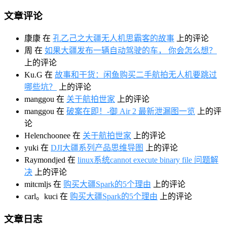
文章评论
康康
在
孔乙己之大疆无人机思霸客的故事
上的评论
周
在
如果大疆发布一辆自动驾驶的车， 你会怎么想？
上的评论
Ku.G
在
故事和干货：闲鱼购买二手航拍无人机要跳过
哪些坑？
上的评论
manggou
在
关于航拍世家
上的评论
manggou
在
破案在即！-御 Air 2 最新泄漏图一览
上的评
论
Helenchoonee
在
关于航拍世家
上的评论
yuki
在
DJI大疆系列产品思维导图
上的评论
Raymondjed
在
linux系统cannot execute binary file 问题解
决
上的评论
mitcmljs
在
购买大疆Spark的5个理由
上的评论
carl。kuci
在
购买大疆Spark的5个理由
上的评论
文章日志