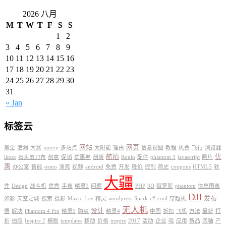
2026 八月
M
T
W
T
F
S
S
1
2
3
4
5
6
7
8
9
10
11
12
13
14
15
16
17
18
19
20
21
22
23
24
25
26
27
28
29
30
31
« Jan
标签云
网站
网页
最全
泄漏
大赛
jquery
多站点
太阳能
理由
信息视图
教程
机会
飞行
浏览器
航拍
优
linux
石头剪刀布
创意
促销
优惠券
创新
Ronin
配件
phantom 3
javascript
照片
惠
办公室
智能
osmo
漂亮
视频
android
免费
开发
降价
控制
简史
coupons
HTML5
软
大疆
件
Design
战斗机
优秀
手表
精灵3
问题
PHP
3D
俄罗斯
phantom
信息图表
DJI
发布
如影
天空之城
搜索
摄影
Mavic
free
精灵
wordpress
Spark
c#
cool
穿越机
无人机
设计
悟
解决
Phantom 4 Pro
精灵5
购买
精灵4
中国
折扣
飞机
方法
最新
打
折
拍照
Inspire 2
模版
templates
移动
价格
inspire
2017
活动
企业
晓
应用
新品
四轴
产