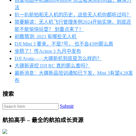
百度地图手机端infowindow 点击被关闭的问题，解决方
法
扒一扒航拍和无人机的历史，这些无人机你都听过吗？
简要解读：无人机飞行管理条例2024开始实施，到底还
能不能愉快玩耍？ 划重点来了！
前瞻猜测: 2023 有哪些无人机
DJI Mini 3 要来，不是7号， 也不会4399那么高
坐稳了！传Action 3 九月中发布
DJI Avata——大疆新机到底是怎么样的？
大疆新遥控 DJI RC 真的那么香吗？
最新消息：大疆新品培训通知已下发，Mini 3有望4.28发
布
搜索
Submit
航拍高手 – 最全的航拍成长资源