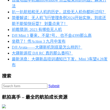
百度地图手机端infowindow 点击被关闭的问题，解决方
法
扒一扒航拍和无人机的历史，这些无人机你都听过吗？
简要解读：无人机飞行管理条例2024开始实施，到底还
能不能愉快玩耍？ 划重点来了！
前瞻猜测: 2023 有哪些无人机
DJI Mini 3 要来，不是7号， 也不会4399那么高
坐稳了！传Action 3 九月中发布
DJI Avata——大疆新机到底是怎么样的？
大疆新遥控 DJI RC 真的那么香吗？
最新消息：大疆新品培训通知已下发，Mini 3有望4.28发
布
搜索
Submit
航拍高手 – 最全的航拍成长资源