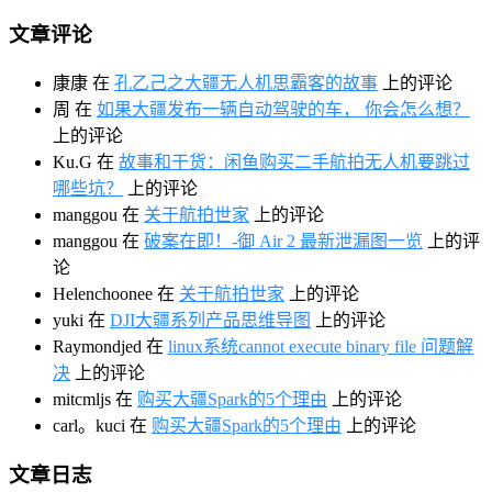
文章评论
康康
在
孔乙己之大疆无人机思霸客的故事
上的评论
周
在
如果大疆发布一辆自动驾驶的车， 你会怎么想？
上的评论
Ku.G
在
故事和干货：闲鱼购买二手航拍无人机要跳过
哪些坑？
上的评论
manggou
在
关于航拍世家
上的评论
manggou
在
破案在即！-御 Air 2 最新泄漏图一览
上的评
论
Helenchoonee
在
关于航拍世家
上的评论
yuki
在
DJI大疆系列产品思维导图
上的评论
Raymondjed
在
linux系统cannot execute binary file 问题解
决
上的评论
mitcmljs
在
购买大疆Spark的5个理由
上的评论
carl。kuci
在
购买大疆Spark的5个理由
上的评论
文章日志