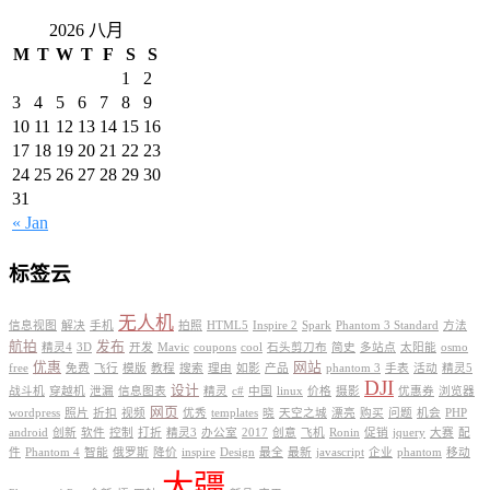
2026 八月
M
T
W
T
F
S
S
1
2
3
4
5
6
7
8
9
10
11
12
13
14
15
16
17
18
19
20
21
22
23
24
25
26
27
28
29
30
31
« Jan
标签云
无人机
信息视图
解决
手机
拍照
HTML5
Inspire 2
Spark
Phantom 3 Standard
方法
航拍
发布
精灵4
3D
开发
Mavic
coupons
cool
石头剪刀布
简史
多站点
太阳能
osmo
优惠
网站
free
免费
飞行
模版
教程
搜索
理由
如影
产品
phantom 3
手表
活动
精灵5
DJI
设计
战斗机
穿越机
泄漏
信息图表
精灵
c#
中国
linux
价格
摄影
优惠券
浏览器
网页
wordpress
照片
折扣
视频
优秀
templates
晓
天空之城
漂亮
购买
问题
机会
PHP
android
创新
软件
控制
打折
精灵3
办公室
2017
创意
飞机
Ronin
促销
jquery
大赛
配
件
Phantom 4
智能
俄罗斯
降价
inspire
Design
最全
最新
javascript
企业
phantom
移动
大疆