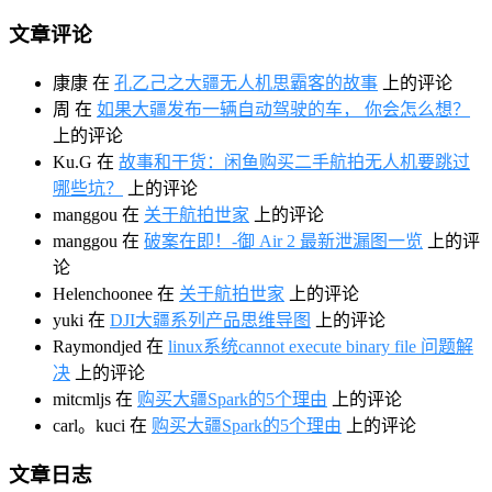
文章评论
康康
在
孔乙己之大疆无人机思霸客的故事
上的评论
周
在
如果大疆发布一辆自动驾驶的车， 你会怎么想？
上的评论
Ku.G
在
故事和干货：闲鱼购买二手航拍无人机要跳过
哪些坑？
上的评论
manggou
在
关于航拍世家
上的评论
manggou
在
破案在即！-御 Air 2 最新泄漏图一览
上的评
论
Helenchoonee
在
关于航拍世家
上的评论
yuki
在
DJI大疆系列产品思维导图
上的评论
Raymondjed
在
linux系统cannot execute binary file 问题解
决
上的评论
mitcmljs
在
购买大疆Spark的5个理由
上的评论
carl。kuci
在
购买大疆Spark的5个理由
上的评论
文章日志