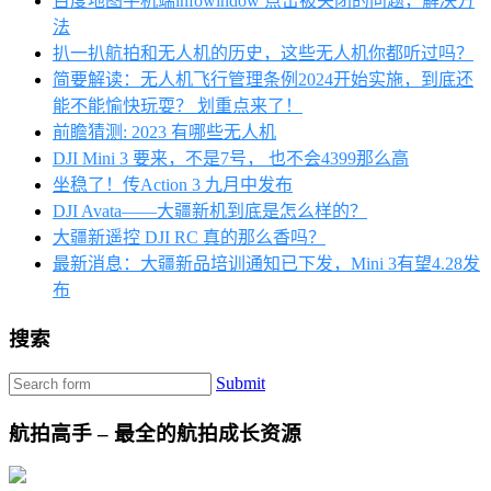
百度地图手机端infowindow 点击被关闭的问题，解决方
法
扒一扒航拍和无人机的历史，这些无人机你都听过吗？
简要解读：无人机飞行管理条例2024开始实施，到底还
能不能愉快玩耍？ 划重点来了！
前瞻猜测: 2023 有哪些无人机
DJI Mini 3 要来，不是7号， 也不会4399那么高
坐稳了！传Action 3 九月中发布
DJI Avata——大疆新机到底是怎么样的？
大疆新遥控 DJI RC 真的那么香吗？
最新消息：大疆新品培训通知已下发，Mini 3有望4.28发
布
搜索
Submit
航拍高手 – 最全的航拍成长资源