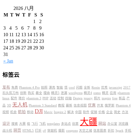
2026 八月
M
T
W
T
F
S
S
1
2
3
4
5
6
7
8
9
10
11
12
13
14
15
16
17
18
19
20
21
22
23
24
25
26
27
28
29
30
31
« Jan
标签云
发布
免费
Phantom 4 Pro
拍照
漂亮
智能
悟
cool
问题
全新
Ronin
优秀
javascript
2017
石头剪刀布
创新
购买
最全
理由
精灵5
泄漏
wordpress
精灵4
osmo
精灵
应用
phantom
linux
配件
降价
phantom 3
PHP
活动
控制
四轴
Design
jquery
照片
inspire
free
新品
产
无人机
优惠
品
3D
Phantom 3 Standard
教程
最新
信息视图
开发
俄罗斯
Phantom 4
DJI
航拍
视频
机会
移动
Mavic
Inspire 2
解决
中国
软件
促销
价格
企业
简史
方法
大疆
设计
网站
搜索
大赛
晓
飞行
飞机
templates
多站点
创意
办公室
浏览器
网页
战斗机
HTML5
打折
c#
穿越机
摄影
coupons
天空之城
信息图表
折扣
Spark
手机