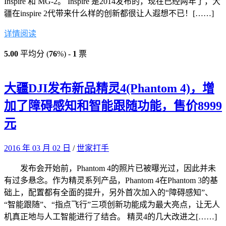
Inspire 和 MG-2。 Inspire 是2014发布的，现在已经两年了，大
疆在inspire 2代带来什么样的创新都很让人遐想不已！[……]
详情阅读
5.00
平均分 (
76
%) -
1
票
大疆DJI发布新品精灵4(Phantom 4)，增
加了障碍感知和智能跟随功能，售价8999
元
2016 年 03 月 02 日
/
世家打手
发布会开始前，Phantom 4的照片已被曝光过，因此并未
有过多悬念。作为精灵系列产品，Phantom 4在Phantom 3的基
础上，配置都有全面的提升，另外首次加入的“障碍感知”、
“智能跟随”、“指点飞行”三项创新功能成为最大亮点，让无人
机真正地与人工智能进行了结合。 精灵4的几大改进之[……]