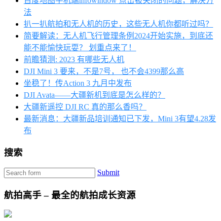
百度地图手机端infowindow 点击被关闭的问题，解决方
法
扒一扒航拍和无人机的历史，这些无人机你都听过吗？
简要解读：无人机飞行管理条例2024开始实施，到底还
能不能愉快玩耍？ 划重点来了！
前瞻猜测: 2023 有哪些无人机
DJI Mini 3 要来，不是7号， 也不会4399那么高
坐稳了！传Action 3 九月中发布
DJI Avata——大疆新机到底是怎么样的？
大疆新遥控 DJI RC 真的那么香吗？
最新消息：大疆新品培训通知已下发，Mini 3有望4.28发
布
搜索
Submit
航拍高手 – 最全的航拍成长资源