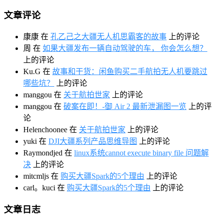
文章评论
康康
在
孔乙己之大疆无人机思霸客的故事
上的评论
周
在
如果大疆发布一辆自动驾驶的车， 你会怎么想？
上的评论
Ku.G
在
故事和干货：闲鱼购买二手航拍无人机要跳过
哪些坑？
上的评论
manggou
在
关于航拍世家
上的评论
manggou
在
破案在即！-御 Air 2 最新泄漏图一览
上的评
论
Helenchoonee
在
关于航拍世家
上的评论
yuki
在
DJI大疆系列产品思维导图
上的评论
Raymondjed
在
linux系统cannot execute binary file 问题解
决
上的评论
mitcmljs
在
购买大疆Spark的5个理由
上的评论
carl。kuci
在
购买大疆Spark的5个理由
上的评论
文章日志