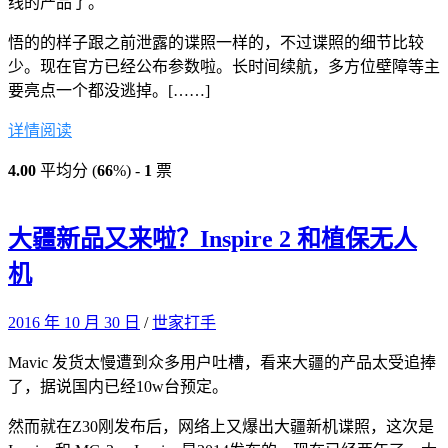
线的产品了。
悟的的样子跟之前泄露的谍照一样的，不过谍照的细节比较
少。现在官方已经公布参数啦。长时间续航，多方位壁障等主
要亮点一个都没逃掉。[……]
详情阅读
4.00
平均分 (
66
%) -
1
票
大疆新品又来啦？Inspire 2 和植保无人
机
2016 年 10 月 30 日
/
世家打手
Mavic 发货太慢遭到众多用户吐槽，看来大疆的产品太受追捧
了，据说国内已经10w台预定。
然而就在Z30刚发布后，网络上又爆出大疆新机谍照，这次是