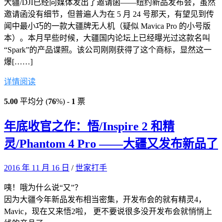
大疆/DJI已经向媒体发出了邀请函——纽约新品发布会，虽然
邀请函没有细节，但普遍人为在 5 月 24 号那天，有望见到传
闻中最小巧的一款大疆牌无人机（疑似 Mavica Pro 的小号版
本）。本月早些时候，大疆国内论坛上已经曝光过这款名叫
“Spark”的产品谍照。该公司刚刚获得了这个商标，显然这一
爆[……]
详情阅读
5.00
平均分 (
76
%) -
1
票
年底收官之作：悟/Inspire 2 和精
灵/Phantom 4 Pro ——大疆又发布新品了
2016 年 11 月 16 日
/
世家打手
咦！哦为什么说“又”？
因为大疆今年新品发布相当密集，开发布会的就有精灵4，
Mavic，现在又来悟2啦， 更不要说很多没开发布会就悄悄上