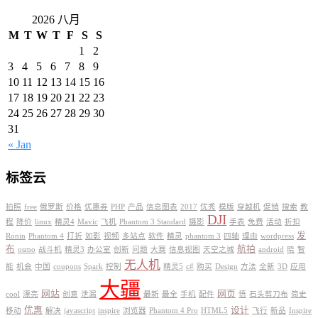
2026 八月
M
T
W
T
F
S
S
1
2
3
4
5
6
7
8
9
10
11
12
13
14
15
16
17
18
19
20
21
22
23
24
25
26
27
28
29
30
31
« Jan
标签云
拍照
free
俄罗斯
价格
优惠券
PHP
产品
信息图表
2017
优秀
模版
穿越机
促销
搜索
教
DJI
程
降价
linux
精灵4
Mavic
飞机
Phantom 3 Standard
摄影
手表
免费
活动
折扣
发
Ronin
Phantom 4
打折
如影
视频
多站点
软件
精灵
phantom 3
四轴
理由
wordpress
布
航拍
osmo
战斗机
精灵3
办公室
创新
问题
大赛
信息视图
天空之城
android
晓
智
无人机
能
机会
中国
coupons
Spark
控制
精灵5
c#
购买
Design
方法
全新
3D
应用
大疆
网站
网页
cool
漂亮
创意
泄漏
最新
最全
手机
配件
悟
石头剪刀布
简史
优惠
设计
移动
解决
javascript
inspire
浏览器
Phantom 4 Pro
HTML5
飞行
新品
Inspire