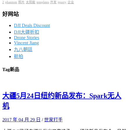
2
phantom
照片
太阳能
templates
开发
jquery
企业
好网站
DJI Deals Discount
DJI大疆折扣
Drone Stories
Vincent Jiang
九八朝廷
航拍
Tag
新品
大疆5月24日纽约新品发布：Spark无人
机
2017 年 04 月 29 日
/
世家打手