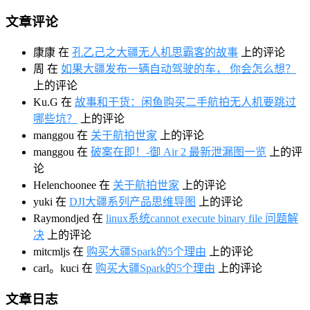
文章评论
康康
在
孔乙己之大疆无人机思霸客的故事
上的评论
周
在
如果大疆发布一辆自动驾驶的车， 你会怎么想？
上的评论
Ku.G
在
故事和干货：闲鱼购买二手航拍无人机要跳过
哪些坑？
上的评论
manggou
在
关于航拍世家
上的评论
manggou
在
破案在即！-御 Air 2 最新泄漏图一览
上的评
论
Helenchoonee
在
关于航拍世家
上的评论
yuki
在
DJI大疆系列产品思维导图
上的评论
Raymondjed
在
linux系统cannot execute binary file 问题解
决
上的评论
mitcmljs
在
购买大疆Spark的5个理由
上的评论
carl。kuci
在
购买大疆Spark的5个理由
上的评论
文章日志