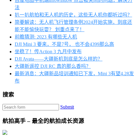
百度地图手机端infowindow 点击被关闭的问题，解决方
法
扒一扒航拍和无人机的历史，这些无人机你都听过吗？
简要解读：无人机飞行管理条例2024开始实施，到底还
能不能愉快玩耍？ 划重点来了！
前瞻猜测: 2023 有哪些无人机
DJI Mini 3 要来，不是7号， 也不会4399那么高
坐稳了！传Action 3 九月中发布
DJI Avata——大疆新机到底是怎么样的？
大疆新遥控 DJI RC 真的那么香吗？
最新消息：大疆新品培训通知已下发，Mini 3有望4.28发
布
搜索
Submit
航拍高手 – 最全的航拍成长资源