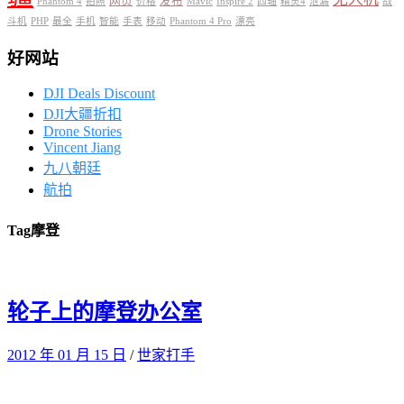
网页
发布
Phantom 4
拍照
价格
Mavic
Inspire 2
四轴
精灵4
泄漏
战
斗机
PHP
最全
手机
智能
手表
移动
Phantom 4 Pro
漂亮
好网站
DJI Deals Discount
DJI大疆折扣
Drone Stories
Vincent Jiang
九八朝廷
航拍
Tag
摩登
轮子上的摩登办公室
2012 年 01 月 15 日
/
世家打手