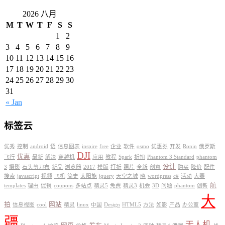
2026 八月
M
T
W
T
F
S
S
1
2
3
4
5
6
7
8
9
10
11
12
13
14
15
16
17
18
19
20
21
22
23
24
25
26
27
28
29
30
31
« Jan
标签云
优秀
控制
android
悟
信息图表
inspire
free
企业
软件
osmo
优惠券
开发
Ronin
俄罗斯
DJI
优惠
飞行
最新
解决
穿越机
应用
教程
Spark
折扣
Phantom 3 Standard
phantom
设计
3
摄影
石头剪刀布
新品
浏览器
2017
模版
打折
照片
全新
创意
购买
降价
配件
搜索
javascript
视频
飞机
简史
太阳能
jquery
天空之城
晓
wordpress
c#
活动
大赛
航
templates
理由
促销
coupons
多站点
精灵5
免费
精灵3
机会
3D
问题
phantom
创新
大
拍
网站
信息视图
cool
精灵
linux
中国
Design
HTML5
方法
如影
产品
办公室
疆
无人机