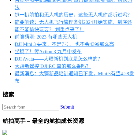
百度地图手机端infowindow 点击被关闭的问题，解决方
法
扒一扒航拍和无人机的历史，这些无人机你都听过吗？
简要解读：无人机飞行管理条例2024开始实施，到底还
能不能愉快玩耍？ 划重点来了！
前瞻猜测: 2023 有哪些无人机
DJI Mini 3 要来，不是7号， 也不会4399那么高
坐稳了！传Action 3 九月中发布
DJI Avata——大疆新机到底是怎么样的？
大疆新遥控 DJI RC 真的那么香吗？
最新消息：大疆新品培训通知已下发，Mini 3有望4.28发
布
搜索
Submit
航拍高手 – 最全的航拍成长资源