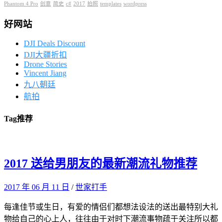
Phantom 4 Pro
创意
简史
c#
2017
拍照
templates
wordpress
好网站
DJI Deals Discount
DJI大疆折扣
Drone Stories
Vincent Jiang
九八朝廷
航拍
Tag
推荐
2017 送给男朋友的最新潮流礼物推荐
2017 年 06 月 11 日
/
世家打手
每逢佳节或生日，有爱的情侣们都想法设法的送出最特别大礼
物给自己的心上人，往往由于对时下潮流事物疏于关注所以都