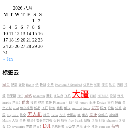
2026 八月
M
T
W
T
F
S
S
1
2
3
4
5
6
7
8
9
10
11
12
13
14
15
16
17
18
19
20
21
22
23
24
25
26
27
28
29
30
31
« Jan
标签云
网页
泄漏
智能
Ronin
悟
最新
免费
Phantom 3 Standard
优惠券
如影
漂亮
购买
问题
视
大疆
网站
频
俄罗斯
PHP
phantom
摄影
多站点
飞机
四轴
HTML5
控制
开发
优惠
inspire
精灵3
搜索
移动
软件
Phantom 4
战斗机
jquery
配件
Design
折扣
理由
天
发布
空之城
cool
信息视图
新品
飞行
降价
手机
解决
android
linux
照片
价格
优秀
中
无人机
设计
国
Inspire 2
最全
精灵
osmo
方法
太阳能
晓
手表
穿越机
浏览器
Mavic
大赛
全新
精灵4
石头剪刀布
促销
教程
free
Spark
创新
活动
打折
phantom 3
机
DJI
航拍
会
3D
javascript
应用
精灵5
信息图表
办公室
产品
企业
模版
coupons