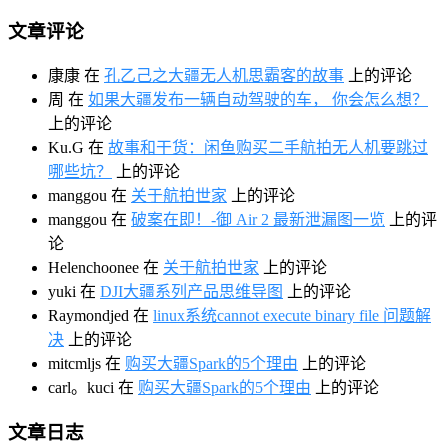
文章评论
康康
在
孔乙己之大疆无人机思霸客的故事
上的评论
周
在
如果大疆发布一辆自动驾驶的车， 你会怎么想？
上的评论
Ku.G
在
故事和干货：闲鱼购买二手航拍无人机要跳过
哪些坑？
上的评论
manggou
在
关于航拍世家
上的评论
manggou
在
破案在即！-御 Air 2 最新泄漏图一览
上的评
论
Helenchoonee
在
关于航拍世家
上的评论
yuki
在
DJI大疆系列产品思维导图
上的评论
Raymondjed
在
linux系统cannot execute binary file 问题解
决
上的评论
mitcmljs
在
购买大疆Spark的5个理由
上的评论
carl。kuci
在
购买大疆Spark的5个理由
上的评论
文章日志