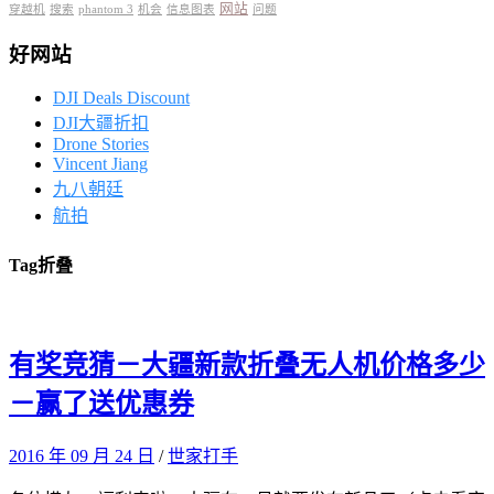
网站
穿越机
搜索
phantom 3
机会
信息图表
问题
好网站
DJI Deals Discount
DJI大疆折扣
Drone Stories
Vincent Jiang
九八朝廷
航拍
Tag
折叠
有奖竞猜－大疆新款折叠无人机价格多少
－赢了送优惠券
2016 年 09 月 24 日
/
世家打手