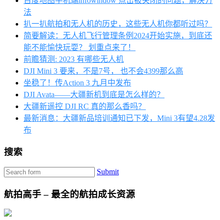
百度地图手机端infowindow 点击被关闭的问题，解决方
法
扒一扒航拍和无人机的历史，这些无人机你都听过吗？
简要解读：无人机飞行管理条例2024开始实施，到底还
能不能愉快玩耍？ 划重点来了！
前瞻猜测: 2023 有哪些无人机
DJI Mini 3 要来，不是7号， 也不会4399那么高
坐稳了！传Action 3 九月中发布
DJI Avata——大疆新机到底是怎么样的？
大疆新遥控 DJI RC 真的那么香吗？
最新消息：大疆新品培训通知已下发，Mini 3有望4.28发
布
搜索
Submit
航拍高手 – 最全的航拍成长资源