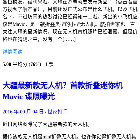
各位模友，福利来啦。大疆在27号就要发布新品了（点击看官
方视频了解产品），目前还没正式公布是什么飞机，以及飞机
名字。不过坊间的热烈讨论已经得知一二啦，新出的小飞机应
该是Mavic，是一款折叠类型的小型无人机。航拍世家也一直
关注大疆的最新情况，现在无人机真机照片已经泄露，但是价
格也在猜测之中，没有一个[……]
详情阅读
5.00
平均分 (
76
%) -
1
票
大疆最新款无人机？首款折叠迷你机
Mavic 谍照曝光
2016 年 09 月 04 日
/
世家打手
近日网络图曝光了大疆最新款的无人机。
据传该款无人机是mini折叠无人机。也许你觉得折叠无人机其