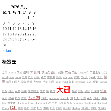
2026 八月
M
T
W
T
F
S
S
1
2
3
4
5
6
7
8
9
10
11
12
13
14
15
16
17
18
19
20
21
22
23
24
25
26
27
28
29
30
31
« Jan
标签云
航拍
设计
发布
方法
jquery
飞机
控制
3D
多站点
配件
飞行
Inspire 2
天空之城
大赛
网
wordpress
osmo
创意
PHP
最全
软件
优惠券
新品
templates
模版
Mavic
Spark
2017
页
精灵4
解决
理由
泄漏
办公室
活动
拍照
linux
移动
如影
javascript
cool
促销
inspire
大疆
优惠
价格
照片
手表
应用
信息视图
优秀
晓
精灵
视频
教程
最新
战斗机
无人机
全新
购买
智能
降价
精灵3
phantom
android
悟
打折
免费
手机
精灵5
漂亮
free
俄罗斯
Phantom 4 Pro
Phantom 4
c#
产品
石头剪刀布
coupons
Phantom 3 Standard
DJI
Ronin
中国
简史
开发
折扣
摄影
企业
四轴
太阳能
Design
HTML5
创新
浏览器