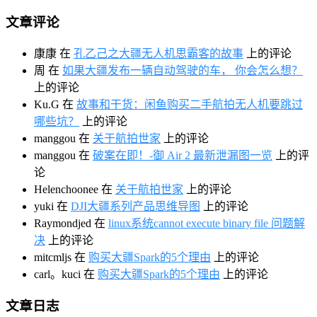
文章评论
康康
在
孔乙己之大疆无人机思霸客的故事
上的评论
周
在
如果大疆发布一辆自动驾驶的车， 你会怎么想？
上的评论
Ku.G
在
故事和干货：闲鱼购买二手航拍无人机要跳过
哪些坑？
上的评论
manggou
在
关于航拍世家
上的评论
manggou
在
破案在即！-御 Air 2 最新泄漏图一览
上的评
论
Helenchoonee
在
关于航拍世家
上的评论
yuki
在
DJI大疆系列产品思维导图
上的评论
Raymondjed
在
linux系统cannot execute binary file 问题解
决
上的评论
mitcmljs
在
购买大疆Spark的5个理由
上的评论
carl。kuci
在
购买大疆Spark的5个理由
上的评论
文章日志