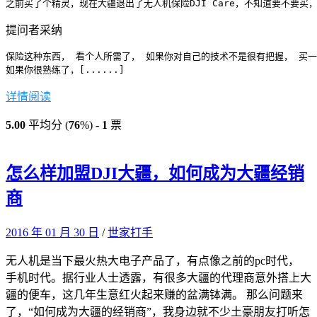
之前买了个精灵，现在大疆退出了无人机保险DJI Care，不知道要不要
提问者采纳
保险这种东西， 看个人所需了， 如果你对自己的技术不是很有把握， 买一
如果你很熟练了，[......]
详情阅读
5.00
平均分 (
76
%) -
1
票
怎么样加盟DJI大疆，如何成为大疆经销
商
2016 年 01 月 30 日
/
世家打手
无人机是当下最火热大电子产品了，有点像之前的pc时代，
手机时代。据行业人士透露，有很多大疆的代理商意外搭上大
疆的便车，这几年生意红火起来赚的盆满钵满。 那么问题来
了，“如何成为大疆的经销商”，我身边就不少土豪朋友打听怎