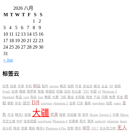
2026 八月
M
T
W
T
F
S
S
1
2
3
4
5
6
7
8
9
10
11
12
13
14
15
16
17
18
19
20
21
22
23
24
25
26
27
28
29
30
31
« Jan
标签云
网站
优秀
创意
手表
手机
配件
inspire
精灵
拍照
开发
多站点
解决
企业
3D
视频
Spark
应用
模版
俄罗斯
智能
穿越机
四轴
活动
办公室
飞行
中国
c#
Phantom 3
航
Standard
新品
cool
购买
free
教程
大赛
飞机
最全
太阳能
简史
产品
问题
免费
机会
DJI
拍
设计
发
摄影
折扣
coupons
phantom 3
全新
打折
最新
templates
如影
osmo
大疆
布
优惠
方法
精灵5
促销
搜索
浏览器
悟
软件
Ronin
Inspire 2
价格
Mavic
天空之城
PHP
信息视图
wordpress
Phantom 4
优惠券
照片
漂亮
android
phantom
linux
无人
网页
战斗机
移动
泄漏
理由
精灵4
Phantom 4 Pro
控制
降价
2017
石头剪刀布