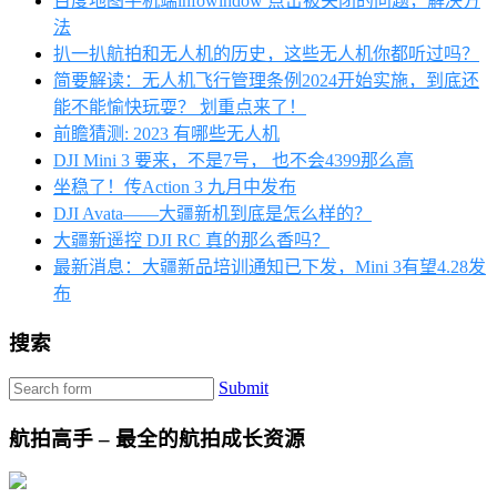
百度地图手机端infowindow 点击被关闭的问题，解决方
法
扒一扒航拍和无人机的历史，这些无人机你都听过吗？
简要解读：无人机飞行管理条例2024开始实施，到底还
能不能愉快玩耍？ 划重点来了！
前瞻猜测: 2023 有哪些无人机
DJI Mini 3 要来，不是7号， 也不会4399那么高
坐稳了！传Action 3 九月中发布
DJI Avata——大疆新机到底是怎么样的？
大疆新遥控 DJI RC 真的那么香吗？
最新消息：大疆新品培训通知已下发，Mini 3有望4.28发
布
搜索
Submit
航拍高手 – 最全的航拍成长资源