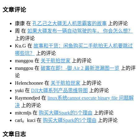
文章评论
康康
在
孔乙己之大疆无人机思霸客的故事
上的评论
周
在
如果大疆发布一辆自动驾驶的车， 你会怎么想？
上的评论
Ku.G
在
故事和干货：闲鱼购买二手航拍无人机要跳过
哪些坑？
上的评论
manggou
在
关于航拍世家
上的评论
manggou
在
破案在即！-御 Air 2 最新泄漏图一览
上的评
论
Helenchoonee
在
关于航拍世家
上的评论
yuki
在
DJI大疆系列产品思维导图
上的评论
Raymondjed
在
linux系统cannot execute binary file 问题解
决
上的评论
mitcmljs
在
购买大疆Spark的5个理由
上的评论
carl。kuci
在
购买大疆Spark的5个理由
上的评论
文章日志