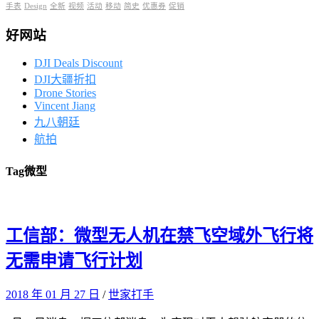
手表
Design
全新
视频
活动
移动
简史
优惠券
促销
好网站
DJI Deals Discount
DJI大疆折扣
Drone Stories
Vincent Jiang
九八朝廷
航拍
Tag
微型
工信部：微型无人机在禁飞空域外飞行将
无需申请飞行计划
2018 年 01 月 27 日
/
世家打手