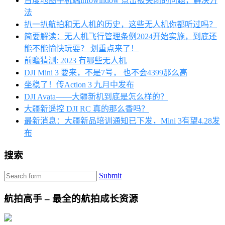
百度地图手机端infowindow 点击被关闭的问题，解决方
法
扒一扒航拍和无人机的历史，这些无人机你都听过吗？
简要解读：无人机飞行管理条例2024开始实施，到底还
能不能愉快玩耍？ 划重点来了！
前瞻猜测: 2023 有哪些无人机
DJI Mini 3 要来，不是7号， 也不会4399那么高
坐稳了！传Action 3 九月中发布
DJI Avata——大疆新机到底是怎么样的？
大疆新遥控 DJI RC 真的那么香吗？
最新消息：大疆新品培训通知已下发，Mini 3有望4.28发
布
搜索
Submit
航拍高手 – 最全的航拍成长资源