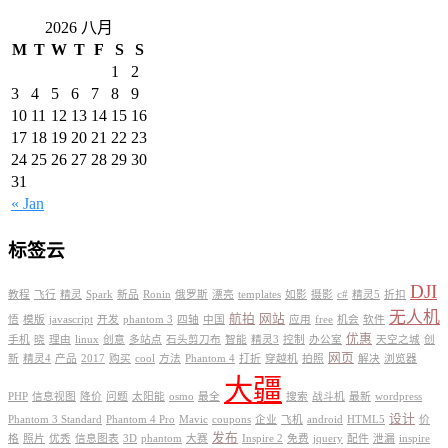
2026 八月
M
T
W
T
F
S
S
1
2
3
4
5
6
7
8
9
10
11
12
13
14
15
16
17
18
19
20
21
22
23
24
25
26
27
28
29
30
31
« Jan
标签云
DJI
教程
飞行
精灵
Spark
新品
Ronin
俄罗斯
漂亮
templates
如影
摄影
c#
精灵5
折扣
无人机
航拍
网站
悟
模版
javascript
开发
phantom 3
四轴
中国
应用
free
机会
软件
优惠
手机
晓
理由
linux
创意
多站点
石头剪刀布
智能
精灵3
控制
办公室
天空之城
创
网页
新
精灵4
产品
2017
购买
cool
方法
Phantom 4
打折
穿越机
拍照
解决
浏览器
大疆
PHP
信息视图
降价
问题
太阳能
osmo
最全
搜索
战斗机
最新
wordpress
设计
Phantom 3 Standard
Phantom 4 Pro
Mavic
coupons
企业
飞机
android
HTML5
价
发布
格
照片
优秀
信息图表
3D
phantom
大赛
Inspire 2
免费
jquery
配件
泄漏
inspire