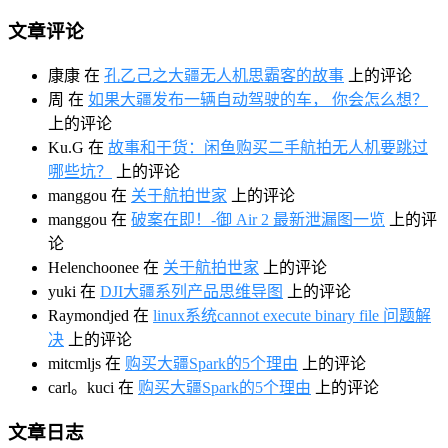
文章评论
康康
在
孔乙己之大疆无人机思霸客的故事
上的评论
周
在
如果大疆发布一辆自动驾驶的车， 你会怎么想？
上的评论
Ku.G
在
故事和干货：闲鱼购买二手航拍无人机要跳过
哪些坑？
上的评论
manggou
在
关于航拍世家
上的评论
manggou
在
破案在即！-御 Air 2 最新泄漏图一览
上的评
论
Helenchoonee
在
关于航拍世家
上的评论
yuki
在
DJI大疆系列产品思维导图
上的评论
Raymondjed
在
linux系统cannot execute binary file 问题解
决
上的评论
mitcmljs
在
购买大疆Spark的5个理由
上的评论
carl。kuci
在
购买大疆Spark的5个理由
上的评论
文章日志