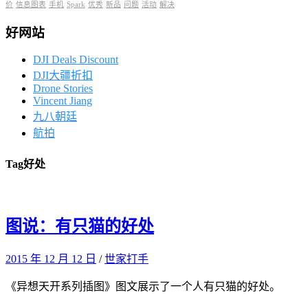
价
信息图表
手机
Spark
优秀
新品
问题
活动
解决
好网站
DJI Deals Discount
DJI大疆折扣
Drone Stories
Vincent Jiang
九八朝廷
航拍
Tag
好处
图说：有只猫的好处
2015 年 12 月 12 日
/
世家打手
《异想天开系列插图》图文展示了一个人有只猫的好处。