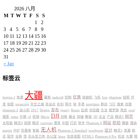
2026 八月
M
T
W
T
F
S
S
1
2
3
4
5
6
7
8
9
10
11
12
13
14
15
16
17
18
19
20
21
22
23
24
25
26
27
28
29
30
31
« Jan
标签云
大疆
优惠
Inspire 2
免费
最新
android
控制
穿越机
飞机
free
phantom
拍照
开
发
如影
javascript
天空之城
多站点
折扣
照片
晓
手表
templates
移动
飞行
搜索
创意
发布
phantom 3
战斗机
2017
Design
jquery
Ronin
应用
浏览器
方法
俄罗斯
简史
cool
DJI
网页
摄影
osmo
价格
c#
促销
Mavic
创新
最全
四轴
教程
3D
企业
产品
精灵5
网站
航拍
太阳能
精灵4
视频
精灵
coupons
漂亮
中国
打折
软件
Phantom 4
模版
理由
无人机
设计
inspire
PHP
优惠券
智能
Phantom 3 Standard
wordpress
精灵3
泄漏
购
买
配件
全新
悟
石头剪刀布
办公室
linux
信息视图
HTML5
Phantom 4 Pro
机会
大赛
降