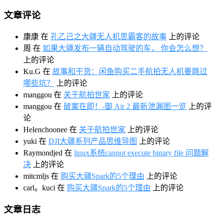
文章评论
康康
在
孔乙己之大疆无人机思霸客的故事
上的评论
周
在
如果大疆发布一辆自动驾驶的车， 你会怎么想？
上的评论
Ku.G
在
故事和干货：闲鱼购买二手航拍无人机要跳过
哪些坑？
上的评论
manggou
在
关于航拍世家
上的评论
manggou
在
破案在即！-御 Air 2 最新泄漏图一览
上的评
论
Helenchoonee
在
关于航拍世家
上的评论
yuki
在
DJI大疆系列产品思维导图
上的评论
Raymondjed
在
linux系统cannot execute binary file 问题解
决
上的评论
mitcmljs
在
购买大疆Spark的5个理由
上的评论
carl。kuci
在
购买大疆Spark的5个理由
上的评论
文章日志