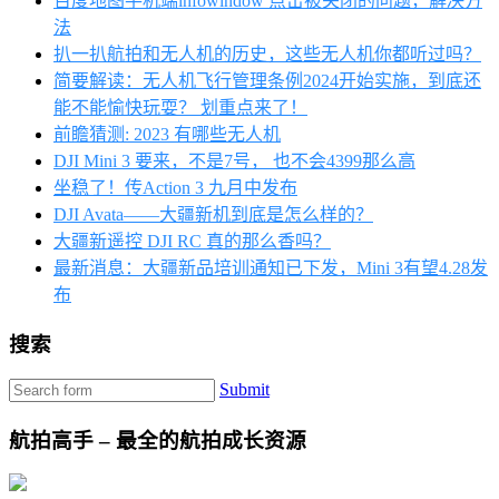
百度地图手机端infowindow 点击被关闭的问题，解决方
法
扒一扒航拍和无人机的历史，这些无人机你都听过吗？
简要解读：无人机飞行管理条例2024开始实施，到底还
能不能愉快玩耍？ 划重点来了！
前瞻猜测: 2023 有哪些无人机
DJI Mini 3 要来，不是7号， 也不会4399那么高
坐稳了！传Action 3 九月中发布
DJI Avata——大疆新机到底是怎么样的？
大疆新遥控 DJI RC 真的那么香吗？
最新消息：大疆新品培训通知已下发，Mini 3有望4.28发
布
搜索
Submit
航拍高手 – 最全的航拍成长资源