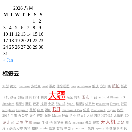
2026 八月
M
T
W
T
F
S
S
1
2
3
4
5
6
7
8
9
10
11
12
13
14
15
16
17
18
19
20
21
22
23
24
25
26
27
28
29
30
31
« Jan
标签云
航拍
如影
简史
phantom
多站点
cool
漂亮
信息视图
free
wordpress
解决
方法
晓
新品
大疆
发布
飞机
教程
创新
购买
四轴
精灵
最全
打折
产品
android
Phantom 3
Standard
精灵4
摄影
开发
视频
全新
战斗机
Spark
精灵5
优惠券
javascript
Design
泄漏
DJI
templates
Inspire 2
最新
应用
活动
Phantom 4 Pro
优秀
Phantom 4
inspire
软件
2017
手表
办公室
折扣
控制
配件
Mavic
理由
企业
精灵3
大赛
PHP
HTML5
太阳能
3D
无人机
设计
网页
优惠
网站
c#
osmo
手机
悟
浏览器
机会
coupons
模版
搜索
照
片
石头剪刀布
促销
拍照
Ronin
创意
智能
中国
phantom 3
免费
jquery
移动
俄罗斯
问