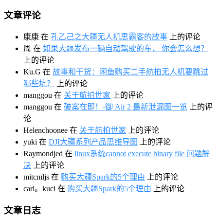
文章评论
康康
在
孔乙己之大疆无人机思霸客的故事
上的评论
周
在
如果大疆发布一辆自动驾驶的车， 你会怎么想？
上的评论
Ku.G
在
故事和干货：闲鱼购买二手航拍无人机要跳过
哪些坑？
上的评论
manggou
在
关于航拍世家
上的评论
manggou
在
破案在即！-御 Air 2 最新泄漏图一览
上的评
论
Helenchoonee
在
关于航拍世家
上的评论
yuki
在
DJI大疆系列产品思维导图
上的评论
Raymondjed
在
linux系统cannot execute binary file 问题解
决
上的评论
mitcmljs
在
购买大疆Spark的5个理由
上的评论
carl。kuci
在
购买大疆Spark的5个理由
上的评论
文章日志