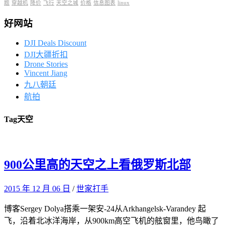
题
穿越机
降价
飞行
天空之城
价格
信息图表
linux
好网站
DJI Deals Discount
DJI大疆折扣
Drone Stories
Vincent Jiang
九八朝廷
航拍
Tag
天空
900公里高的天空之上看俄罗斯北部
2015 年 12 月 06 日
/
世家打手
博客Sergey Dolya搭乘一架安-24从Arkhangelsk-Varandey 起
飞，沿着北冰洋海岸，从900km高空飞机的舷窗里，他鸟瞰了