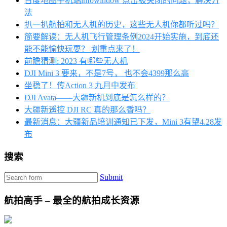
百度地图手机端infowindow 点击被关闭的问题，解决方
法
扒一扒航拍和无人机的历史，这些无人机你都听过吗？
简要解读：无人机飞行管理条例2024开始实施，到底还
能不能愉快玩耍？ 划重点来了！
前瞻猜测: 2023 有哪些无人机
DJI Mini 3 要来，不是7号， 也不会4399那么高
坐稳了！传Action 3 九月中发布
DJI Avata——大疆新机到底是怎么样的？
大疆新遥控 DJI RC 真的那么香吗？
最新消息：大疆新品培训通知已下发，Mini 3有望4.28发
布
搜索
Submit
航拍高手 – 最全的航拍成长资源