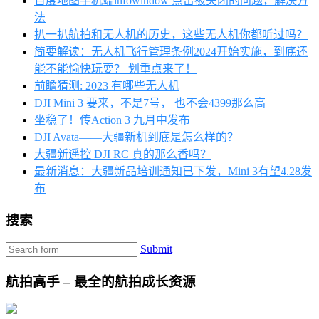
百度地图手机端infowindow 点击被关闭的问题，解决方
法
扒一扒航拍和无人机的历史，这些无人机你都听过吗？
简要解读：无人机飞行管理条例2024开始实施，到底还
能不能愉快玩耍？ 划重点来了！
前瞻猜测: 2023 有哪些无人机
DJI Mini 3 要来，不是7号， 也不会4399那么高
坐稳了！传Action 3 九月中发布
DJI Avata——大疆新机到底是怎么样的？
大疆新遥控 DJI RC 真的那么香吗？
最新消息：大疆新品培训通知已下发，Mini 3有望4.28发
布
搜索
Submit
航拍高手 – 最全的航拍成长资源