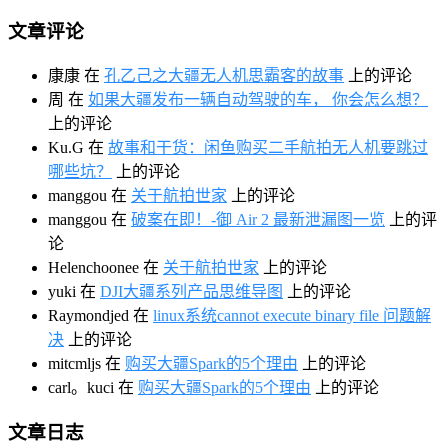
文章评论
康康
在
孔乙己之大疆无人机思霸客的故事
上的评论
周
在
如果大疆发布一辆自动驾驶的车， 你会怎么想？
上的评论
Ku.G
在
故事和干货：闲鱼购买二手航拍无人机要跳过
哪些坑？
上的评论
manggou
在
关于航拍世家
上的评论
manggou
在
破案在即！-御 Air 2 最新泄漏图一览
上的评
论
Helenchoonee
在
关于航拍世家
上的评论
yuki
在
DJI大疆系列产品思维导图
上的评论
Raymondjed
在
linux系统cannot execute binary file 问题解
决
上的评论
mitcmljs
在
购买大疆Spark的5个理由
上的评论
carl。kuci
在
购买大疆Spark的5个理由
上的评论
文章日志