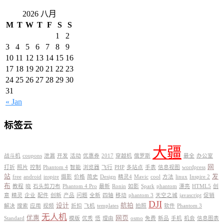
2026 八月
M
T
W
T
F
S
S
1
2
3
4
5
6
7
8
9
10
11
12
13
14
15
16
17
18
19
20
21
22
23
24
25
26
27
28
29
30
31
« Jan
标签云
大疆
战斗机
coupons
泄漏
开发
活动
优惠券
2017
穿越机
俄罗斯
最全
办公室
网
打折
照片
控制
Phantom 4
智能
浏览器
飞行
PHP
多站点
手表
信息视图
wordpress
站
发
free
android
inspire
摄影
价格
简史
Design
精灵4
Mavic
cool
方法
linux
Inspire 2
布
教程
晓
石头剪刀布
Phantom 4 Pro
最新
Ronin
如影
Spark
phantom
漂亮
HTML5
创
意
精灵
企业
配件
创新
产品
问题
全新
四轴
移动
phantom 3
天空之城
javascript
促销
DJI
设计
航拍
解决
搜索
应用
视频
折扣
飞机
templates
拍照
软件
Phantom 3
无人机
优惠
网页
Standard
模版
优秀
悟
理由
osmo
免费
新品
手机
机会
信息图表