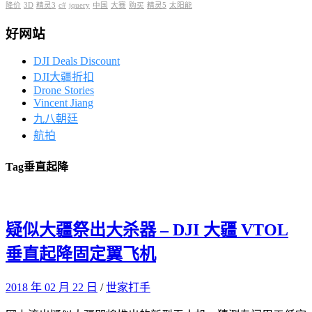
降价
3D
精灵3
c#
jquery
中国
大赛
购买
精灵5
太阳能
好网站
DJI Deals Discount
DJI大疆折扣
Drone Stories
Vincent Jiang
九八朝廷
航拍
Tag
垂直起降
疑似大疆祭出大杀器 – DJI 大疆 VTOL
垂直起降固定翼飞机
2018 年 02 月 22 日
/
世家打手