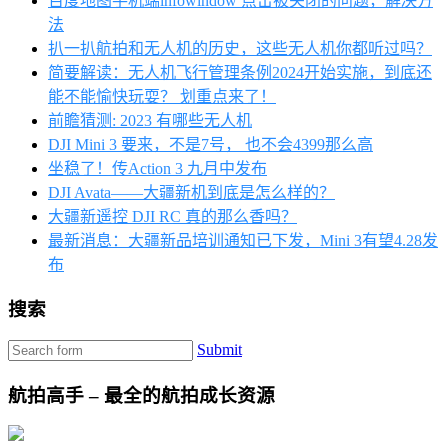
百度地图手机端infowindow 点击被关闭的问题，解决方
法
扒一扒航拍和无人机的历史，这些无人机你都听过吗？
简要解读：无人机飞行管理条例2024开始实施，到底还
能不能愉快玩耍？ 划重点来了！
前瞻猜测: 2023 有哪些无人机
DJI Mini 3 要来，不是7号， 也不会4399那么高
坐稳了！传Action 3 九月中发布
DJI Avata——大疆新机到底是怎么样的？
大疆新遥控 DJI RC 真的那么香吗？
最新消息：大疆新品培训通知已下发，Mini 3有望4.28发
布
搜索
Submit
航拍高手 – 最全的航拍成长资源