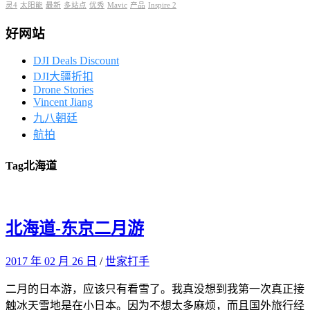
灵4
太阳能
最新
多站点
优秀
Mavic
产品
Inspire 2
好网站
DJI Deals Discount
DJI大疆折扣
Drone Stories
Vincent Jiang
九八朝廷
航拍
Tag
北海道
北海道-东京二月游
2017 年 02 月 26 日
/
世家打手
二月的日本游，应该只有看雪了。我真没想到我第一次真正接
触冰天雪地是在小日本。因为不想太多麻烦，而且国外旅行经