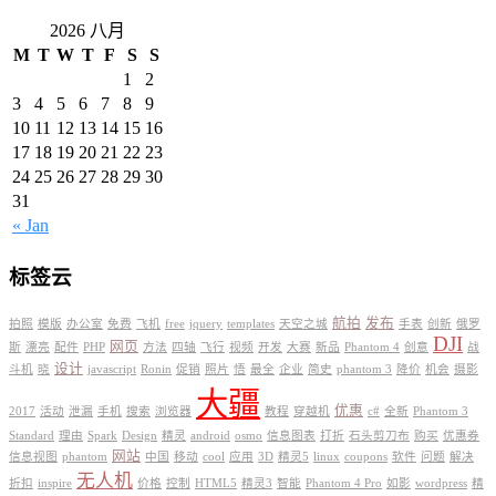
2026 八月
M
T
W
T
F
S
S
1
2
3
4
5
6
7
8
9
10
11
12
13
14
15
16
17
18
19
20
21
22
23
24
25
26
27
28
29
30
31
« Jan
标签云
航拍
发布
拍照
模版
办公室
免费
飞机
free
jquery
templates
天空之城
手表
创新
俄罗
DJI
网页
斯
漂亮
配件
PHP
方法
四轴
飞行
视频
开发
大赛
新品
Phantom 4
创意
战
设计
斗机
晓
javascript
Ronin
促销
照片
悟
最全
企业
简史
phantom 3
降价
机会
摄影
大疆
优惠
2017
活动
泄漏
手机
搜索
浏览器
教程
穿越机
c#
全新
Phantom 3
Standard
理由
Spark
Design
精灵
android
osmo
信息图表
打折
石头剪刀布
购买
优惠券
网站
信息视图
phantom
中国
移动
cool
应用
3D
精灵5
linux
coupons
软件
问题
解决
无人机
折扣
inspire
价格
控制
HTML5
精灵3
智能
Phantom 4 Pro
如影
wordpress
精