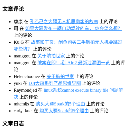
文章评论
康康
在
孔乙己之大疆无人机思霸客的故事
上的评论
周
在
如果大疆发布一辆自动驾驶的车， 你会怎么想？
上的评论
Ku.G
在
故事和干货：闲鱼购买二手航拍无人机要跳过
哪些坑？
上的评论
manggou
在
关于航拍世家
上的评论
manggou
在
破案在即！-御 Air 2 最新泄漏图一览
上的评
论
Helenchoonee
在
关于航拍世家
上的评论
yuki
在
DJI大疆系列产品思维导图
上的评论
Raymondjed
在
linux系统cannot execute binary file 问题解
决
上的评论
mitcmljs
在
购买大疆Spark的5个理由
上的评论
carl。kuci
在
购买大疆Spark的5个理由
上的评论
文章日志