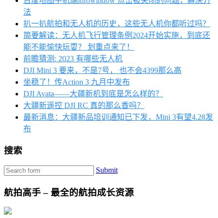
百度地图手机端infowindow 点击被关闭的问题，解决方
法
扒一扒航拍和无人机的历史，这些无人机你都听过吗？
简要解读：无人机飞行管理条例2024开始实施，到底还
能不能愉快玩耍？ 划重点来了！
前瞻猜测: 2023 有哪些无人机
DJI Mini 3 要来，不是7号， 也不会4399那么高
坐稳了！传Action 3 九月中发布
DJI Avata——大疆新机到底是怎么样的？
大疆新遥控 DJI RC 真的那么香吗？
最新消息：大疆新品培训通知已下发，Mini 3有望4.28发
布
搜索
Submit
航拍高手 – 最全的航拍成长资源