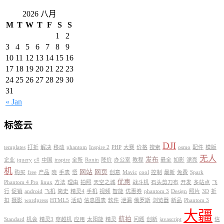
2026 八月
M
T
W
T
F
S
S
1
2
3
4
5
6
7
8
9
10
11
12
13
14
15
16
17
18
19
20
21
22
23
24
25
26
27
28
29
30
31
« Jan
标签云
DJI
templates
打折
解决
移动
phantom
Inspire 2
PHP
大赛
价格
搜索
osmo
配件
模版
无人
发布
企业
jquery
c#
中国
inspire
全新
Ronin
降价
办公室
教程
最全
如影
漂亮
机
网站
网页
购买
free
产品
晓
手表
悟
创意
Mavic
cool
控制
最新
免费
Spark
优惠
Phantom 4 Pro
linux
方法
理由
拍照
天空之城
战斗机
石头剪刀布
开发
多站点
飞
行
促销
android
飞机
简史
精灵4
手机
视频
智能
优惠券
phantom 3
Design
照片
3D
折
扣
摄影
wordpress
HTML5
活动
信息图表
软件
泄漏
俄罗斯
浏览器
新品
Phantom 3
大疆
航拍
Standard
机会
精灵3
穿越机
应用
太阳能
精灵
问题
创新
javascript
信