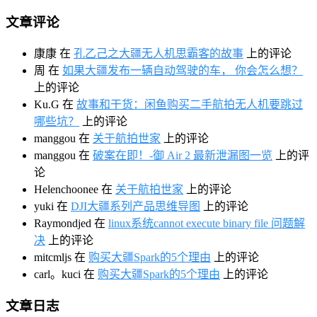
文章评论
康康
在
孔乙己之大疆无人机思霸客的故事
上的评论
周
在
如果大疆发布一辆自动驾驶的车， 你会怎么想？
上的评论
Ku.G
在
故事和干货：闲鱼购买二手航拍无人机要跳过
哪些坑？
上的评论
manggou
在
关于航拍世家
上的评论
manggou
在
破案在即！-御 Air 2 最新泄漏图一览
上的评
论
Helenchoonee
在
关于航拍世家
上的评论
yuki
在
DJI大疆系列产品思维导图
上的评论
Raymondjed
在
linux系统cannot execute binary file 问题解
决
上的评论
mitcmljs
在
购买大疆Spark的5个理由
上的评论
carl。kuci
在
购买大疆Spark的5个理由
上的评论
文章日志