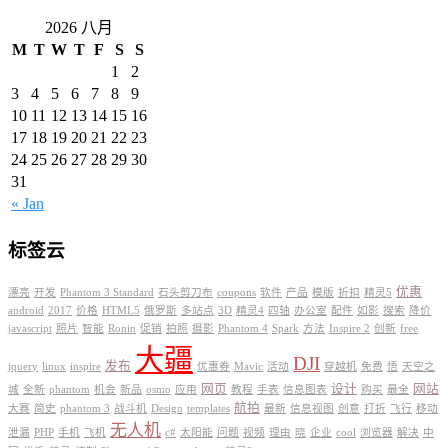
2026 八月
M
T
W
T
F
S
S
1
2
3
4
5
6
7
8
9
10
11
12
13
14
15
16
17
18
19
20
21
22
23
24
25
26
27
28
29
30
31
« Jan
标签云
优惠
漂亮
开发
Phantom 3 Standard
石头剪刀布
coupons
软件
产品
模版
折扣
精灵5
android
2017
价格
HTML5
俄罗斯
多站点
3D
精灵4
四轴
办公室
配件
如影
搜索
降价
javascript
照片
智能
Ronin
促销
拍照
摄影
Phantom 4
Spark
方法
Inspire 2
创新
free
大疆
DJI
发布
jquery
linux
inspire
优惠券
Mavic
活动
穿越机
免费
悟
天空之
网页
设计
网站
城
全新
phantom
机会
新品
osmo
应用
教程
手表
信息图表
购买
最全
航拍
大赛
简史
phantom 3
战斗机
Design
templates
最新
信息视图
创意
打折
飞行
移动
无人机
泄漏
PHP
手机
飞机
c#
太阳能
问题
视频
理由
晓
企业
cool
浏览器
解决
中