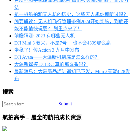
百度地图手机端infowindow 点击被关闭的问题，解决方
法
扒一扒航拍和无人机的历史，这些无人机你都听过吗？
简要解读：无人机飞行管理条例2024开始实施，到底还
能不能愉快玩耍？ 划重点来了！
前瞻猜测: 2023 有哪些无人机
DJI Mini 3 要来，不是7号， 也不会4399那么高
坐稳了！传Action 3 九月中发布
DJI Avata——大疆新机到底是怎么样的？
大疆新遥控 DJI RC 真的那么香吗？
最新消息：大疆新品培训通知已下发，Mini 3有望4.28发
布
搜索
Submit
航拍高手 – 最全的航拍成长资源