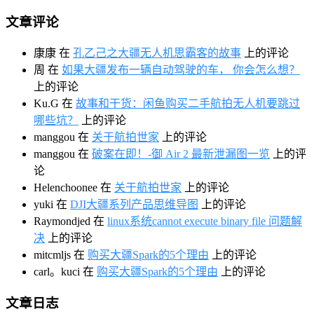
文章评论
康康
在
孔乙己之大疆无人机思霸客的故事
上的评论
周
在
如果大疆发布一辆自动驾驶的车， 你会怎么想？
上的评论
Ku.G
在
故事和干货：闲鱼购买二手航拍无人机要跳过
哪些坑？
上的评论
manggou
在
关于航拍世家
上的评论
manggou
在
破案在即！-御 Air 2 最新泄漏图一览
上的评
论
Helenchoonee
在
关于航拍世家
上的评论
yuki
在
DJI大疆系列产品思维导图
上的评论
Raymondjed
在
linux系统cannot execute binary file 问题解
决
上的评论
mitcmljs
在
购买大疆Spark的5个理由
上的评论
carl。kuci
在
购买大疆Spark的5个理由
上的评论
文章日志