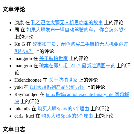
文章评论
康康
在
孔乙己之大疆无人机思霸客的故事
上的评论
周
在
如果大疆发布一辆自动驾驶的车， 你会怎么想？
上的评论
Ku.G
在
故事和干货：闲鱼购买二手航拍无人机要跳过
哪些坑？
上的评论
manggou
在
关于航拍世家
上的评论
manggou
在
破案在即！-御 Air 2 最新泄漏图一览
上的评
论
Helenchoonee
在
关于航拍世家
上的评论
yuki
在
DJI大疆系列产品思维导图
上的评论
Raymondjed
在
linux系统cannot execute binary file 问题解
决
上的评论
mitcmljs
在
购买大疆Spark的5个理由
上的评论
carl。kuci
在
购买大疆Spark的5个理由
上的评论
文章日志