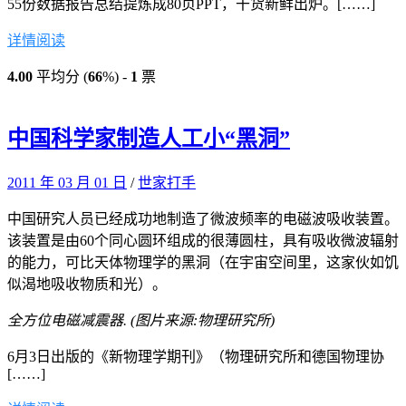
55份数据报告总结提炼成80页PPT，干货新鲜出炉。[……]
详情阅读
4.00
平均分 (
66
%) -
1
票
中国科学家制造人工小“黑洞”
2011 年 03 月 01 日
/
世家打手
中国研究人员已经成功地制造了微波频率的电磁波吸收装置。
该装置是由60个同心圆环组成的很薄圆柱，具有吸收微波辐射
的能力，可比天体物理学的黑洞（在宇宙空间里，这家伙如饥
似渴地吸收物质和光）。
全方位电磁减震器. (图片来源:物理研究所)
6月3日出版的《新物理学期刊》（物理研究所和德国物理协
[……]