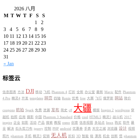
2026 八月
M
T
W
T
F
S
S
1
2
3
4
5
6
7
8
9
10
11
12
13
14
15
16
17
18
19
20
21
22
23
24
25
26
27
28
29
30
31
« Jan
标签云
DJI
信息图表
方法
移动
飞机
Phantom 4
打折
全新
办公室
最新
Mavic
配件
Phantom
网页
网站
4 Pro
精灵4
开发
templates
四轴
Ronin
优秀
free
大赛
飞行
俄罗斯
降价
大疆
航拍
发布
coupons
Spark
免费
泄漏
简史
c#
模版
Inspire 2
wordpress
穿
越机
拍照
应用
摄影
中国
Phantom 3 Standard
价格
cool
HTML5
精灵5
战斗机
2017
inspire
企业
如影
活动
产品
搜索
教程
osmo
创意
信息视图
多站点
linux
购买
软件
最
设计
全
解决
石头剪刀布
jquery
控制
PHP
android
优惠券
手表
天空之城
浏览器
视频
无人机
照片
phantom
手机
精灵3
促销
折扣
3D
智能
晓
漂亮
机会
创新
悟
phantom