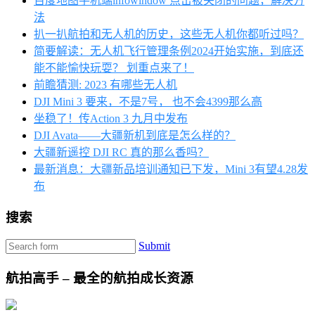
百度地图手机端infowindow 点击被关闭的问题，解决方
法
扒一扒航拍和无人机的历史，这些无人机你都听过吗？
简要解读：无人机飞行管理条例2024开始实施，到底还
能不能愉快玩耍？ 划重点来了！
前瞻猜测: 2023 有哪些无人机
DJI Mini 3 要来，不是7号， 也不会4399那么高
坐稳了！传Action 3 九月中发布
DJI Avata——大疆新机到底是怎么样的？
大疆新遥控 DJI RC 真的那么香吗？
最新消息：大疆新品培训通知已下发，Mini 3有望4.28发
布
搜索
Submit
航拍高手 – 最全的航拍成长资源