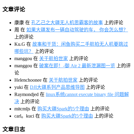
文章评论
康康
在
孔乙己之大疆无人机思霸客的故事
上的评论
周
在
如果大疆发布一辆自动驾驶的车， 你会怎么想？
上的评论
Ku.G
在
故事和干货：闲鱼购买二手航拍无人机要跳过
哪些坑？
上的评论
manggou
在
关于航拍世家
上的评论
manggou
在
破案在即！-御 Air 2 最新泄漏图一览
上的评
论
Helenchoonee
在
关于航拍世家
上的评论
yuki
在
DJI大疆系列产品思维导图
上的评论
Raymondjed
在
linux系统cannot execute binary file 问题解
决
上的评论
mitcmljs
在
购买大疆Spark的5个理由
上的评论
carl。kuci
在
购买大疆Spark的5个理由
上的评论
文章日志