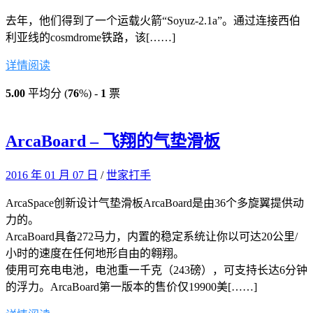
去年，他们得到了一个运载火箭“Soyuz-2.1a”。通过连接西伯
利亚线的cosmdrome铁路，该[……]
详情阅读
5.00
平均分 (
76
%) -
1
票
ArcaBoard – 飞翔的气垫滑板
2016 年 01 月 07 日
/
世家打手
ArcaSpace创新设计气垫滑板ArcaBoard是由36个多旋翼提供动
力的。
ArcaBoard具备272马力，内置的稳定系统让你以可达20公里/
小时的速度在任何地形自由的翱翔。
使用可充电电池，电池重一千克（243磅），可支持长达6分钟
的浮力。ArcaBoard第一版本的售价仅19900美[……]