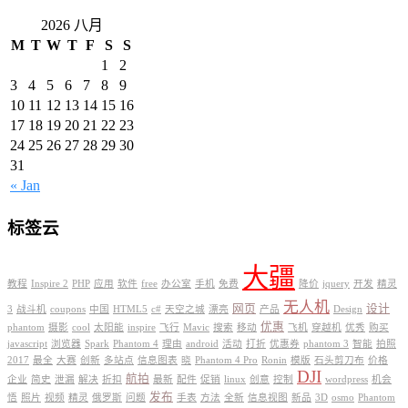
2026 八月
M
T
W
T
F
S
S
1
2
3
4
5
6
7
8
9
10
11
12
13
14
15
16
17
18
19
20
21
22
23
24
25
26
27
28
29
30
31
« Jan
标签云
大疆
教程
Inspire 2
PHP
应用
软件
free
办公室
手机
免费
降价
jquery
开发
精灵
无人机
网页
设计
3
战斗机
coupons
中国
HTML5
c#
天空之城
漂亮
产品
Design
优惠
phantom
摄影
cool
太阳能
inspire
飞行
Mavic
搜索
移动
飞机
穿越机
优秀
购买
javascript
浏览器
Spark
Phantom 4
理由
android
活动
打折
优惠券
phantom 3
智能
拍照
2017
最全
大赛
创新
多站点
信息图表
晓
Phantom 4 Pro
Ronin
模版
石头剪刀布
价格
DJI
航拍
企业
简史
泄漏
解决
折扣
最新
配件
促销
linux
创意
控制
wordpress
机会
发布
悟
照片
视频
精灵
俄罗斯
问题
手表
方法
全新
信息视图
新品
3D
osmo
Phantom