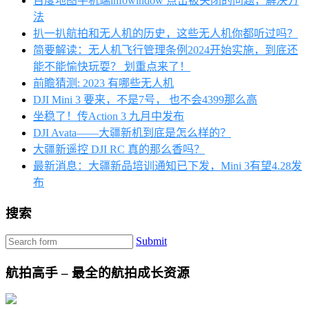
百度地图手机端infowindow 点击被关闭的问题，解决方
法
扒一扒航拍和无人机的历史，这些无人机你都听过吗？
简要解读：无人机飞行管理条例2024开始实施，到底还
能不能愉快玩耍？ 划重点来了！
前瞻猜测: 2023 有哪些无人机
DJI Mini 3 要来，不是7号， 也不会4399那么高
坐稳了！传Action 3 九月中发布
DJI Avata——大疆新机到底是怎么样的？
大疆新遥控 DJI RC 真的那么香吗？
最新消息：大疆新品培训通知已下发，Mini 3有望4.28发
布
搜索
Submit
航拍高手 – 最全的航拍成长资源