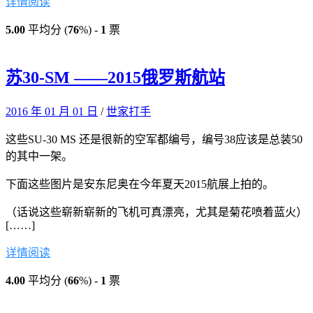
详情阅读
5.00
平均分 (
76
%) -
1
票
苏30-SM ——2015俄罗斯航站
2016 年 01 月 01 日
/
世家打手
这些SU-30 MS 还是很新的空军都编号，编号38应该是总装50
的其中一架。
下面这些图片是安东尼奥在今年夏天2015航展上拍的。
（话说这些崭新崭新的飞机可真漂亮，尤其是菊花喷着蓝火）
[……]
详情阅读
4.00
平均分 (
66
%) -
1
票